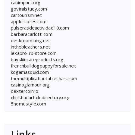
canimpact.org
goviralstudy.com
cartourism.net
apple-cores.com
pulserasdeactividad10.com
barbaracarlotti.com
desktopmining.net
inthebleachers.net
lexapro-rx-store.com
buyskincareproducts.org
frenchbulldogpuppyforsale.net
kogamasquid.com
themultiplicationtablechart.com
casinoglamour.org
dextercoin.io
christianarticledirectory.org
5homestyle.com
Links