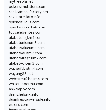
mytreepla.net
pokersimulations.com
replicamanufactory.net
rezultate-loto.info
splendifulous.com
sportsrecords4u.com
topceleberites.com
ufabetting8m4.com
ufabetunionum3.com
ufabetvalueum3.com
ufabetvaultm7.com
ufabetvillageum7.com
ufabetvoicem3.com
waveufabetm4.com
wayang88.net
websiteufabetm4.com
whiteufabetm4.com
anikalappy.com
dininghelsinki.info
duanfrescariverside.info
etilerx.com
finestreplica.net