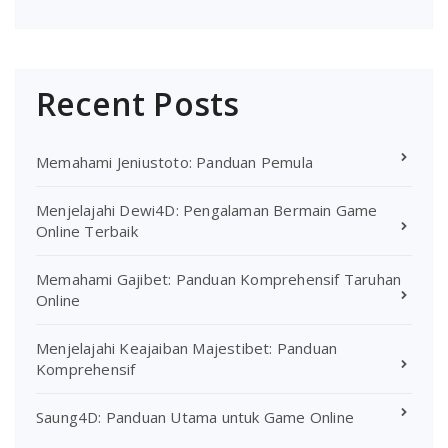
Recent Posts
Memahami Jeniustoto: Panduan Pemula
Menjelajahi Dewi4D: Pengalaman Bermain Game
Online Terbaik
Memahami Gajibet: Panduan Komprehensif Taruhan
Online
Menjelajahi Keajaiban Majestibet: Panduan
Komprehensif
Saung4D: Panduan Utama untuk Game Online