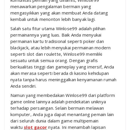
menawarkan pengalaman bermain yang
mengasyikkan yang akan membuat Anda datang
kembali untuk menonton lebih banyak lagi.
Salah satu fitur utama Winlose99 adalah pilihan
permainannya yang luas. Baik Anda menyukai
permainan kartu tradisional seperti poker dan
blackjack, atau lebih menyukai permainan modern
seperti slot dan roulette, Winlose99 memiliki
sesuatu untuk semua orang. Dengan grafis
berkualitas tinggi dan gameplay yang imersif, Anda
akan merasa seperti berada di kasino kehidupan
nyata tanpa harus meninggalkan kenyamanan rumah
Anda sendiri.
Namun yang membedakan Winlose99 dari platform
game online lainnya adalah pendekatan uniknya
terhadap persaingan. Selain bermain melawan
komputer, Anda juga dapat menantang pemain lain
dari seluruh dunia dalam game multipemain
waktu
slot gacor
nyata. Ini menambah lapisan