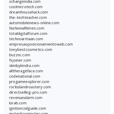
xchangeindia.com
coolmicrotech.com
dreamhousehack.com
the-techteacher.com
automobilenews-online.com
fashionalltimes.com
totaldigitalforum.com
technoarmaan.com
empresasposicionamientoweb.com
tonybestcosmetics.com
buzznc.com
fxjoiner.com
skinbykindra.com
alltherageface.com
codenational.com
progameexplorer.com
rockislandroastery.com
directselling-pro.com
revenuealarm.com
lurab.com
ignitioncoilguide.com
mytechcomputer.com