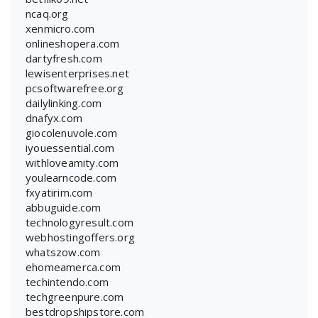
ncaq.org
xenmicro.com
onlineshopera.com
dartyfresh.com
lewisenterprises.net
pcsoftwarefree.org
dailylinking.com
dnafyx.com
giocolenuvole.com
iyouessential.com
withloveamity.com
youlearncode.com
fxyatirim.com
abbuguide.com
technologyresult.com
webhostingoffers.org
whatszow.com
ehomeamerca.com
techintendo.com
techgreenpure.com
bestdropshipstore.com