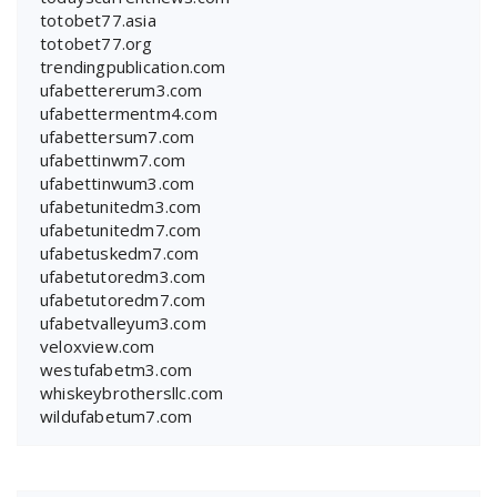
totobet77.asia
totobet77.org
trendingpublication.com
ufabettererum3.com
ufabettermentm4.com
ufabettersum7.com
ufabettinwm7.com
ufabettinwum3.com
ufabetunitedm3.com
ufabetunitedm7.com
ufabetuskedm7.com
ufabetutoredm3.com
ufabetutoredm7.com
ufabetvalleyum3.com
veloxview.com
westufabetm3.com
whiskeybrothersllc.com
wildufabetum7.com