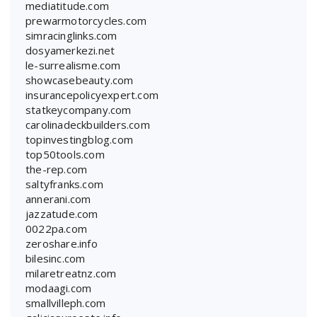
mediatitude.com
prewarmotorcycles.com
simracinglinks.com
dosyamerkezi.net
le-surrealisme.com
showcasebeauty.com
insurancepolicyexpert.com
statkeycompany.com
carolinadeckbuilders.com
topinvestingblog.com
top50tools.com
the-rep.com
saltyfranks.com
annerani.com
jazzatude.com
0022pa.com
zeroshare.info
bilesinc.com
milaretreatnz.com
modaagi.com
smallvilleph.com