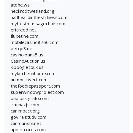
atdhe.ws
heckrodtwetland.org
halfheardinthestillness.com
mybestmassagechair.com
ericreed.net
fluxetine.com
mobilecasino8760.com
betqq3.net
casinoloans5.us
CasinoAuction.us
kipooglecouk.us
mykitchennhome.com
aumoulinvert.com
thefoodiepassport.com
superwindowproject.com
papibakigrafo.com
icanhazjs.com
canimpact.org
goviralstudy.com
cartourism.net
apple-cores.com