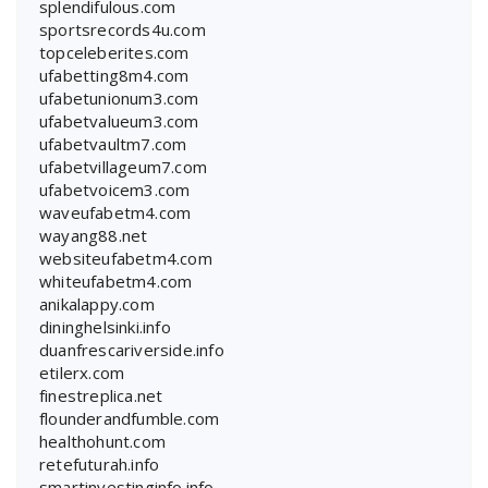
splendifulous.com
sportsrecords4u.com
topceleberites.com
ufabetting8m4.com
ufabetunionum3.com
ufabetvalueum3.com
ufabetvaultm7.com
ufabetvillageum7.com
ufabetvoicem3.com
waveufabetm4.com
wayang88.net
websiteufabetm4.com
whiteufabetm4.com
anikalappy.com
dininghelsinki.info
duanfrescariverside.info
etilerx.com
finestreplica.net
flounderandfumble.com
healthohunt.com
retefuturah.info
smartinvestinginfo.info