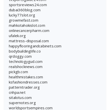
sportsreviews24.com
dubai360blog.com
lucky77slot.org
growmefast.com
mahkotahokislot.com
onlinecancerpharm.com
ufalek.org
mattress-disposal.com
happyflooringandcabinets.com
bodybuildinglife.co
qrdoggy.com
technologygud.com
realshocknews.com
pickgb.com
healthmistakes.com
ksfashiondresses.com
patterntrader.org
cnhpa.net
sitalotus.com
supernotes.org
worldsportsempires.com