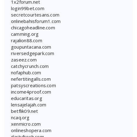
1x2forum.net
login99bet.com
secretcourtesans.com
onlinebahisforum1.com
chicagoheadline.com
camming.org
rajalion88.com
goupuntacana.com
riversedgepark.com
zaseez.com
catchycrunch.com
nofaphub.com
nefertitingalls.com
patsyscreations.com
income4proof.com
educaritas.org
lensajelajah.com
betflik09.net
ncaq.org
xenmicro.com
onlineshopera.com
dartyfresh.com