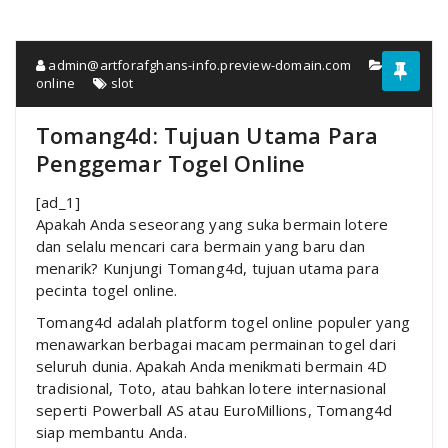
admin@artforafghans-info.preview-domain.com
Slot
online
slot
Tomang4d: Tujuan Utama Para
Penggemar Togel Online
[ad_1]
Apakah Anda seseorang yang suka bermain lotere
dan selalu mencari cara bermain yang baru dan
menarik? Kunjungi Tomang4d, tujuan utama para
pecinta togel online.
Tomang4d adalah platform togel online populer yang
menawarkan berbagai macam permainan togel dari
seluruh dunia. Apakah Anda menikmati bermain 4D
tradisional, Toto, atau bahkan lotere internasional
seperti Powerball AS atau EuroMillions, Tomang4d
siap membantu Anda.