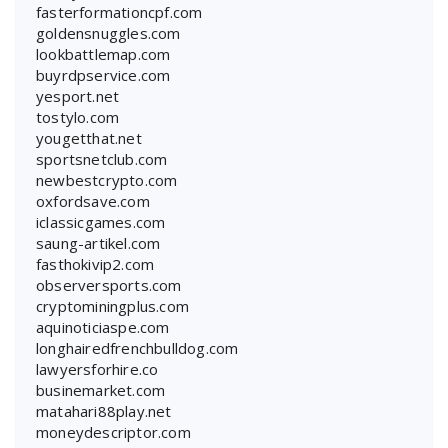
fasterformationcpf.com
goldensnuggles.com
lookbattlemap.com
buyrdpservice.com
yesport.net
tostylo.com
yougetthat.net
sportsnetclub.com
newbestcrypto.com
oxfordsave.com
iclassicgames.com
saung-artikel.com
fasthokivip2.com
observersports.com
cryptominingplus.com
aquinoticiaspe.com
longhairedfrenchbulldog.com
lawyersforhire.co
businemarket.com
matahari88play.net
moneydescriptor.com