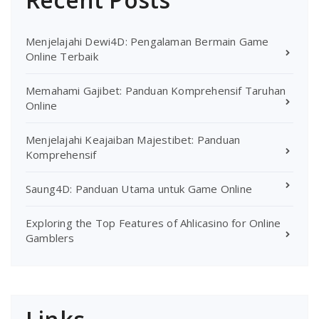
Menjelajahi Dewi4D: Pengalaman Bermain Game
Online Terbaik
Memahami Gajibet: Panduan Komprehensif Taruhan
Online
Menjelajahi Keajaiban Majestibet: Panduan
Komprehensif
Saung4D: Panduan Utama untuk Game Online
Exploring the Top Features of Ahlicasino for Online
Gamblers