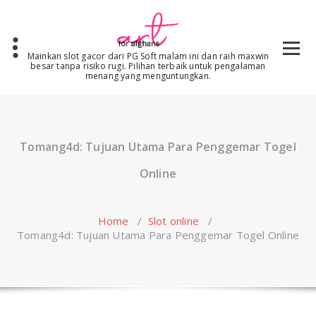
Skip
to
content
Mainkan slot gacor dari PG Soft malam ini dan raih maxwin
besar tanpa risiko rugi. Pilihan terbaik untuk pengalaman
menang yang menguntungkan.
Tomang4d: Tujuan Utama Para Penggemar Togel
Online
Home
/
Slot online
/
Tomang4d: Tujuan Utama Para Penggemar Togel Online