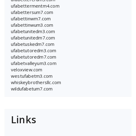
ufabettermentm4.com
ufabettersum7.com
ufabettinwm7.com
ufabettinwum3.com
ufabetunitedm3.com
ufabetunitedm7.com
ufabetuskedm7.com
ufabetutoredm3.com
ufabetutoredm7.com
ufabetvalleyum3.com
veloxview.com
westufabetm3.com
whiskeybrothersllc.com
wildufabetum7.com
Links