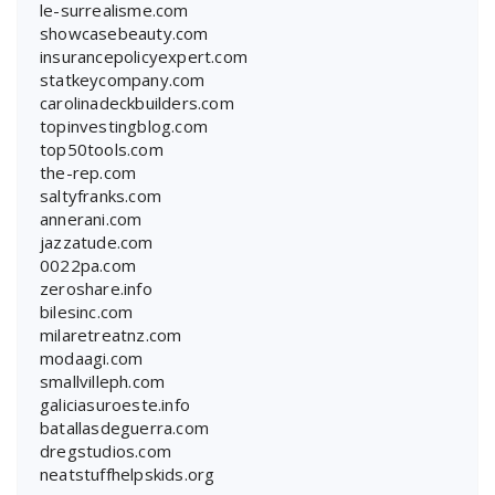
le-surrealisme.com
showcasebeauty.com
insurancepolicyexpert.com
statkeycompany.com
carolinadeckbuilders.com
topinvestingblog.com
top50tools.com
the-rep.com
saltyfranks.com
annerani.com
jazzatude.com
0022pa.com
zeroshare.info
bilesinc.com
milaretreatnz.com
modaagi.com
smallvilleph.com
galiciasuroeste.info
batallasdeguerra.com
dregstudios.com
neatstuffhelpskids.org