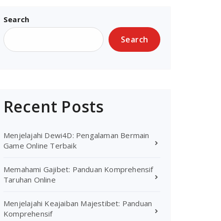
Search
Search
Recent Posts
Menjelajahi Dewi4D: Pengalaman Bermain
Game Online Terbaik
Memahami Gajibet: Panduan Komprehensif
Taruhan Online
Menjelajahi Keajaiban Majestibet: Panduan
Komprehensif