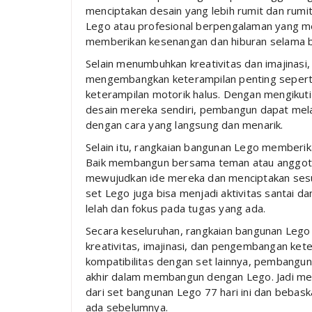
menciptakan desain yang lebih rumit dan rum
Lego atau profesional berpengalaman yang me
memberikan kesenangan dan hiburan selama 
Selain menumbuhkan kreativitas dan imajinas
mengembangkan keterampilan penting seperti
keterampilan motorik halus. Dengan mengikut
desain mereka sendiri, pembangun dapat melat
dengan cara yang langsung dan menarik.
Selain itu, rangkaian bangunan Lego memberika
Baik membangun bersama teman atau anggota
mewujudkan ide mereka dan menciptakan ses
set Lego juga bisa menjadi aktivitas santai
lelah dan fokus pada tugas yang ada.
Secara keseluruhan, rangkaian bangunan Leg
kreativitas, imajinasi, dan pengembangan ke
kompatibilitas dengan set lainnya, pembangun
akhir dalam membangun dengan Lego. Jadi m
dari set bangunan Lego 77 hari ini dan bebas
ada sebelumnya.