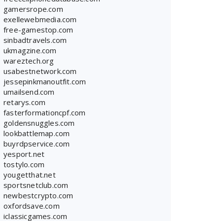
gamersrope.com
exellewebmedia.com
free-gamestop.com
sinbadtravels.com
ukmagzine.com
wareztech.org
usabestnetwork.com
jessepinkmanoutfit.com
umailsend.com
retarys.com
fasterformationcpf.com
goldensnuggles.com
lookbattlemap.com
buyrdpservice.com
yesport.net
tostylo.com
yougetthat.net
sportsnetclub.com
newbestcrypto.com
oxfordsave.com
iclassicgames.com