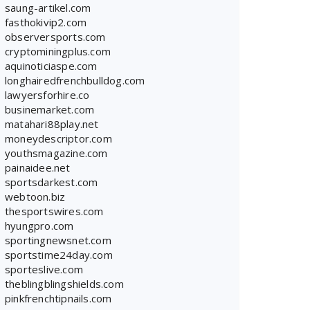
saung-artikel.com
fasthokivip2.com
observersports.com
cryptominingplus.com
aquinoticiaspe.com
longhairedfrenchbulldog.com
lawyersforhire.co
businemarket.com
matahari88play.net
moneydescriptor.com
youthsmagazine.com
painaidee.net
sportsdarkest.com
webtoon.biz
thesportswires.com
hyungpro.com
sportingnewsnet.com
sportstime24day.com
sporteslive.com
theblingblingshields.com
pinkfrenchtipnails.com