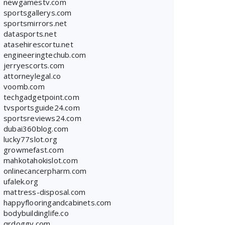
newgamestv.com
sportsgallerys.com
sportsmirrors.net
datasports.net
atasehirescortu.net
engineeringtechub.com
jerryescorts.com
attorneylegal.co
voomb.com
techgadgetpoint.com
tvsportsguide24.com
sportsreviews24.com
dubai360blog.com
lucky77slot.org
growmefast.com
mahkotahokislot.com
onlinecancerpharm.com
ufalek.org
mattress-disposal.com
happyflooringandcabinets.com
bodybuildinglife.co
qrdoggy.com