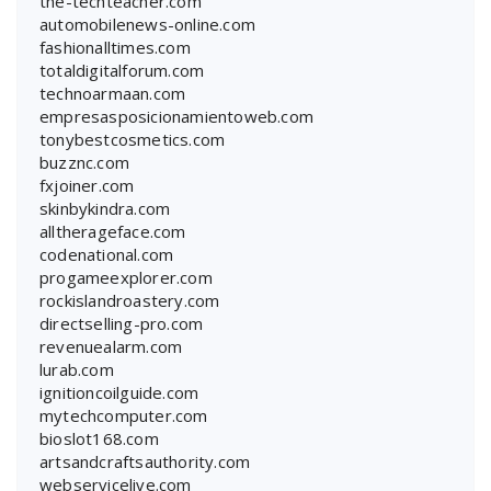
the-techteacher.com
automobilenews-online.com
fashionalltimes.com
totaldigitalforum.com
technoarmaan.com
empresasposicionamientoweb.com
tonybestcosmetics.com
buzznc.com
fxjoiner.com
skinbykindra.com
alltherageface.com
codenational.com
progameexplorer.com
rockislandroastery.com
directselling-pro.com
revenuealarm.com
lurab.com
ignitioncoilguide.com
mytechcomputer.com
bioslot168.com
artsandcraftsauthority.com
webservicelive.com