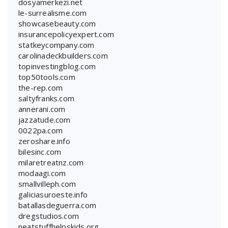
dosyamerkezi.net
le-surrealisme.com
showcasebeauty.com
insurancepolicyexpert.com
statkeycompany.com
carolinadeckbuilders.com
topinvestingblog.com
top50tools.com
the-rep.com
saltyfranks.com
annerani.com
jazzatude.com
0022pa.com
zeroshare.info
bilesinc.com
milaretreatnz.com
modaagi.com
smallvilleph.com
galiciasuroeste.info
batallasdeguerra.com
dregstudios.com
neatstuffhelpskids.org