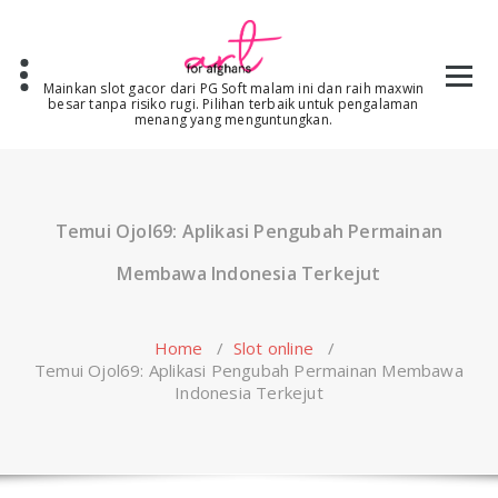
Skip
to
content
Mainkan slot gacor dari PG Soft malam ini dan raih maxwin
besar tanpa risiko rugi. Pilihan terbaik untuk pengalaman
menang yang menguntungkan.
Temui Ojol69: Aplikasi Pengubah Permainan
Membawa Indonesia Terkejut
Home
/
Slot online
/
Temui Ojol69: Aplikasi Pengubah Permainan Membawa
Indonesia Terkejut