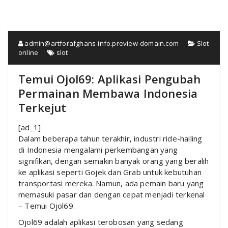
admin@artforafghans-info.preview-domain.com
Slot
online
slot
Temui Ojol69: Aplikasi Pengubah
Permainan Membawa Indonesia
Terkejut
[ad_1]
Dalam beberapa tahun terakhir, industri ride-hailing
di Indonesia mengalami perkembangan yang
signifikan, dengan semakin banyak orang yang beralih
ke aplikasi seperti Gojek dan Grab untuk kebutuhan
transportasi mereka. Namun, ada pemain baru yang
memasuki pasar dan dengan cepat menjadi terkenal
– Temui Ojol69.
Ojol69 adalah aplikasi terobosan yang sedang