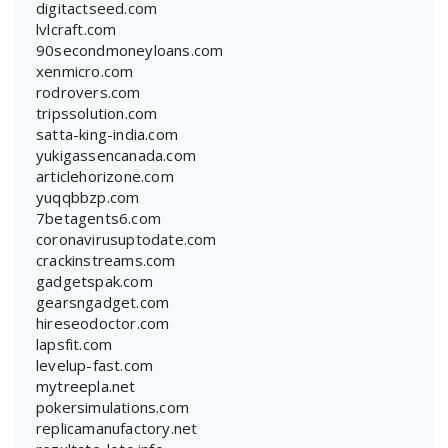
digitactseed.com
lvlcraft.com
90secondmoneyloans.com
xenmicro.com
rodrovers.com
tripssolution.com
satta-king-india.com
yukigassencanada.com
articlehorizone.com
yuqqbbzp.com
7betagents6.com
coronavirusuptodate.com
crackinstreams.com
gadgetspak.com
gearsngadget.com
hireseodoctor.com
lapsfit.com
levelup-fast.com
mytreepla.net
pokersimulations.com
replicamanufactory.net