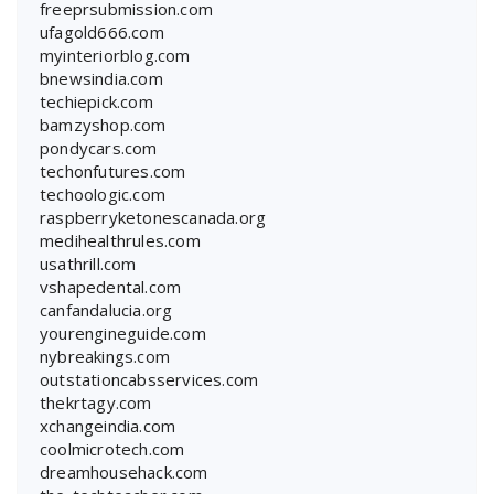
freeprsubmission.com
ufagold666.com
myinteriorblog.com
bnewsindia.com
techiepick.com
bamzyshop.com
pondycars.com
techonfutures.com
techoologic.com
raspberryketonescanada.org
medihealthrules.com
usathrill.com
vshapedental.com
canfandalucia.org
yourengineguide.com
nybreakings.com
outstationcabsservices.com
thekrtagy.com
xchangeindia.com
coolmicrotech.com
dreamhousehack.com