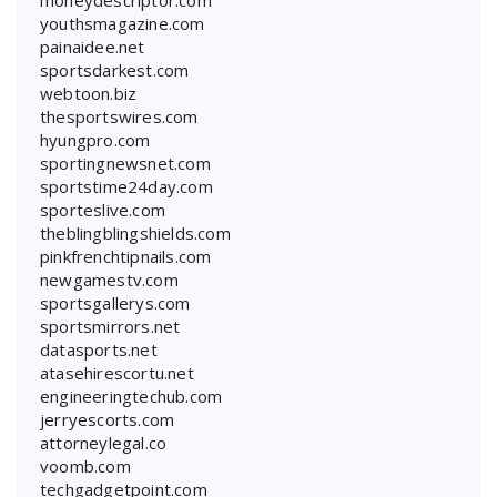
youthsmagazine.com
painaidee.net
sportsdarkest.com
webtoon.biz
thesportswires.com
hyungpro.com
sportingnewsnet.com
sportstime24day.com
sporteslive.com
theblingblingshields.com
pinkfrenchtipnails.com
newgamestv.com
sportsgallerys.com
sportsmirrors.net
datasports.net
atasehirescortu.net
engineeringtechub.com
jerryescorts.com
attorneylegal.co
voomb.com
techgadgetpoint.com