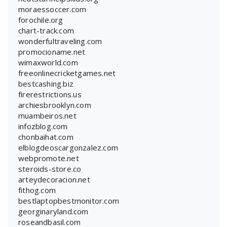
moraessoccer.com
forochile.org
chart-track.com
wonderfultraveling.com
promocioname.net
wimaxworld.com
freeonlinecricketgames.net
bestcashing.biz
firerestrictions.us
archiesbrooklyn.com
muambeiros.net
infozblog.com
chonbaihat.com
elblogdeoscargonzalez.com
webpromote.net
steroids-store.co
arteydecoracion.net
fithog.com
bestlaptopbestmonitor.com
georginaryland.com
roseandbasil.com