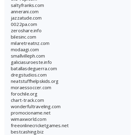
saltyfranks.com
annerani.com
jazzatude.com
0022pa.com
zeroshare.info
bilesinc.com
milaretreatnz.com
modaagi.com
smallvilleph.com
galiciasuroeste.info
batallasdeguerra.com
dregstudios.com
neatstuffhelpskids.org
moraessoccer.com
forochile.org
chart-track.com
wonderfultraveling.com
promocioname.net
wimaxworld.com
freeonlinecricketgames.net
bestcashing.biz