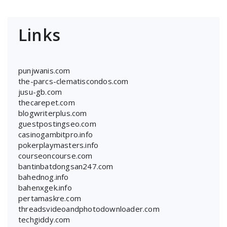
Links
punjwanis.com
the-parcs-clematiscondos.com
jusu-gb.com
thecarepet.com
blogwriterplus.com
guestpostingseo.com
casinogambitpro.info
pokerplaymasters.info
courseoncourse.com
bantinbatdongsan247.com
bahednog.info
bahenxgek.info
pertamaskre.com
threadsvideoandphotodownloader.com
techgiddy.com