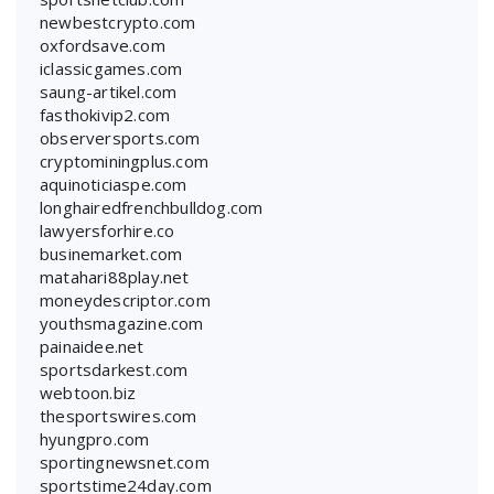
newbestcrypto.com
oxfordsave.com
iclassicgames.com
saung-artikel.com
fasthokivip2.com
observersports.com
cryptominingplus.com
aquinoticiaspe.com
longhairedfrenchbulldog.com
lawyersforhire.co
businemarket.com
matahari88play.net
moneydescriptor.com
youthsmagazine.com
painaidee.net
sportsdarkest.com
webtoon.biz
thesportswires.com
hyungpro.com
sportingnewsnet.com
sportstime24day.com