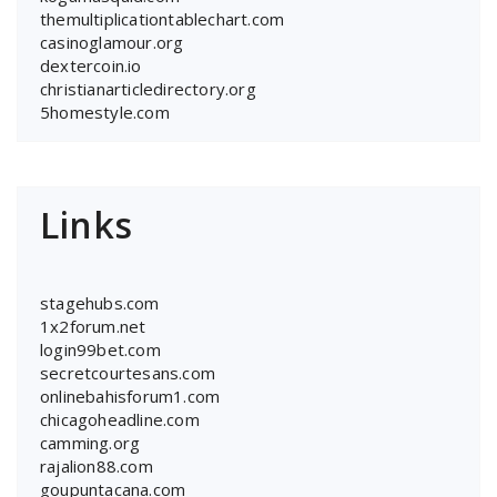
themultiplicationtablechart.com
casinoglamour.org
dextercoin.io
christianarticledirectory.org
5homestyle.com
Links
stagehubs.com
1x2forum.net
login99bet.com
secretcourtesans.com
onlinebahisforum1.com
chicagoheadline.com
camming.org
rajalion88.com
goupuntacana.com