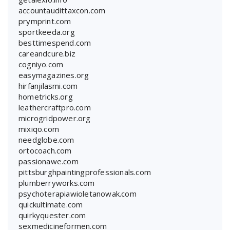
accountaudittaxcon.com
prymprint.com
sportkeeda.org
besttimespend.com
careandcure.biz
cogniyo.com
easymagazines.org
hirfanjilasmi.com
hometricks.org
leathercraftpro.com
microgridpower.org
mixiqo.com
needglobe.com
ortocoach.com
passionawe.com
pittsburghpaintingprofessionals.com
plumberryworks.com
psychoterapiawioletanowak.com
quickultimate.com
quirkyquester.com
sexmedicineformen.com