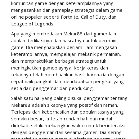
komunitas game dengan keterampilannya yang
mengesankan dan gameplay strategis dalam game
online populer seperti Fortnite, Call of Duty, dan
League of Legends.
Apa yang membedakan Mekar88 dari gamer lain
adalah dedikasinya dan hasratnya untuk bermain
game. Dia menghabiskan berjam -jam mengasah
keterampilannya, mempelajari mekanik permainan,
dan mempraktikkan berbagai strategi untuk
meningkatkan gameplaynya. Kerja keras dan
tekadnya telah membuahkan hasil, karena ia dengan
cepat naik pangkat dan mendapatkan pengikut yang
setia dari penggemar dan pendukung.
Salah satu hal yang paling disukai penggemar tentang
Mekar88 adalah sikapnya yang positif dan ramah.
Terlepas dari keberhasilan dan popularitasnya yang
semakin besar, ia tetap rendah hati dan mudah
didekati, selalu meluangkan waktu untuk berinteraksi
dengan penggemar dan sesama gamer. Dia sering
mengalirkan gameplaynya di platform seperti Twitch