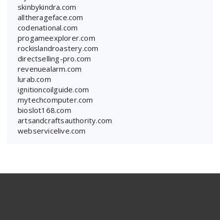
skinbykindra.com
alltherageface.com
codenational.com
progameexplorer.com
rockislandroastery.com
directselling-pro.com
revenuealarm.com
lurab.com
ignitioncoilguide.com
mytechcomputer.com
bioslot168.com
artsandcraftsauthority.com
webservicelive.com