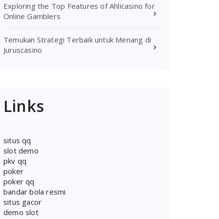
Exploring the Top Features of Ahlicasino for
Online Gamblers
Temukan Strategi Terbaik untuk Menang di
Juruscasino
Links
situs qq
slot demo
pkv qq
poker
poker qq
bandar bola resmi
situs gacor
demo slot