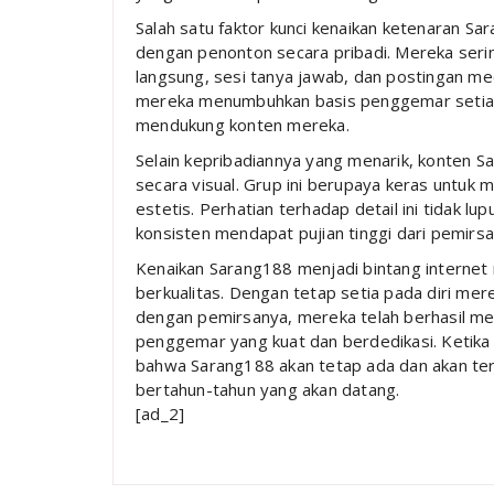
Salah satu faktor kunci kenaikan ketenaran 
dengan penonton secara pribadi. Mereka seri
langsung, sesi tanya jawab, dan postingan med
mereka menumbuhkan basis penggemar setia 
mendukung konten mereka.
Selain kepribadiannya yang menarik, konten S
secara visual. Grup ini berupaya keras untuk
estetis. Perhatian terhadap detail ini tidak l
konsisten mendapat pujian tinggi dari pemirsa 
Kenaikan Sarang188 menjadi bintang internet 
berkualitas. Dengan tetap setia pada diri mer
dengan pemirsanya, mereka telah berhasil me
penggemar yang kuat dan berdedikasi. Ketik
bahwa Sarang188 akan tetap ada dan akan te
bertahun-tahun yang akan datang.
[ad_2]