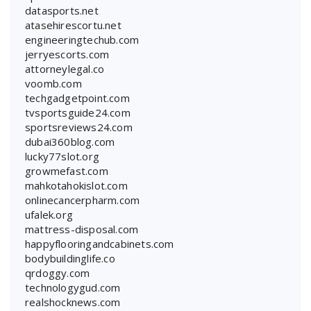
datasports.net
atasehirescortu.net
engineeringtechub.com
jerryescorts.com
attorneylegal.co
voomb.com
techgadgetpoint.com
tvsportsguide24.com
sportsreviews24.com
dubai360blog.com
lucky77slot.org
growmefast.com
mahkotahokislot.com
onlinecancerpharm.com
ufalek.org
mattress-disposal.com
happyflooringandcabinets.com
bodybuildinglife.co
qrdoggy.com
technologygud.com
realshocknews.com