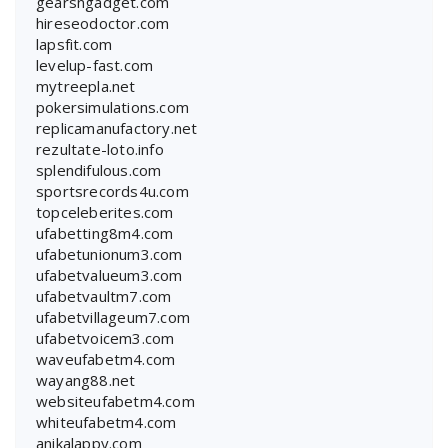
gearsngadget.com
hireseodoctor.com
lapsfit.com
levelup-fast.com
mytreepla.net
pokersimulations.com
replicamanufactory.net
rezultate-loto.info
splendifulous.com
sportsrecords4u.com
topceleberites.com
ufabetting8m4.com
ufabetunionum3.com
ufabetvalueum3.com
ufabetvaultm7.com
ufabetvillageum7.com
ufabetvoicem3.com
waveufabetm4.com
wayang88.net
websiteufabetm4.com
whiteufabetm4.com
anikalappy.com