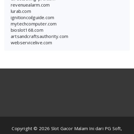
revenuealarm.com
lurab.com
ignitioncoilguide.com
mytechcomputer.com
bioslot168.com
artsandcraftsauthority.com
webservicelive.com
Copyright © 2026 Slot Gacor Malam Ini dari PG Soft,