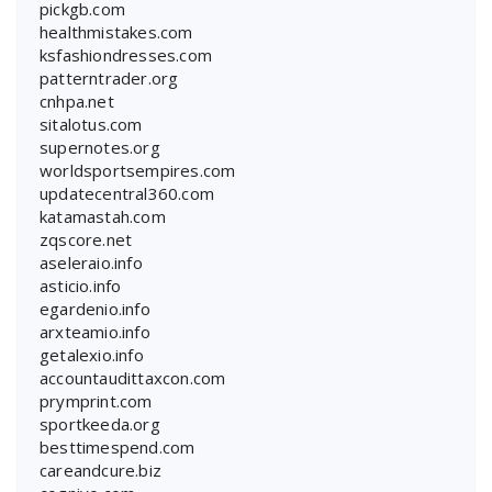
pickgb.com
healthmistakes.com
ksfashiondresses.com
patterntrader.org
cnhpa.net
sitalotus.com
supernotes.org
worldsportsempires.com
updatecentral360.com
katamastah.com
zqscore.net
aseleraio.info
asticio.info
egardenio.info
arxteamio.info
getalexio.info
accountaudittaxcon.com
prymprint.com
sportkeeda.org
besttimespend.com
careandcure.biz