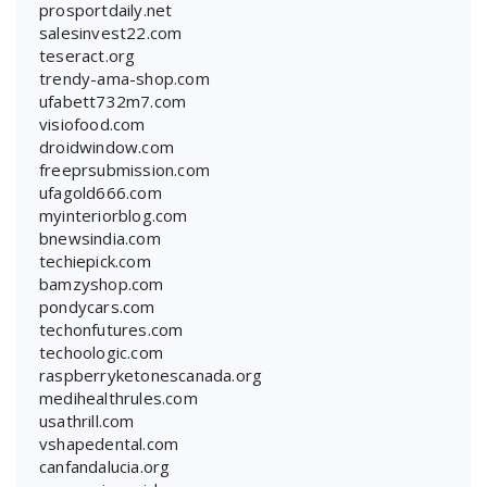
prosportdaily.net
salesinvest22.com
teseract.org
trendy-ama-shop.com
ufabett732m7.com
visiofood.com
droidwindow.com
freeprsubmission.com
ufagold666.com
myinteriorblog.com
bnewsindia.com
techiepick.com
bamzyshop.com
pondycars.com
techonfutures.com
techoologic.com
raspberryketonescanada.org
medihealthrules.com
usathrill.com
vshapedental.com
canfandalucia.org