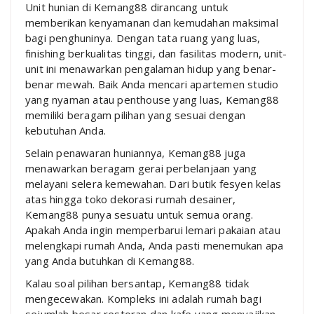
Unit hunian di Kemang88 dirancang untuk
memberikan kenyamanan dan kemudahan maksimal
bagi penghuninya. Dengan tata ruang yang luas,
finishing berkualitas tinggi, dan fasilitas modern, unit-
unit ini menawarkan pengalaman hidup yang benar-
benar mewah. Baik Anda mencari apartemen studio
yang nyaman atau penthouse yang luas, Kemang88
memiliki beragam pilihan yang sesuai dengan
kebutuhan Anda.
Selain penawaran huniannya, Kemang88 juga
menawarkan beragam gerai perbelanjaan yang
melayani selera kemewahan. Dari butik fesyen kelas
atas hingga toko dekorasi rumah desainer,
Kemang88 punya sesuatu untuk semua orang.
Apakah Anda ingin memperbarui lemari pakaian atau
melengkapi rumah Anda, Anda pasti menemukan apa
yang Anda butuhkan di Kemang88.
Kalau soal pilihan bersantap, Kemang88 tidak
mengecewakan. Kompleks ini adalah rumah bagi
sejumlah besar restoran dan kafe yang menyajikan