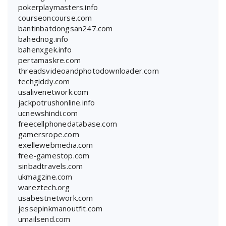
pokerplaymasters.info
courseoncourse.com
bantinbatdongsan247.com
bahednog.info
bahenxgek.info
pertamaskre.com
threadsvideoandphotodownloader.com
techgiddy.com
usalivenetwork.com
jackpotrushonline.info
ucnewshindi.com
freecellphonedatabase.com
gamersrope.com
exellewebmedia.com
free-gamestop.com
sinbadtravels.com
ukmagzine.com
wareztech.org
usabestnetwork.com
jessepinkmanoutfit.com
umailsend.com