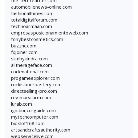
the-techteacher.com
automobilenews-online.com
fashionalltimes.com
totaldigitalforum.com
technoarmaan.com
empresasposicionamientoweb.com
tonybestcosmetics.com
buzznc.com
fxjoiner.com
skinbykindra.com
alltherageface.com
codenational.com
progameexplorer.com
rockislandroastery.com
directselling-pro.com
revenuealarm.com
lurab.com
ignitioncoilguide.com
mytechcomputer.com
bioslot168.com
artsandcraftsauthority.com
webservicelive.com