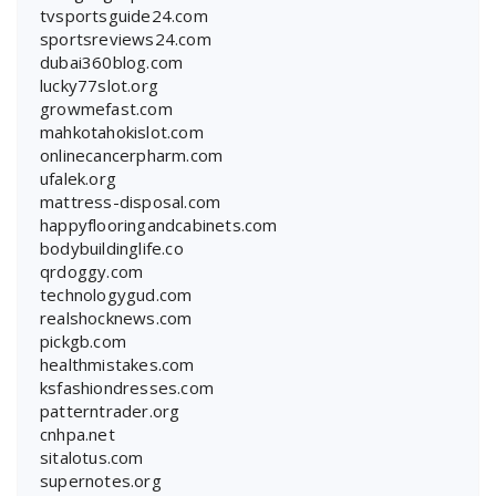
tvsportsguide24.com
sportsreviews24.com
dubai360blog.com
lucky77slot.org
growmefast.com
mahkotahokislot.com
onlinecancerpharm.com
ufalek.org
mattress-disposal.com
happyflooringandcabinets.com
bodybuildinglife.co
qrdoggy.com
technologygud.com
realshocknews.com
pickgb.com
healthmistakes.com
ksfashiondresses.com
patterntrader.org
cnhpa.net
sitalotus.com
supernotes.org