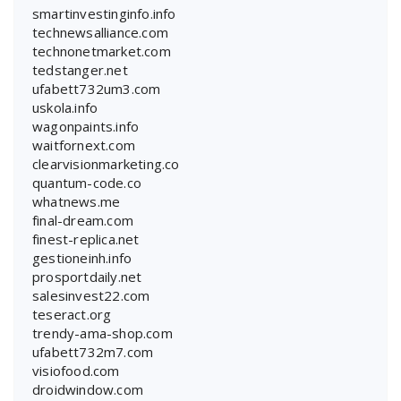
smartinvestinginfo.info
technewsalliance.com
technonetmarket.com
tedstanger.net
ufabett732um3.com
uskola.info
wagonpaints.info
waitfornext.com
clearvisionmarketing.co
quantum-code.co
whatnews.me
final-dream.com
finest-replica.net
gestioneinh.info
prosportdaily.net
salesinvest22.com
teseract.org
trendy-ama-shop.com
ufabett732m7.com
visiofood.com
droidwindow.com