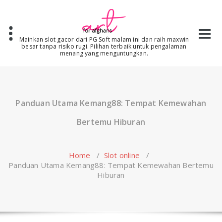
Skip
to
content
Mainkan slot gacor dari PG Soft malam ini dan raih maxwin
besar tanpa risiko rugi. Pilihan terbaik untuk pengalaman
menang yang menguntungkan.
Panduan Utama Kemang88: Tempat Kemewahan
Bertemu Hiburan
Home
/
Slot online
/
Panduan Utama Kemang88: Tempat Kemewahan Bertemu
Hiburan