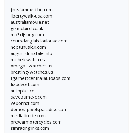
jimsfamousbbq.com
libertywalk-usa.com
australiamovie.net
gizmobird.co.uk
mp3djsong.com
coursdanglaistoulouse.com
neptunuslex.com
auguri-di-natale.info
michelewatch.us
omega--watches.us
breitling-watches.us
tgarnettcentrallautoads.com
fixadvert.com
autopluz.co
save3time-c.com
vexonhcf.com
demos-pixelsparadise.com
mediatitude.com
prewarmotorcycles.com
simracinglinks.com