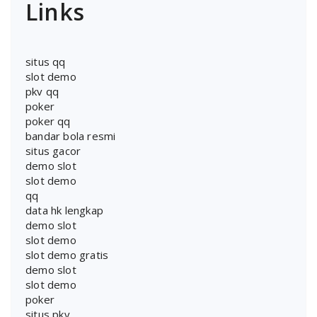
Links
situs qq
slot demo
pkv qq
poker
poker qq
bandar bola resmi
situs gacor
demo slot
slot demo
qq
data hk lengkap
demo slot
slot demo
slot demo gratis
demo slot
slot demo
poker
situs pkv