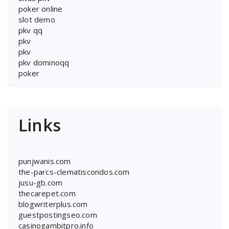
poker online
slot demo
pkv qq
pkv
pkv
pkv dominoqq
poker
Links
punjwanis.com
the-parcs-clematiscondos.com
jusu-gb.com
thecarepet.com
blogwriterplus.com
guestpostingseo.com
casinogambitpro.info