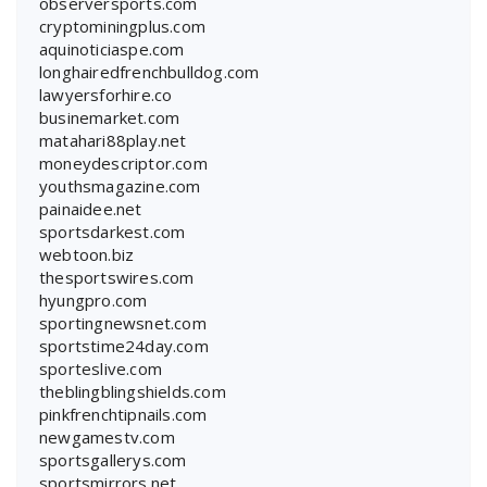
observersports.com
cryptominingplus.com
aquinoticiaspe.com
longhairedfrenchbulldog.com
lawyersforhire.co
businemarket.com
matahari88play.net
moneydescriptor.com
youthsmagazine.com
painaidee.net
sportsdarkest.com
webtoon.biz
thesportswires.com
hyungpro.com
sportingnewsnet.com
sportstime24day.com
sporteslive.com
theblingblingshields.com
pinkfrenchtipnails.com
newgamestv.com
sportsgallerys.com
sportsmirrors.net