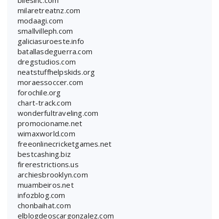
milaretreatnz.com
modaagi.com
smallvilleph.com
galiciasuroeste.info
batallasdeguerra.com
dregstudios.com
neatstuffhelpskids.org
moraessoccer.com
forochile.org
chart-track.com
wonderfultraveling.com
promocioname.net
wimaxworld.com
freeonlinecricketgames.net
bestcashing.biz
firerestrictions.us
archiesbrooklyn.com
muambeiros.net
infozblog.com
chonbaihat.com
elblogdeoscargonzalez.com