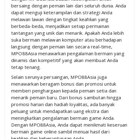
bersaing dengan pemain lain dari seluruh dunia. Anda
dapat menguji keterampilan dan strategi Anda
melawan lawan dengan tingkat keahlian yang
berbeda-beda, menjadikan setiap permainan
tantangan yang unik dan menarik. Apakah Anda lebih
suka bermain melawan komputer atau berhadapan
langsung dengan pemain lain secara real-time,
MPO88Asia menawarkan pengalaman bermain yang
dinamis dan kompetitif yang akan membuat Anda
tetap tenang.
Selain serunya persaingan, MPO88Asia juga
menawarkan beragam bonus dan promosi untuk
memberi penghargaan kepada pemain setia dan
menarik pemain baru. Dari bonus sambutan hingga
promosi harian dan hadiah loyalitas, ada banyak
peluang untuk mendapatkan uang ekstra dan
meningkatkan pengalaman bermain game Anda.
Dengan MPO88Asia, Anda dapat menikmati keseruan
bermain game online sambil menuai hasil dari
keahlian dan keberuntungan Anda.