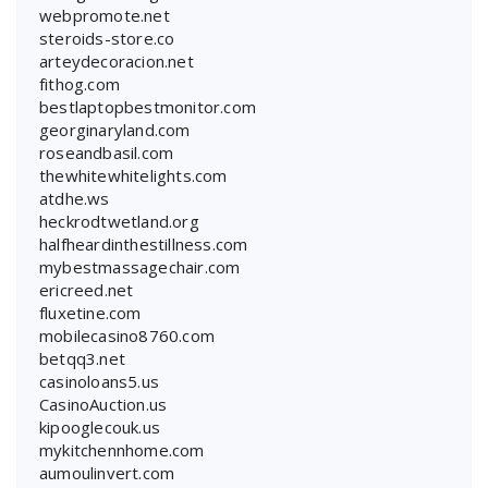
webpromote.net
steroids-store.co
arteydecoracion.net
fithog.com
bestlaptopbestmonitor.com
georginaryland.com
roseandbasil.com
thewhitewhitelights.com
atdhe.ws
heckrodtwetland.org
halfheardinthestillness.com
mybestmassagechair.com
ericreed.net
fluxetine.com
mobilecasino8760.com
betqq3.net
casinoloans5.us
CasinoAuction.us
kipooglecouk.us
mykitchennhome.com
aumoulinvert.com