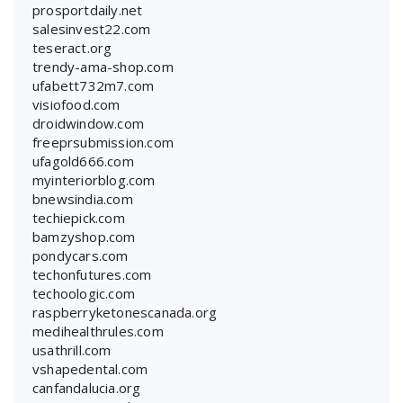
prosportdaily.net
salesinvest22.com
teseract.org
trendy-ama-shop.com
ufabett732m7.com
visiofood.com
droidwindow.com
freeprsubmission.com
ufagold666.com
myinteriorblog.com
bnewsindia.com
techiepick.com
bamzyshop.com
pondycars.com
techonfutures.com
techoologic.com
raspberryketonescanada.org
medihealthrules.com
usathrill.com
vshapedental.com
canfandalucia.org