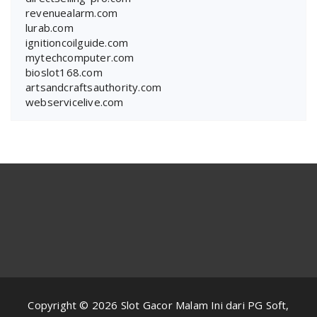
revenuealarm.com
lurab.com
ignitioncoilguide.com
mytechcomputer.com
bioslot168.com
artsandcraftsauthority.com
webservicelive.com
Copyright © 2026 Slot Gacor Malam Ini dari PG Soft,