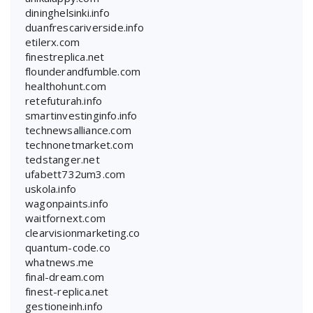
dininghelsinki.info
duanfrescariverside.info
etilerx.com
finestreplica.net
flounderandfumble.com
healthohunt.com
retefuturah.info
smartinvestinginfo.info
technewsalliance.com
technonetmarket.com
tedstanger.net
ufabett732um3.com
uskola.info
wagonpaints.info
waitfornext.com
clearvisionmarketing.co
quantum-code.co
whatnews.me
final-dream.com
finest-replica.net
gestioneinh.info