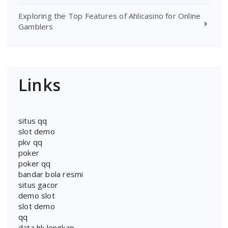
Exploring the Top Features of Ahlicasino for Online
Gamblers
Links
situs qq
slot demo
pkv qq
poker
poker qq
bandar bola resmi
situs gacor
demo slot
slot demo
qq
data hk lengkap