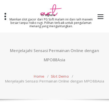
Skip
to
content
Mainkan slot gacor dari PG Soft malam ini dan raih maxwin
besar tanpa risiko rugi. Pilihan terbaik untuk pengalaman
menang yang menguntungkan.
Menjelajahi Sensasi Permainan Online dengan
MPO88Asia
Home
/
Slot Demo
/
Menjelajahi Sensasi Permainan Online dengan MPO88Asia