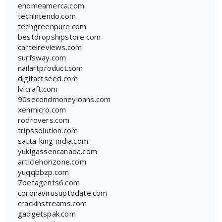
ehomeamerca.com
techintendo.com
techgreenpure.com
bestdropshipstore.com
cartelreviews.com
surfsway.com
nailartproduct.com
digitactseed.com
lvlcraft.com
90secondmoneyloans.com
xenmicro.com
rodrovers.com
tripssolution.com
satta-king-india.com
yukigassencanada.com
articlehorizone.com
yuqqbbzp.com
7betagents6.com
coronavirusuptodate.com
crackinstreams.com
gadgetspak.com