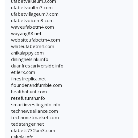
ufabetvalueum3.com
ufabetvaultm7.com
ufabetvillageum7.com
ufabetvoicem3.com
waveufabetm4.com
wayang88.net
websiteufabetm4.com
whiteufabetm4.com
anikalappy.com
dininghelsinki.info
duanfrescariverside.info
etilerx.com
finestreplica.net
flounderandfumble.com
healthohunt.com
retefuturah.info
smartinvestinginfo.info
technewsalliance.com
technonetmarket.com
tedstanger.net
ufabett732um3.com
uskola.info