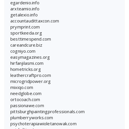
egardenio.info
arxteamio.info
getalexio.info
accountaudittaxcon.com
prymprint.com
sportkeeda.org
besttimespend.com
careandcure.biz
cogniyo.com
easymagazines.org
hirfanjilasmi.com
hometricks.org
leathercraftpro.com
microgridpower.org
mixiqo.com
needglobe.com
ortocoach.com
passionawe.com
pittsburghpaintingprofessionals.com
plumberryworks.com
psychoterapiawioletanowak.com