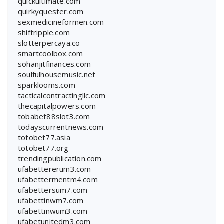
quickultimate.com
quirkyquester.com
sexmedicineformen.com
shiftripple.com
slotterpercaya.co
smartcoolbox.com
sohanjitfinances.com
soulfulhousemusic.net
sparklooms.com
tacticalcontractingllc.com
thecapitalpowers.com
tobabet88slot3.com
todayscurrentnews.com
totobet77.asia
totobet77.org
trendingpublication.com
ufabettererum3.com
ufabettermentm4.com
ufabettersum7.com
ufabettinwm7.com
ufabettinwum3.com
ufabetunitedm3.com