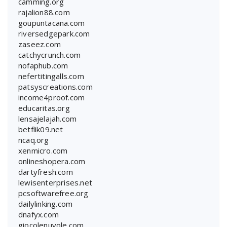
camming.org
rajalion88.com
goupuntacana.com
riversedgepark.com
zaseez.com
catchycrunch.com
nofaphub.com
nefertitingalls.com
patsyscreations.com
income4proof.com
educaritas.org
lensajelajah.com
betflik09.net
ncaq.org
xenmicro.com
onlineshopera.com
dartyfresh.com
lewisenterprises.net
pcsoftwarefree.org
dailylinking.com
dnafyx.com
giocolenuvole.com