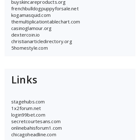
buyskincareproducts.org
frenchbulldogpuppyforsale.net
kogamasquid.com
themultiplicationtablechart.com
casinoglamour.org
dextercoin.io
christianarticledirectory.org
5homestyle.com
Links
stagehubs.com
1x2forum.net
login99bet.com
secretcourtesans.com
onlinebahisforum1.com
chicagoheadline.com