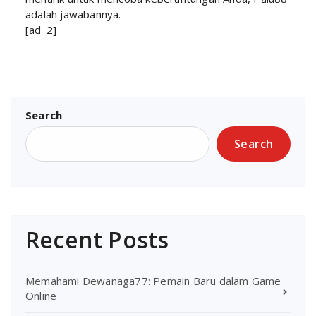
adalah jawabannya.
[ad_2]
Search
Search
Recent Posts
Memahami Dewanaga77: Pemain Baru dalam Game
Online