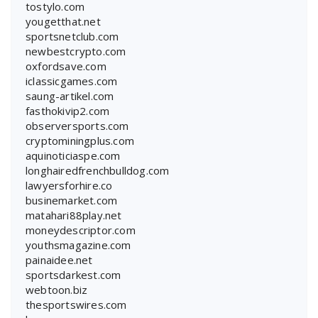
tostylo.com
yougetthat.net
sportsnetclub.com
newbestcrypto.com
oxfordsave.com
iclassicgames.com
saung-artikel.com
fasthokivip2.com
observersports.com
cryptominingplus.com
aquinoticiaspe.com
longhairedfrenchbulldog.com
lawyersforhire.co
businemarket.com
matahari88play.net
moneydescriptor.com
youthsmagazine.com
painaidee.net
sportsdarkest.com
webtoon.biz
thesportswires.com