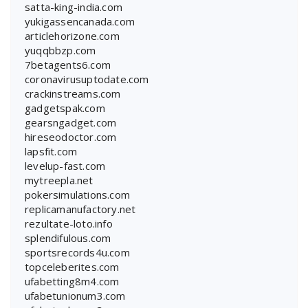
satta-king-india.com
yukigassencanada.com
articlehorizone.com
yuqqbbzp.com
7betagents6.com
coronavirusuptodate.com
crackinstreams.com
gadgetspak.com
gearsngadget.com
hireseodoctor.com
lapsfit.com
levelup-fast.com
mytreepla.net
pokersimulations.com
replicamanufactory.net
rezultate-loto.info
splendifulous.com
sportsrecords4u.com
topceleberites.com
ufabetting8m4.com
ufabetunionum3.com