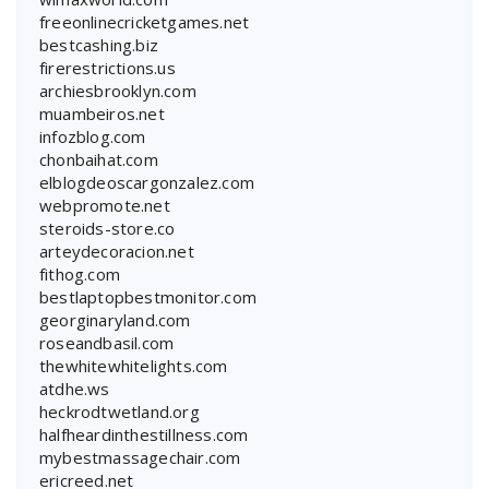
freeonlinecricketgames.net
bestcashing.biz
firerestrictions.us
archiesbrooklyn.com
muambeiros.net
infozblog.com
chonbaihat.com
elblogdeoscargonzalez.com
webpromote.net
steroids-store.co
arteydecoracion.net
fithog.com
bestlaptopbestmonitor.com
georginaryland.com
roseandbasil.com
thewhitewhitelights.com
atdhe.ws
heckrodtwetland.org
halfheardinthestillness.com
mybestmassagechair.com
ericreed.net