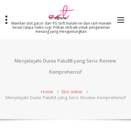
Skip
to
content
Mainkan slot gacor dari PG Soft malam ini dan raih maxwin
besar tanpa risiko rugi. Pilihan terbaik untuk pengalaman
menang yang menguntungkan.
Menjelajahi Dunia Palu88 yang Seru: Review
Komprehensif
Home
/
Slot online
/
Menjelajahi Dunia Palu88 yang Seru: Review Komprehensif