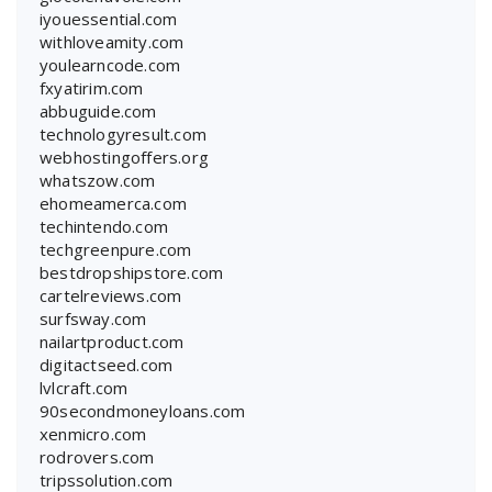
iyouessential.com
withloveamity.com
youlearncode.com
fxyatirim.com
abbuguide.com
technologyresult.com
webhostingoffers.org
whatszow.com
ehomeamerca.com
techintendo.com
techgreenpure.com
bestdropshipstore.com
cartelreviews.com
surfsway.com
nailartproduct.com
digitactseed.com
lvlcraft.com
90secondmoneyloans.com
xenmicro.com
rodrovers.com
tripssolution.com