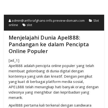
admin@artforafghans-info.preview-domain.com
Slot
online
slot
Menjelajahi Dunia Apel888:
Pandangan ke dalam Pencipta
Online Populer
[ad_1]
Apel888 adalah pencipta online populer yang telah
membuat gelombang di dunia digital dengan
kontennya yang unik dan kreatif. Dengan pengikut
yang kuat di berbagai platform media sosial,
APEL888 telah menangkap hati banyak orang dengan
videonya yang menghibur dan kepribadian yang
menarik.
Apel888 pertama kali terkenal dengan sandiwara