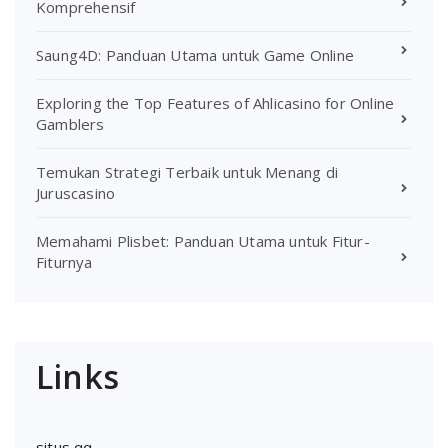
Komprehensif
Saung4D: Panduan Utama untuk Game Online
Exploring the Top Features of Ahlicasino for Online
Gamblers
Temukan Strategi Terbaik untuk Menang di
Juruscasino
Memahami Plisbet: Panduan Utama untuk Fitur-
Fiturnya
Links
situs qq