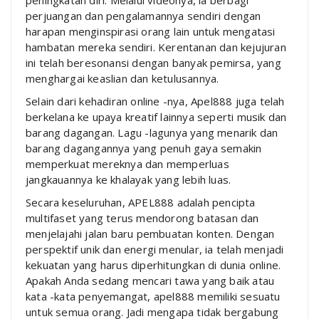
perjuangan dan pengalamannya sendiri dengan
harapan menginspirasi orang lain untuk mengatasi
hambatan mereka sendiri. Kerentanan dan kejujuran
ini telah beresonansi dengan banyak pemirsa, yang
menghargai keaslian dan ketulusannya.
Selain dari kehadiran online -nya, Apel888 juga telah
berkelana ke upaya kreatif lainnya seperti musik dan
barang dagangan. Lagu -lagunya yang menarik dan
barang dagangannya yang penuh gaya semakin
memperkuat mereknya dan memperluas
jangkauannya ke khalayak yang lebih luas.
Secara keseluruhan, APEL888 adalah pencipta
multifaset yang terus mendorong batasan dan
menjelajahi jalan baru pembuatan konten. Dengan
perspektif unik dan energi menular, ia telah menjadi
kekuatan yang harus diperhitungkan di dunia online.
Apakah Anda sedang mencari tawa yang baik atau
kata -kata penyemangat, apel888 memiliki sesuatu
untuk semua orang. Jadi mengapa tidak bergabung