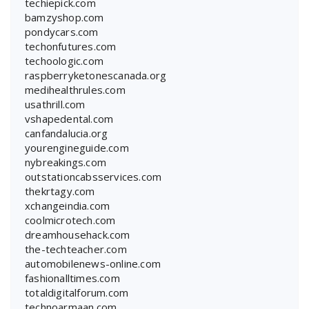
techiepick.com
bamzyshop.com
pondycars.com
techonfutures.com
techoologic.com
raspberryketonescanada.org
medihealthrules.com
usathrill.com
vshapedental.com
canfandalucia.org
yourengineguide.com
nybreakings.com
outstationcabsservices.com
thekrtagy.com
xchangeindia.com
coolmicrotech.com
dreamhousehack.com
the-techteacher.com
automobilenews-online.com
fashionalltimes.com
totaldigitalforum.com
technoarmaan.com