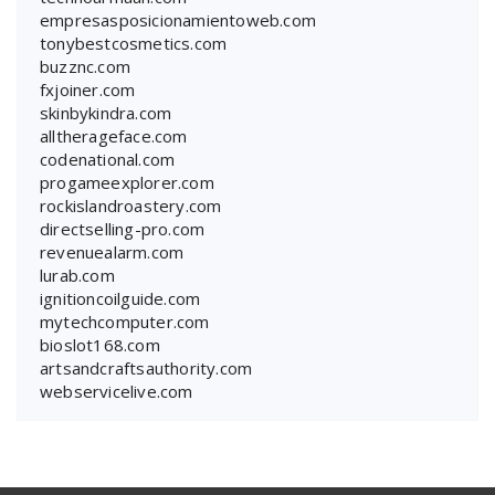
empresasposicionamientoweb.com
tonybestcosmetics.com
buzznc.com
fxjoiner.com
skinbykindra.com
alltherageface.com
codenational.com
progameexplorer.com
rockislandroastery.com
directselling-pro.com
revenuealarm.com
lurab.com
ignitioncoilguide.com
mytechcomputer.com
bioslot168.com
artsandcraftsauthority.com
webservicelive.com