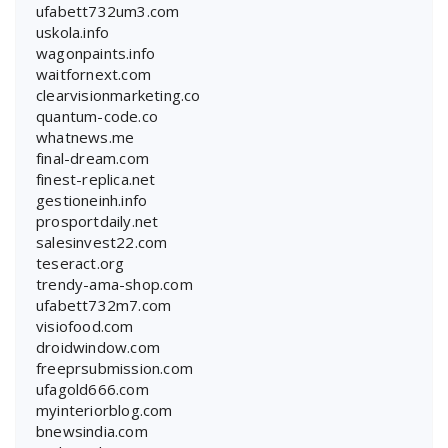
ufabett732um3.com
uskola.info
wagonpaints.info
waitfornext.com
clearvisionmarketing.co
quantum-code.co
whatnews.me
final-dream.com
finest-replica.net
gestioneinh.info
prosportdaily.net
salesinvest22.com
teseract.org
trendy-ama-shop.com
ufabett732m7.com
visiofood.com
droidwindow.com
freeprsubmission.com
ufagold666.com
myinteriorblog.com
bnewsindia.com