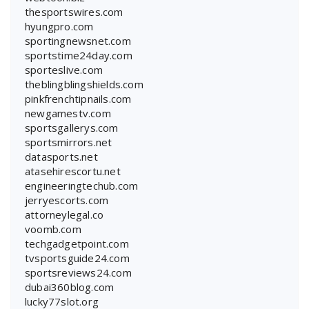
thesportswires.com
hyungpro.com
sportingnewsnet.com
sportstime24day.com
sporteslive.com
theblingblingshields.com
pinkfrenchtipnails.com
newgamestv.com
sportsgallerys.com
sportsmirrors.net
datasports.net
atasehirescortu.net
engineeringtechub.com
jerryescorts.com
attorneylegal.co
voomb.com
techgadgetpoint.com
tvsportsguide24.com
sportsreviews24.com
dubai360blog.com
lucky77slot.org