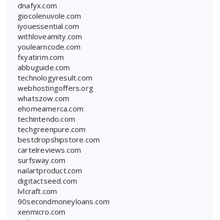
dnafyx.com
giocolenuvole.com
iyouessential.com
withloveamity.com
youlearncode.com
fxyatirim.com
abbuguide.com
technologyresult.com
webhostingoffers.org
whatszow.com
ehomeamerca.com
techintendo.com
techgreenpure.com
bestdropshipstore.com
cartelreviews.com
surfsway.com
nailartproduct.com
digitactseed.com
lvlcraft.com
90secondmoneyloans.com
xenmicro.com