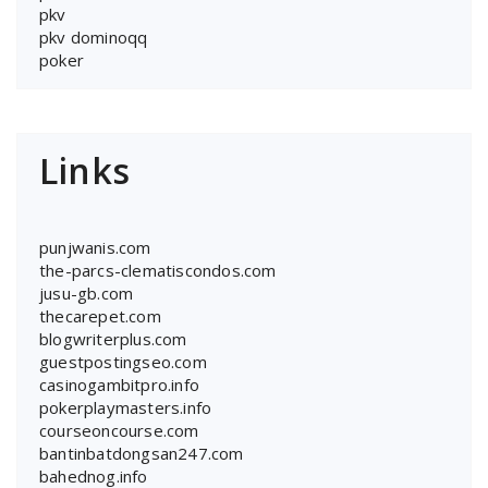
pkv
pkv dominoqq
poker
Links
punjwanis.com
the-parcs-clematiscondos.com
jusu-gb.com
thecarepet.com
blogwriterplus.com
guestpostingseo.com
casinogambitpro.info
pokerplaymasters.info
courseoncourse.com
bantinbatdongsan247.com
bahednog.info