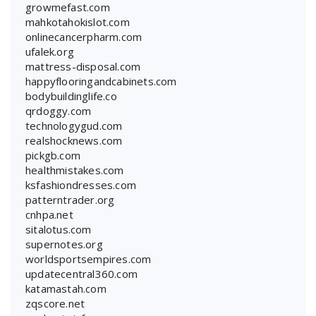
growmefast.com
mahkotahokislot.com
onlinecancerpharm.com
ufalek.org
mattress-disposal.com
happyflooringandcabinets.com
bodybuildinglife.co
qrdoggy.com
technologygud.com
realshocknews.com
pickgb.com
healthmistakes.com
ksfashiondresses.com
patterntrader.org
cnhpa.net
sitalotus.com
supernotes.org
worldsportsempires.com
updatecentral360.com
katamastah.com
zqscore.net