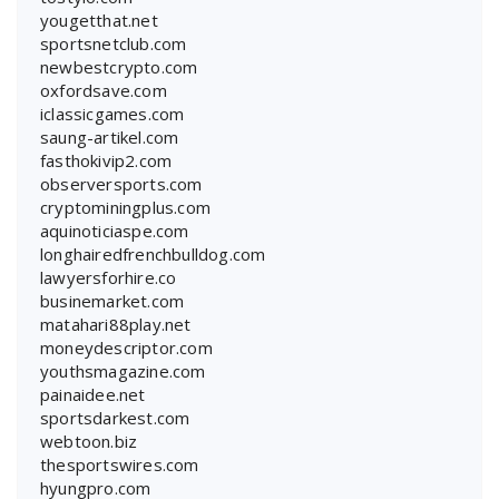
yougetthat.net
sportsnetclub.com
newbestcrypto.com
oxfordsave.com
iclassicgames.com
saung-artikel.com
fasthokivip2.com
observersports.com
cryptominingplus.com
aquinoticiaspe.com
longhairedfrenchbulldog.com
lawyersforhire.co
businemarket.com
matahari88play.net
moneydescriptor.com
youthsmagazine.com
painaidee.net
sportsdarkest.com
webtoon.biz
thesportswires.com
hyungpro.com