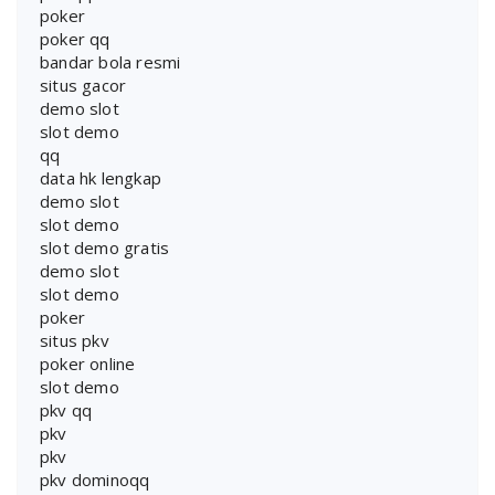
poker
poker qq
bandar bola resmi
situs gacor
demo slot
slot demo
qq
data hk lengkap
demo slot
slot demo
slot demo gratis
demo slot
slot demo
poker
situs pkv
poker online
slot demo
pkv qq
pkv
pkv
pkv dominoqq