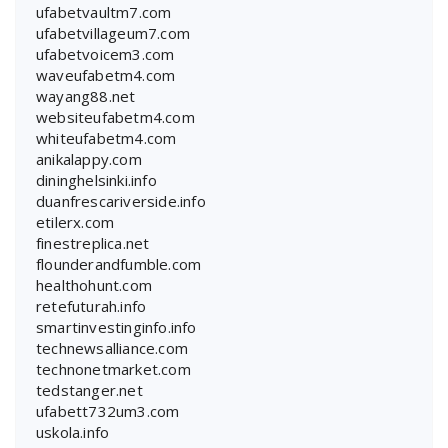
ufabetvaultm7.com
ufabetvillageum7.com
ufabetvoicem3.com
waveufabetm4.com
wayang88.net
websiteufabetm4.com
whiteufabetm4.com
anikalappy.com
dininghelsinki.info
duanfrescariverside.info
etilerx.com
finestreplica.net
flounderandfumble.com
healthohunt.com
retefuturah.info
smartinvestinginfo.info
technewsalliance.com
technonetmarket.com
tedstanger.net
ufabett732um3.com
uskola.info