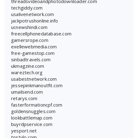
threadsvideoandphotodownloader.com
techgiddy.com
usalivenetwork.com
jackpotrushonline.info
ucnewshindi.com
freecellphonedatabase.com
gamersrope.com
exellewebmedia.com
free-gamestop.com
sinbadtravels.com
ukmagzine.com
wareztech.org
usabestnetwork.com
jessepinkmanoutfit.com
umailsend.com
retarys.com
fasterformationcpf.com
goldensnuggles.com
lookbattlemap.com
buyrdpservice.com
yesport.net
tostylo.com