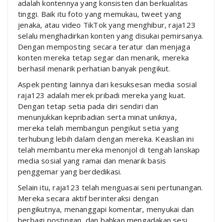
adalah kontennya yang konsisten dan berkualitas
tinggi. Baik itu foto yang memukau, tweet yang
jenaka, atau video TikTok yang menghibur, raja123
selalu menghadirkan konten yang disukai pemirsanya.
Dengan memposting secara teratur dan menjaga
konten mereka tetap segar dan menarik, mereka
berhasil menarik perhatian banyak pengikut.
Aspek penting lainnya dari kesuksesan media sosial
raja123 adalah merek pribadi mereka yang kuat.
Dengan tetap setia pada diri sendiri dan
menunjukkan kepribadian serta minat uniknya,
mereka telah membangun pengikut setia yang
terhubung lebih dalam dengan mereka. Keaslian ini
telah membantu mereka menonjol di tengah lanskap
media sosial yang ramai dan menarik basis
penggemar yang berdedikasi.
Selain itu, raja123 telah menguasai seni pertunangan.
Mereka secara aktif berinteraksi dengan
pengikutnya, menanggapi komentar, menyukai dan
berbagi postingan, dan bahkan mengadakan sesi