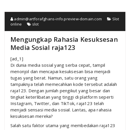
admin@artforafghans-info.preview-domain.com
Slot
online
slot
Mengungkap Rahasia Kesuksesan
Media Sosial raja123
[ad_1]
Di dunia media sosial yang serba cepat, tampil
menonjol dan mencapai kesuksesan bisa menjadi
tugas yang berat. Namun, satu orang yang
tampaknya telah memecahkan kode tersebut adalah
raja123. Dengan jumlah pengikut yang besar dan
tingkat keterlibatan yang tinggi di platform seperti
Instagram, Twitter, dan TikTok, raja123 telah
menjadi sensasi media sosial. Lantas, apa rahasia
kesuksesan mereka?
Salah satu faktor utama yang membedakan raja123