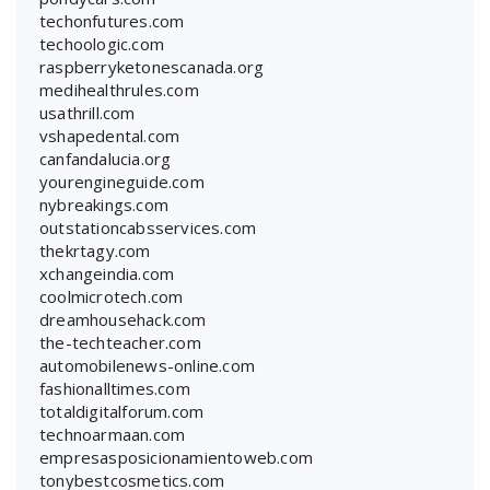
techonfutures.com
techoologic.com
raspberryketonescanada.org
medihealthrules.com
usathrill.com
vshapedental.com
canfandalucia.org
yourengineguide.com
nybreakings.com
outstationcabsservices.com
thekrtagy.com
xchangeindia.com
coolmicrotech.com
dreamhousehack.com
the-techteacher.com
automobilenews-online.com
fashionalltimes.com
totaldigitalforum.com
technoarmaan.com
empresasposicionamientoweb.com
tonybestcosmetics.com