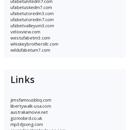
ufabetunitedm7.com
ufabetuskedm7.com
ufabetutoredm3.com
ufabetutoredm7.com
ufabetvalleyum3.com
veloxview.com
westufabetm3.com
whiskeybrothersllc.com
wildufabetum7.com
Links
jimsfamousbbq.com
libertywalk-usa.com
australiamovie.net
gizmobird.co.uk
mp3djsong.com