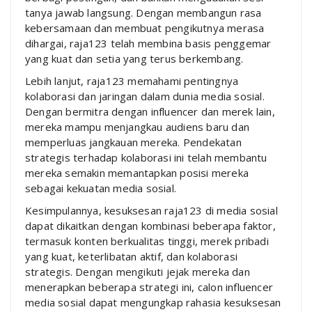
tanya jawab langsung. Dengan membangun rasa
kebersamaan dan membuat pengikutnya merasa
dihargai, raja123 telah membina basis penggemar
yang kuat dan setia yang terus berkembang.
Lebih lanjut, raja123 memahami pentingnya
kolaborasi dan jaringan dalam dunia media sosial.
Dengan bermitra dengan influencer dan merek lain,
mereka mampu menjangkau audiens baru dan
memperluas jangkauan mereka. Pendekatan
strategis terhadap kolaborasi ini telah membantu
mereka semakin memantapkan posisi mereka
sebagai kekuatan media sosial.
Kesimpulannya, kesuksesan raja123 di media sosial
dapat dikaitkan dengan kombinasi beberapa faktor,
termasuk konten berkualitas tinggi, merek pribadi
yang kuat, keterlibatan aktif, dan kolaborasi
strategis. Dengan mengikuti jejak mereka dan
menerapkan beberapa strategi ini, calon influencer
media sosial dapat mengungkap rahasia kesuksesan