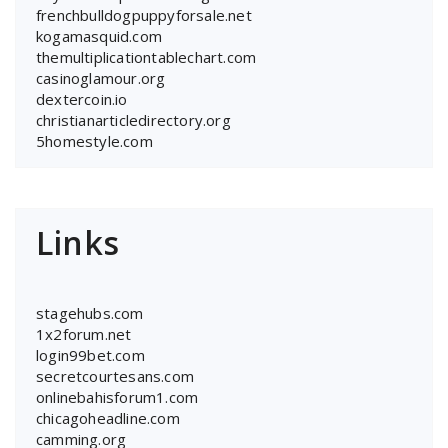
frenchbulldogpuppyforsale.net
kogamasquid.com
themultiplicationtablechart.com
casinoglamour.org
dextercoin.io
christianarticledirectory.org
5homestyle.com
Links
stagehubs.com
1x2forum.net
login99bet.com
secretcourtesans.com
onlinebahisforum1.com
chicagoheadline.com
camming.org