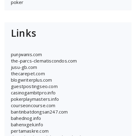
poker
Links
punjwanis.com
the-parcs-clematiscondos.com
jusu-gb.com
thecarepet.com
blogwriterplus.com
guestpostingseo.com
casinogambitpro.info
pokerplaymasters.info
courseoncourse.com
bantinbatdongsan247.com
bahednog.info
bahenxgek.info
pertamaskre.com