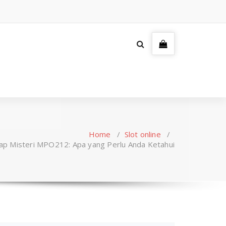
Home
/
Slot online
/
p Misteri MPO212: Apa yang Perlu Anda Ketahui