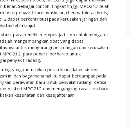
gan benar. Sebagai contoh, tingkat tinggi MPO212 telah
rmasuk penyakit kardiovaskular, rheumatoid arthritis,
O212 dapat berkontribusi pada kerusakan jaringan dan
tan lebih lanjut.
buh, para peneliti mempelajari cara untuk mengatur
al adalah mengembangkan obat yang dapat
tasnya untuk mengurangi peradangan dan kerusakan
 MPO212, para peneliti berharap untuk
ai penyakit radang.
nting yang memainkan peran kunci dalam sistem
im ini dan bagaimana hal itu dapat berdampak pada
gkan perawatan baru untuk penyakit radang. Ketika
ngkap misteri MPO212 dan mengungkap cara-cara baru
katkan kesehatan dan kesejahteraan.