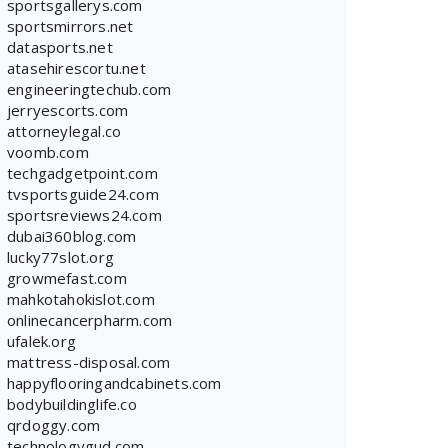
sportsgallerys.com
sportsmirrors.net
datasports.net
atasehirescortu.net
engineeringtechub.com
jerryescorts.com
attorneylegal.co
voomb.com
techgadgetpoint.com
tvsportsguide24.com
sportsreviews24.com
dubai360blog.com
lucky77slot.org
growmefast.com
mahkotahokislot.com
onlinecancerpharm.com
ufalek.org
mattress-disposal.com
happyflooringandcabinets.com
bodybuildinglife.co
qrdoggy.com
technologygud.com