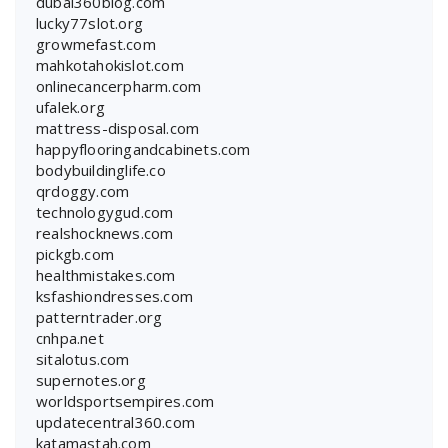
dubai360blog.com
lucky77slot.org
growmefast.com
mahkotahokislot.com
onlinecancerpharm.com
ufalek.org
mattress-disposal.com
happyflooringandcabinets.com
bodybuildinglife.co
qrdoggy.com
technologygud.com
realshocknews.com
pickgb.com
healthmistakes.com
ksfashiondresses.com
patterntrader.org
cnhpa.net
sitalotus.com
supernotes.org
worldsportsempires.com
updatecentral360.com
katamastah.com