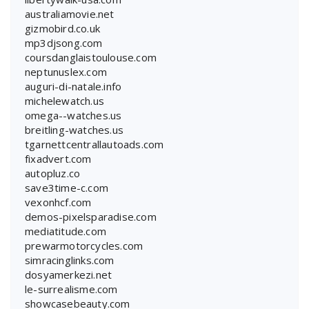
australiamovie.net
gizmobird.co.uk
mp3djsong.com
coursdanglaistoulouse.com
neptunuslex.com
auguri-di-natale.info
michelewatch.us
omega--watches.us
breitling-watches.us
tgarnettcentrallautoads.com
fixadvert.com
autopluz.co
save3time-c.com
vexonhcf.com
demos-pixelsparadise.com
mediatitude.com
prewarmotorcycles.com
simracinglinks.com
dosyamerkezi.net
le-surrealisme.com
showcasebeauty.com