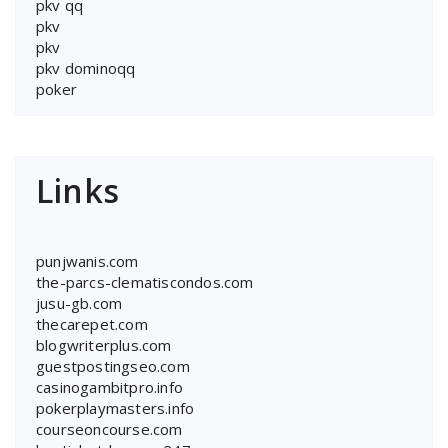
pkv qq
pkv
pkv
pkv dominoqq
poker
Links
punjwanis.com
the-parcs-clematiscondos.com
jusu-gb.com
thecarepet.com
blogwriterplus.com
guestpostingseo.com
casinogambitpro.info
pokerplaymasters.info
courseoncourse.com