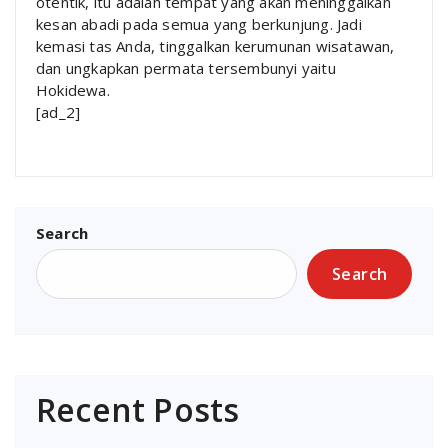
otentik, itu adalah tempat yang akan meninggalkan
kesan abadi pada semua yang berkunjung. Jadi
kemasi tas Anda, tinggalkan kerumunan wisatawan,
dan ungkapkan permata tersembunyi yaitu
Hokidewa.
[ad_2]
Search
Search
Recent Posts