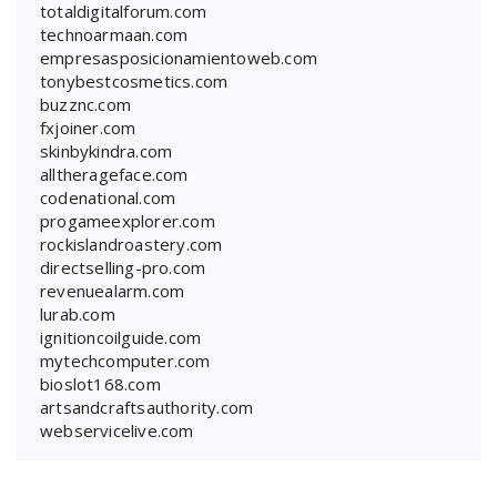
totaldigitalforum.com
technoarmaan.com
empresasposicionamientoweb.com
tonybestcosmetics.com
buzznc.com
fxjoiner.com
skinbykindra.com
alltherageface.com
codenational.com
progameexplorer.com
rockislandroastery.com
directselling-pro.com
revenuealarm.com
lurab.com
ignitioncoilguide.com
mytechcomputer.com
bioslot168.com
artsandcraftsauthority.com
webservicelive.com