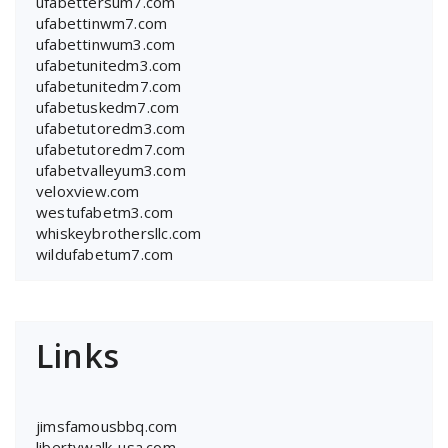
ufabettersum7.com
ufabettinwm7.com
ufabettinwum3.com
ufabetunitedm3.com
ufabetunitedm7.com
ufabetuskedm7.com
ufabetutoredm3.com
ufabetutoredm7.com
ufabetvalleyum3.com
veloxview.com
westufabetm3.com
whiskeybrothersllc.com
wildufabetum7.com
Links
jimsfamousbbq.com
libertywalk-usa.com