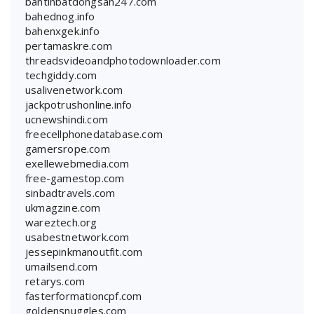
bantinbatdongsan247.com
bahednog.info
bahenxgek.info
pertamaskre.com
threadsvideoandphotodownloader.com
techgiddy.com
usalivenetwork.com
jackpotrushonline.info
ucnewshindi.com
freecellphonedatabase.com
gamersrope.com
exellewebmedia.com
free-gamestop.com
sinbadtravels.com
ukmagzine.com
wareztech.org
usabestnetwork.com
jessepinkmanoutfit.com
umailsend.com
retarys.com
fasterformationcpf.com
goldensnuggles.com