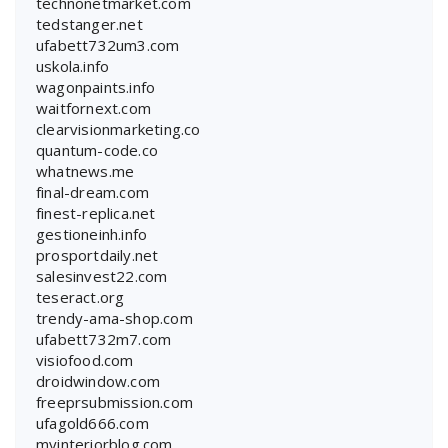
technonetmarket.com
tedstanger.net
ufabett732um3.com
uskola.info
wagonpaints.info
waitfornext.com
clearvisionmarketing.co
quantum-code.co
whatnews.me
final-dream.com
finest-replica.net
gestioneinh.info
prosportdaily.net
salesinvest22.com
teseract.org
trendy-ama-shop.com
ufabett732m7.com
visiofood.com
droidwindow.com
freeprsubmission.com
ufagold666.com
myinteriorblog.com