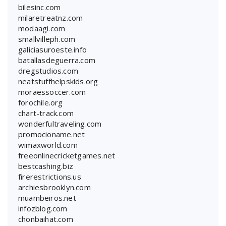
bilesinc.com
milaretreatnz.com
modaagi.com
smallvilleph.com
galiciasuroeste.info
batallasdeguerra.com
dregstudios.com
neatstuffhelpskids.org
moraessoccer.com
forochile.org
chart-track.com
wonderfultraveling.com
promocioname.net
wimaxworld.com
freeonlinecricketgames.net
bestcashing.biz
firerestrictions.us
archiesbrooklyn.com
muambeiros.net
infozblog.com
chonbaihat.com