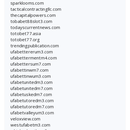
sparklooms.com
tacticalcontractingllc.com
thecapitalpowers.com
tobabet88slot3.com
todayscurrentnews.com
totobet77.asia
totobet77.org
trendingpublication.com
ufabettererum3.com
ufabettermentm4.com
ufabettersum7.com
ufabettinwm7.com
ufabettinwum3.com
ufabetunitedm3.com
ufabetunitedm7.com
ufabetuskedm7.com
ufabetutoredm3.com
ufabetutoredm7.com
ufabetvalleyum3.com
veloxview.com
westufabetm3.com