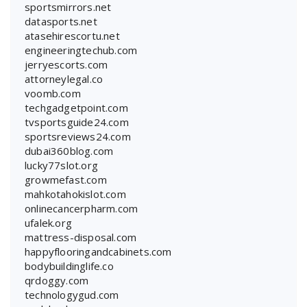
sportsmirrors.net
datasports.net
atasehirescortu.net
engineeringtechub.com
jerryescorts.com
attorneylegal.co
voomb.com
techgadgetpoint.com
tvsportsguide24.com
sportsreviews24.com
dubai360blog.com
lucky77slot.org
growmefast.com
mahkotahokislot.com
onlinecancerpharm.com
ufalek.org
mattress-disposal.com
happyflooringandcabinets.com
bodybuildinglife.co
qrdoggy.com
technologygud.com