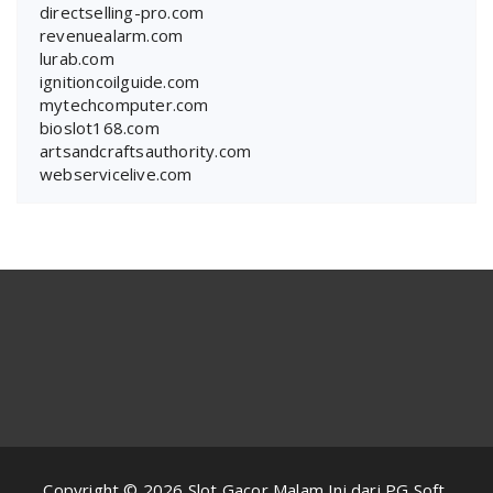
directselling-pro.com
revenuealarm.com
lurab.com
ignitioncoilguide.com
mytechcomputer.com
bioslot168.com
artsandcraftsauthority.com
webservicelive.com
Copyright © 2026 Slot Gacor Malam Ini dari PG Soft,