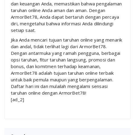
dan keuangan Anda, memastikan bahwa pengalaman
taruhan online Anda aman dan aman. Dengan
ArmorBet78, Anda dapat bertaruh dengan percaya
diri, mengetahui bahwa informasi Anda dilindungi
setiap saat.
Jika Anda mencari tujuan taruhan online yang menarik
dan andal, tidak terlihat lagi dari ArmorBet78.
Dengan antarmuka yang ramah pengguna, berbagai
opsi taruhan, fitur taruhan langsung, promosi dan
bonus, dan komitmen terhadap keamanan,
ArmorBet78 adalah tujuan taruhan online terbaik
untuk baik pemula maupun yang berpengalaman.
Daftar hari ini dan mulailah mengalami sensasi
taruhan online dengan ArmorBet78!
[ad_2]