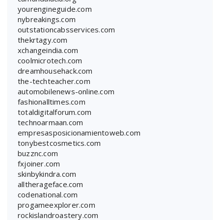
yourengineguide.com
nybreakings.com
outstationcabsservices.com
thekrtagy.com
xchangeindia.com
coolmicrotech.com
dreamhousehack.com
the-techteacher.com
automobilenews-online.com
fashionalltimes.com
totaldigitalforum.com
technoarmaan.com
empresasposicionamientoweb.com
tonybestcosmetics.com
buzznc.com
fxjoiner.com
skinbykindra.com
alltherageface.com
codenational.com
progameexplorer.com
rockislandroastery.com