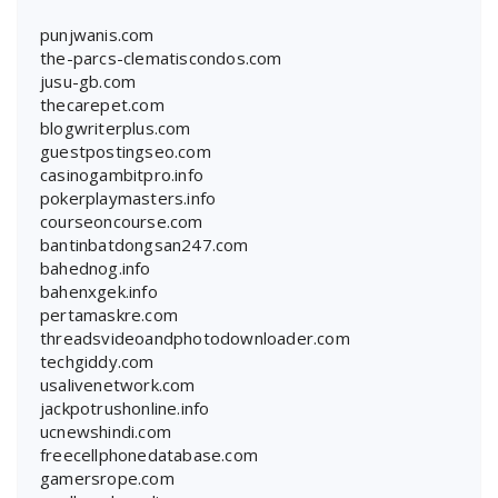
punjwanis.com
the-parcs-clematiscondos.com
jusu-gb.com
thecarepet.com
blogwriterplus.com
guestpostingseo.com
casinogambitpro.info
pokerplaymasters.info
courseoncourse.com
bantinbatdongsan247.com
bahednog.info
bahenxgek.info
pertamaskre.com
threadsvideoandphotodownloader.com
techgiddy.com
usalivenetwork.com
jackpotrushonline.info
ucnewshindi.com
freecellphonedatabase.com
gamersrope.com