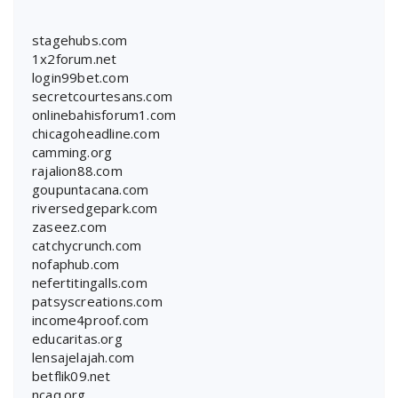
stagehubs.com
1x2forum.net
login99bet.com
secretcourtesans.com
onlinebahisforum1.com
chicagoheadline.com
camming.org
rajalion88.com
goupuntacana.com
riversedgepark.com
zaseez.com
catchycrunch.com
nofaphub.com
nefertitingalls.com
patsyscreations.com
income4proof.com
educaritas.org
lensajelajah.com
betflik09.net
ncaq.org