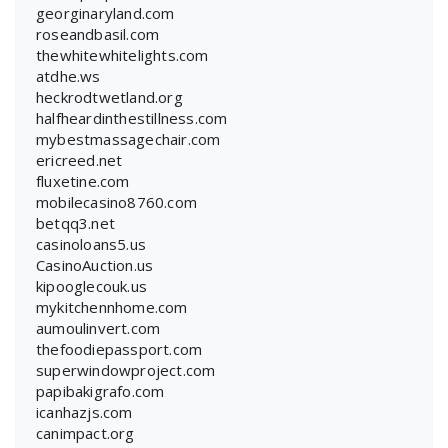
georginaryland.com
roseandbasil.com
thewhitewhitelights.com
atdhe.ws
heckrodtwetland.org
halfheardinthestillness.com
mybestmassagechair.com
ericreed.net
fluxetine.com
mobilecasino8760.com
betqq3.net
casinoloans5.us
CasinoAuction.us
kipooglecouk.us
mykitchennhome.com
aumoulinvert.com
thefoodiepassport.com
superwindowproject.com
papibakigrafo.com
icanhazjs.com
canimpact.org