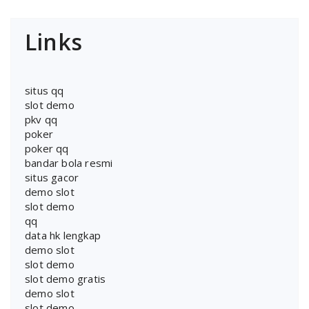
Links
situs qq
slot demo
pkv qq
poker
poker qq
bandar bola resmi
situs gacor
demo slot
slot demo
qq
data hk lengkap
demo slot
slot demo
slot demo gratis
demo slot
slot demo