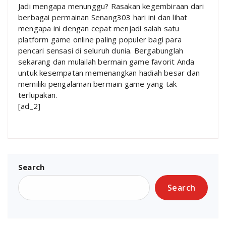
Jadi mengapa menunggu? Rasakan kegembiraan dari
berbagai permainan Senang303 hari ini dan lihat
mengapa ini dengan cepat menjadi salah satu
platform game online paling populer bagi para
pencari sensasi di seluruh dunia. Bergabunglah
sekarang dan mulailah bermain game favorit Anda
untuk kesempatan memenangkan hadiah besar dan
memiliki pengalaman bermain game yang tak
terlupakan.
[ad_2]
Search
Search