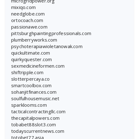
microgridpower.org
mixiqo.com
needglobe.com
ortocoach.com
passionawe.com
pittsburghpaintingprofessionals.com
plumberryworks.com
psychoterapiawioletanowak.com
quickultimate.com
quirkyquester.com
sexmedicineformen.com
shiftripple.com
slotterpercaya.co
smartcoolbox.com
sohanjitfinances.com
soulfulhousemusic.net
sparklooms.com
tacticalcontractingllc.com
thecapitalpowers.com
tobabet88slot3.com
todayscurrentnews.com
totobet77.asia