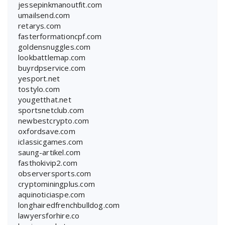
jessepinkmanoutfit.com
umailsend.com
retarys.com
fasterformationcpf.com
goldensnuggles.com
lookbattlemap.com
buyrdpservice.com
yesport.net
tostylo.com
yougetthat.net
sportsnetclub.com
newbestcrypto.com
oxfordsave.com
iclassicgames.com
saung-artikel.com
fasthokivip2.com
observersports.com
cryptominingplus.com
aquinoticiaspe.com
longhairedfrenchbulldog.com
lawyersforhire.co