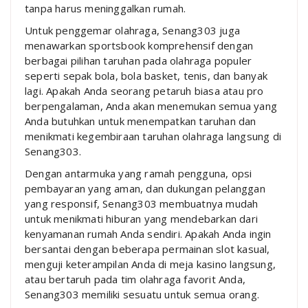
tanpa harus meninggalkan rumah.
Untuk penggemar olahraga, Senang303 juga
menawarkan sportsbook komprehensif dengan
berbagai pilihan taruhan pada olahraga populer
seperti sepak bola, bola basket, tenis, dan banyak
lagi. Apakah Anda seorang petaruh biasa atau pro
berpengalaman, Anda akan menemukan semua yang
Anda butuhkan untuk menempatkan taruhan dan
menikmati kegembiraan taruhan olahraga langsung di
Senang303.
Dengan antarmuka yang ramah pengguna, opsi
pembayaran yang aman, dan dukungan pelanggan
yang responsif, Senang303 membuatnya mudah
untuk menikmati hiburan yang mendebarkan dari
kenyamanan rumah Anda sendiri. Apakah Anda ingin
bersantai dengan beberapa permainan slot kasual,
menguji keterampilan Anda di meja kasino langsung,
atau bertaruh pada tim olahraga favorit Anda,
Senang303 memiliki sesuatu untuk semua orang.