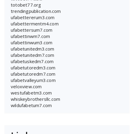
totobet77.org
trendingpublication.com
ufabettererum3.com
ufabettermentm4.com
ufabettersum7.com
ufabettinwm7.com
ufabettinwum3.com
ufabetunitedm3.com
ufabetunitedm7.com
ufabetuskedm7.com
ufabetutoredm3.com
ufabetutoredm7.com
ufabetvalleyum3.com
veloxview.com
westufabetm3.com
whiskeybrothersllc.com
wildufabetum7.com