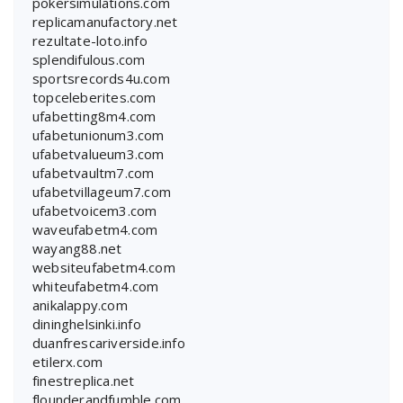
pokersimulations.com
replicamanufactory.net
rezultate-loto.info
splendifulous.com
sportsrecords4u.com
topceleberites.com
ufabetting8m4.com
ufabetunionum3.com
ufabetvalueum3.com
ufabetvaultm7.com
ufabetvillageum7.com
ufabetvoicem3.com
waveufabetm4.com
wayang88.net
websiteufabetm4.com
whiteufabetm4.com
anikalappy.com
dininghelsinki.info
duanfrescariverside.info
etilerx.com
finestreplica.net
flounderandfumble.com