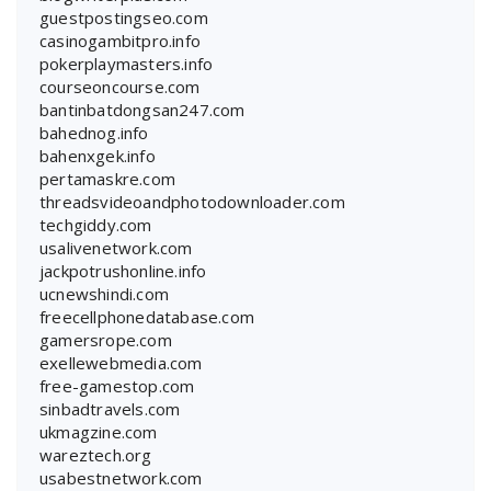
guestpostingseo.com
casinogambitpro.info
pokerplaymasters.info
courseoncourse.com
bantinbatdongsan247.com
bahednog.info
bahenxgek.info
pertamaskre.com
threadsvideoandphotodownloader.com
techgiddy.com
usalivenetwork.com
jackpotrushonline.info
ucnewshindi.com
freecellphonedatabase.com
gamersrope.com
exellewebmedia.com
free-gamestop.com
sinbadtravels.com
ukmagzine.com
wareztech.org
usabestnetwork.com