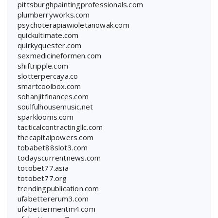
pittsburghpaintingprofessionals.com
plumberryworks.com
psychoterapiawioletanowak.com
quickultimate.com
quirkyquester.com
sexmedicineformen.com
shiftripple.com
slotterpercaya.co
smartcoolbox.com
sohanjitfinances.com
soulfulhousemusic.net
sparklooms.com
tacticalcontractingllc.com
thecapitalpowers.com
tobabet88slot3.com
todayscurrentnews.com
totobet77.asia
totobet77.org
trendingpublication.com
ufabettererum3.com
ufabettermentm4.com