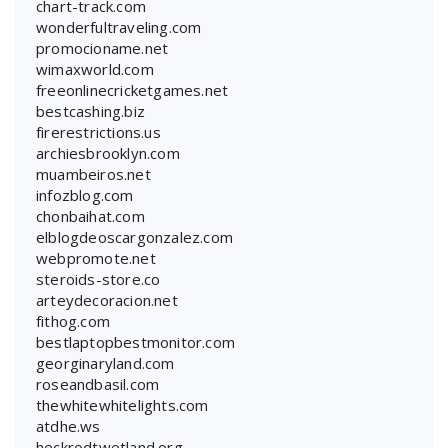
chart-track.com
wonderfultraveling.com
promocioname.net
wimaxworld.com
freeonlinecricketgames.net
bestcashing.biz
firerestrictions.us
archiesbrooklyn.com
muambeiros.net
infozblog.com
chonbaihat.com
elblogdeoscargonzalez.com
webpromote.net
steroids-store.co
arteydecoracion.net
fithog.com
bestlaptopbestmonitor.com
georginaryland.com
roseandbasil.com
thewhitewhitelights.com
atdhe.ws
heckrodtwetland.org