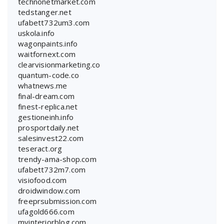
technonetmarket.com
tedstanger.net
ufabett732um3.com
uskola.info
wagonpaints.info
waitfornext.com
clearvisionmarketing.co
quantum-code.co
whatnews.me
final-dream.com
finest-replica.net
gestioneinh.info
prosportdaily.net
salesinvest22.com
teseract.org
trendy-ama-shop.com
ufabett732m7.com
visiofood.com
droidwindow.com
freeprsubmission.com
ufagold666.com
myinteriorblog.com