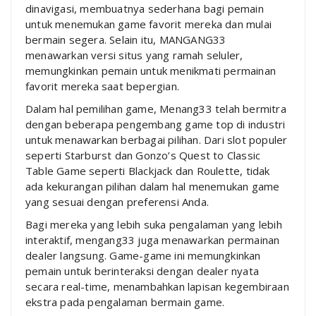
dinavigasi, membuatnya sederhana bagi pemain
untuk menemukan game favorit mereka dan mulai
bermain segera. Selain itu, MANGANG33
menawarkan versi situs yang ramah seluler,
memungkinkan pemain untuk menikmati permainan
favorit mereka saat bepergian.
Dalam hal pemilihan game, Menang33 telah bermitra
dengan beberapa pengembang game top di industri
untuk menawarkan berbagai pilihan. Dari slot populer
seperti Starburst dan Gonzo’s Quest to Classic
Table Game seperti Blackjack dan Roulette, tidak
ada kekurangan pilihan dalam hal menemukan game
yang sesuai dengan preferensi Anda.
Bagi mereka yang lebih suka pengalaman yang lebih
interaktif, mengang33 juga menawarkan permainan
dealer langsung. Game-game ini memungkinkan
pemain untuk berinteraksi dengan dealer nyata
secara real-time, menambahkan lapisan kegembiraan
ekstra pada pengalaman bermain game.