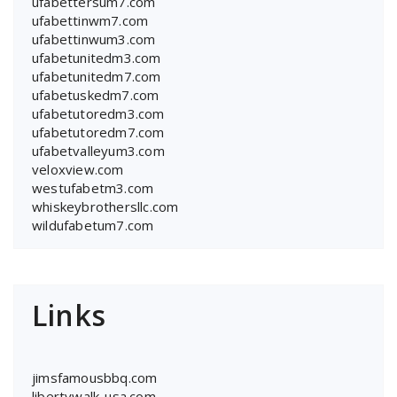
ufabettersum7.com
ufabettinwm7.com
ufabettinwum3.com
ufabetunitedm3.com
ufabetunitedm7.com
ufabetuskedm7.com
ufabetutoredm3.com
ufabetutoredm7.com
ufabetvalleyum3.com
veloxview.com
westufabetm3.com
whiskeybrothersllc.com
wildufabetum7.com
Links
jimsfamousbbq.com
libertywalk-usa.com