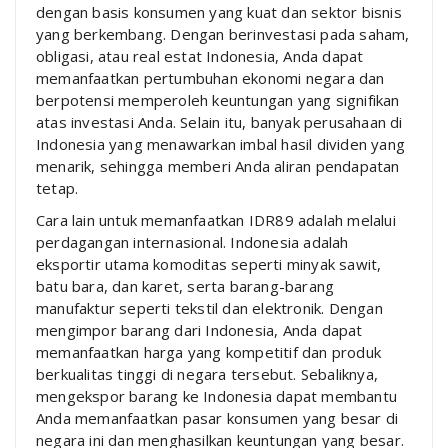
dengan basis konsumen yang kuat dan sektor bisnis
yang berkembang. Dengan berinvestasi pada saham,
obligasi, atau real estat Indonesia, Anda dapat
memanfaatkan pertumbuhan ekonomi negara dan
berpotensi memperoleh keuntungan yang signifikan
atas investasi Anda. Selain itu, banyak perusahaan di
Indonesia yang menawarkan imbal hasil dividen yang
menarik, sehingga memberi Anda aliran pendapatan
tetap.
Cara lain untuk memanfaatkan IDR89 adalah melalui
perdagangan internasional. Indonesia adalah
eksportir utama komoditas seperti minyak sawit,
batu bara, dan karet, serta barang-barang
manufaktur seperti tekstil dan elektronik. Dengan
mengimpor barang dari Indonesia, Anda dapat
memanfaatkan harga yang kompetitif dan produk
berkualitas tinggi di negara tersebut. Sebaliknya,
mengekspor barang ke Indonesia dapat membantu
Anda memanfaatkan pasar konsumen yang besar di
negara ini dan menghasilkan keuntungan yang besar.