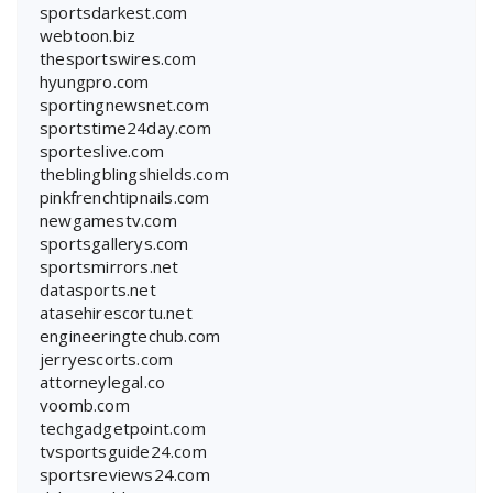
sportsdarkest.com
webtoon.biz
thesportswires.com
hyungpro.com
sportingnewsnet.com
sportstime24day.com
sporteslive.com
theblingblingshields.com
pinkfrenchtipnails.com
newgamestv.com
sportsgallerys.com
sportsmirrors.net
datasports.net
atasehirescortu.net
engineeringtechub.com
jerryescorts.com
attorneylegal.co
voomb.com
techgadgetpoint.com
tvsportsguide24.com
sportsreviews24.com