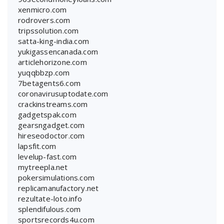
xenmicro.com
rodrovers.com
tripssolution.com
satta-king-india.com
yukigassencanada.com
articlehorizone.com
yuqqbbzp.com
7betagents6.com
coronavirusuptodate.com
crackinstreams.com
gadgetspak.com
gearsngadget.com
hireseodoctor.com
lapsfit.com
levelup-fast.com
mytreepla.net
pokersimulations.com
replicamanufactory.net
rezultate-loto.info
splendifulous.com
sportsrecords4u.com