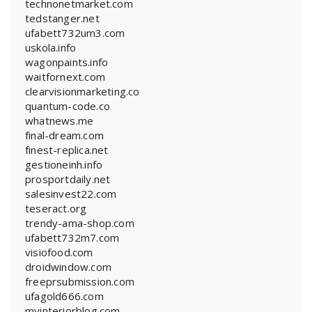
technonetmarket.com
tedstanger.net
ufabett732um3.com
uskola.info
wagonpaints.info
waitfornext.com
clearvisionmarketing.co
quantum-code.co
whatnews.me
final-dream.com
finest-replica.net
gestioneinh.info
prosportdaily.net
salesinvest22.com
teseract.org
trendy-ama-shop.com
ufabett732m7.com
visiofood.com
droidwindow.com
freeprsubmission.com
ufagold666.com
myinteriorblog.com