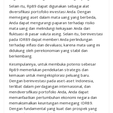
Selain itu, Rp89 dapat digunakan sebagai alat
diversifikasi portofolio investasi Anda. Dengan
memegang aset dalam mata uang yang berbeda,
Anda dapat mengurangi paparan terhadap risiko
mata uang dan melindungi kekayaan Anda dari
fluktuasi di pasar valuta asing. Selain itu, berinvestasi
pada IDR89 dapat memberi Anda perlindungan
terhadap inflasi dan devaluasi, karena mata uang ini
didukung oleh perekonomian yang stabil dan
berkembang.
Kesimpulannya, untuk membuka potensi sebesar
Rp89 memerlukan pendekatan strategis dan
kemauan untuk mengeksplorasi peluang baru.
Dengan berinvestasi pada aset-aset Indonesia,
terlibat dalam perdagangan internasional, dan
mendiversifikasi portofolio Anda, Anda dapat
memanfaatkan pertumbuhan ekonomi negara dan
memaksimalkan keuntungan memegang IDR89.
Dengan fundamental yang kuat dan prospek yang