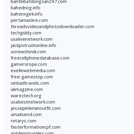
bantinbatdongsan247.com
bahednog.info
bahenxgek.info
pertamaskre.com
threadsvideoandphotodownloader.com
techgiddy.com
usalivenetwork.com
jackpotrushonline.info
ucnewshindi.com
freecellphonedatabase.com
gamersrope.com
exellewebmedia.com
free-gamestop.com
sinbadtravels.com
ukmagzine.com
wareztech.org
usabestnetwork.com
jessepinkmanoutfit.com
umailsend.com
retarys.com
fasterformationcpf.com
goldensnuggles.com