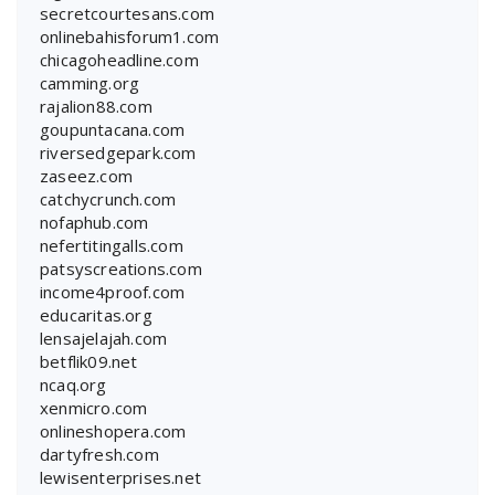
secretcourtesans.com
onlinebahisforum1.com
chicagoheadline.com
camming.org
rajalion88.com
goupuntacana.com
riversedgepark.com
zaseez.com
catchycrunch.com
nofaphub.com
nefertitingalls.com
patsyscreations.com
income4proof.com
educaritas.org
lensajelajah.com
betflik09.net
ncaq.org
xenmicro.com
onlineshopera.com
dartyfresh.com
lewisenterprises.net