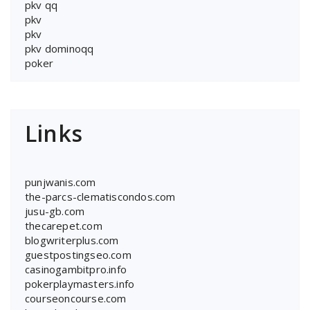
pkv qq
pkv
pkv
pkv dominoqq
poker
Links
punjwanis.com
the-parcs-clematiscondos.com
jusu-gb.com
thecarepet.com
blogwriterplus.com
guestpostingseo.com
casinogambitpro.info
pokerplaymasters.info
courseoncourse.com