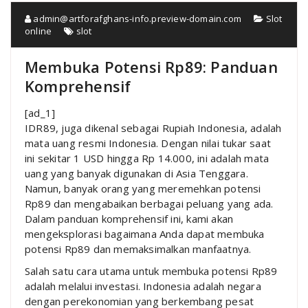
admin@artforafghans-info.preview-domain.com
Slot
online
slot
Membuka Potensi Rp89: Panduan
Komprehensif
[ad_1]
IDR89, juga dikenal sebagai Rupiah Indonesia, adalah
mata uang resmi Indonesia. Dengan nilai tukar saat
ini sekitar 1 USD hingga Rp 14.000, ini adalah mata
uang yang banyak digunakan di Asia Tenggara.
Namun, banyak orang yang meremehkan potensi
Rp89 dan mengabaikan berbagai peluang yang ada.
Dalam panduan komprehensif ini, kami akan
mengeksplorasi bagaimana Anda dapat membuka
potensi Rp89 dan memaksimalkan manfaatnya.
Salah satu cara utama untuk membuka potensi Rp89
adalah melalui investasi. Indonesia adalah negara
dengan perekonomian yang berkembang pesat