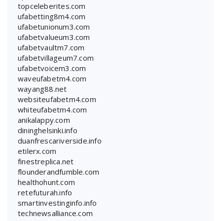
topceleberites.com
ufabetting8m4.com
ufabetunionum3.com
ufabetvalueum3.com
ufabetvaultm7.com
ufabetvillageum7.com
ufabetvoicem3.com
waveufabetm4.com
wayang88.net
websiteufabetm4.com
whiteufabetm4.com
anikalappy.com
dininghelsinki.info
duanfrescariverside.info
etilerx.com
finestreplica.net
flounderandfumble.com
healthohunt.com
retefuturah.info
smartinvestinginfo.info
technewsalliance.com