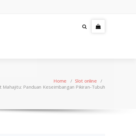
Home
/
Slot online
/
 Mahajitu: Panduan Keseimbangan Pikiran-Tubuh