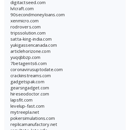
digitactseed.com
lvlcraft.com
90secondmoneyloans.com
xenmicro.com
rodrovers.com
tripssolution.com
satta-king-india.com
yukigassencanada.com
articlehorizone.com
yuqqbbzp.com
7betagents6.com
coronavirusuptodate.com
crackinstreams.com
gadgetspak.com
gearsngadget.com
hireseodoctor.com
lapsfit.com
levelup-fast.com
mytreepla.net
pokersimulations.com
replicamanufactory.net