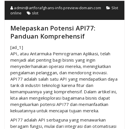
admin@artforafghans-info.preview-domain.com
Slot
online
slot
Melepaskan Potensi API77:
Panduan Komprehensif
[ad_1]
API, atau Antarmuka Pemrograman Aplikasi, telah
menjadi alat penting bagi bisnis yang ingin
menyederhanakan operasi mereka, meningkatkan
pengalaman pelanggan, dan mendorong inovasi.
API77 adalah salah satu API yang mendapatkan daya
tarik di industri teknologi karena fitur dan
kemampuannya yang komprehensif. Dalam artikel ini,
kita akan mengeksplorasi bagaimana bisnis dapat
mengeluarkan potensi API77 dan memanfaatkan
kekuatannya untuk mencapai tujuan mereka.
API77 adalah API serbaguna yang menawarkan
beragam fungsi, mulai dari integrasi dan otomatisasi