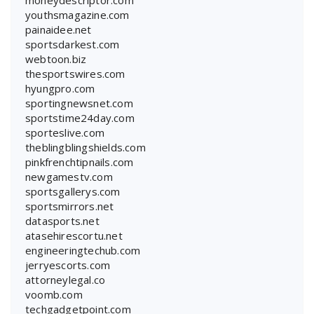
youthsmagazine.com
painaidee.net
sportsdarkest.com
webtoon.biz
thesportswires.com
hyungpro.com
sportingnewsnet.com
sportstime24day.com
sporteslive.com
theblingblingshields.com
pinkfrenchtipnails.com
newgamestv.com
sportsgallerys.com
sportsmirrors.net
datasports.net
atasehirescortu.net
engineeringtechub.com
jerryescorts.com
attorneylegal.co
voomb.com
techgadgetpoint.com