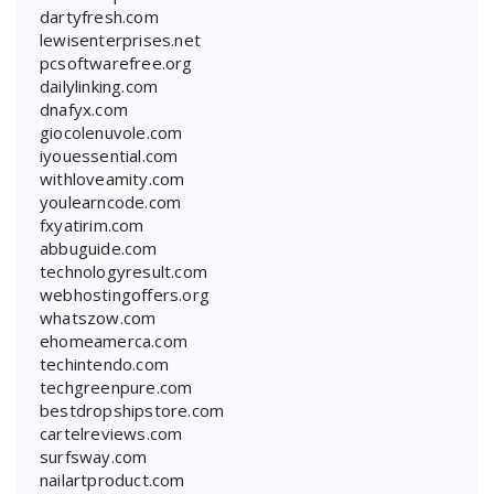
dartyfresh.com
lewisenterprises.net
pcsoftwarefree.org
dailylinking.com
dnafyx.com
giocolenuvole.com
iyouessential.com
withloveamity.com
youlearncode.com
fxyatirim.com
abbuguide.com
technologyresult.com
webhostingoffers.org
whatszow.com
ehomeamerca.com
techintendo.com
techgreenpure.com
bestdropshipstore.com
cartelreviews.com
surfsway.com
nailartproduct.com