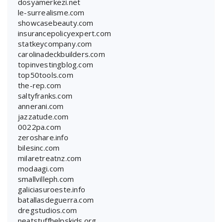
dosyamerkezi.net
le-surrealisme.com
showcasebeauty.com
insurancepolicyexpert.com
statkeycompany.com
carolinadeckbuilders.com
topinvestingblog.com
top50tools.com
the-rep.com
saltyfranks.com
annerani.com
jazzatude.com
0022pa.com
zeroshare.info
bilesinc.com
milaretreatnz.com
modaagi.com
smallvilleph.com
galiciasuroeste.info
batallasdeguerra.com
dregstudios.com
neatstuffhelpskids.org