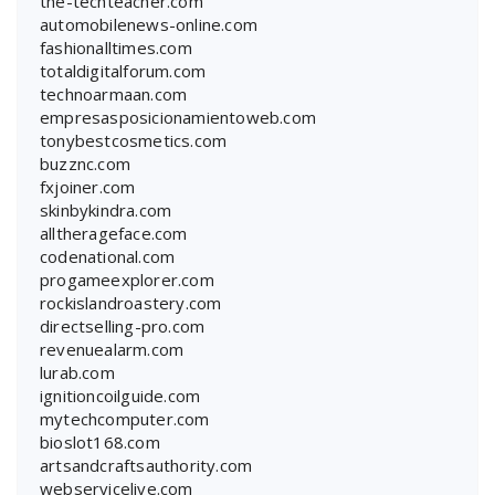
the-techteacher.com
automobilenews-online.com
fashionalltimes.com
totaldigitalforum.com
technoarmaan.com
empresasposicionamientoweb.com
tonybestcosmetics.com
buzznc.com
fxjoiner.com
skinbykindra.com
alltherageface.com
codenational.com
progameexplorer.com
rockislandroastery.com
directselling-pro.com
revenuealarm.com
lurab.com
ignitioncoilguide.com
mytechcomputer.com
bioslot168.com
artsandcraftsauthority.com
webservicelive.com