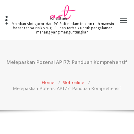
Skip
to
content
Mainkan slot gacor dari PG Soft malam ini dan raih maxwin
besar tanpa risiko rugi. Pilihan terbaik untuk pengalaman
menang yang menguntungkan.
Melepaskan Potensi API77: Panduan Komprehensif
Home
/
Slot online
/
Melepaskan Potensi API77: Panduan Komprehensif