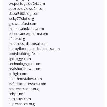
tvsportsguide24.com
sportsreviews24.com
dubai360blog.com
lucky77slot.org
growmefast.com
mahkotahokislot.com
onlinecancerpharm.com
ufalek.org
mattress-disposal.com
happyflooringandcabinets.com
bodybuildinglife.co
qrdoggy.com
technologygud.com
realshocknews.com
pickgb.com
healthmistakes.com
ksfashiondresses.com
patterntrader.org
cnhpa.net
sitalotus.com
supernotes.org