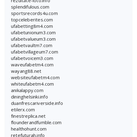
rezultate-loto.info
splendifulous.com
sportsrecords4u.com
topceleberites.com
ufabetting8m4.com
ufabetunionum3.com
ufabetvalueum3.com
ufabetvaultm7.com
ufabetvillageum7.com
ufabetvoicem3.com
waveufabetm4.com
wayang88.net
websiteufabetm4.com
whiteufabetm4.com
anikalappy.com
dininghelsinki.info
duanfrescariverside.info
etilerx.com
finestreplica.net
flounderandfumble.com
healthohunt.com
retefuturah.info