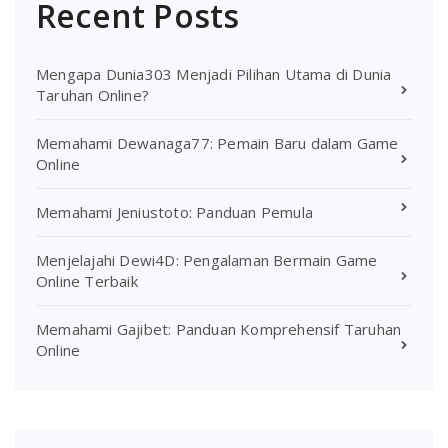
Recent Posts
Mengapa Dunia303 Menjadi Pilihan Utama di Dunia
Taruhan Online?
Memahami Dewanaga77: Pemain Baru dalam Game
Online
Memahami Jeniustoto: Panduan Pemula
Menjelajahi Dewi4D: Pengalaman Bermain Game
Online Terbaik
Memahami Gajibet: Panduan Komprehensif Taruhan
Online