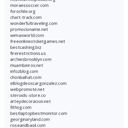
moraessoccer.com
forochile.org
chart-track.com
wonderfultraveling.com
promocioname.net
wimaxworld.com
freeonlinecricketgames.net
bestcashing.biz
firerestrictions.us
archiesbrooklyn.com
muambeiros.net
infozblog.com
chonbaihat.com
elblogdeoscargonzalez.com
webpromote.net
steroids-store.co
arteydecoracion.net
fithog.com
bestlaptopbestmonitor.com
georginaryland.com
roseandbasil.com