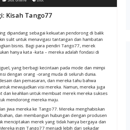
Slot online
slot
i: Kisah Tango77
ring dipandang sebagai kekuatan pendorong di balik
in sulit untuk menavigasi tantangan dan hambatan
an bisnis. Bagi para pendiri Tango77, merek
ukan hanya kata -kata – mereka adalah fondasi di
Miguel, yang berbagi kecintaan pada mode dan mimpi
si dengan orang -orang muda di seluruh dunia.
 desain dan pemasaran, dan mereka tahu bahwa
s untuk mewujudkan visi mereka. Namun, mereka juga
kat dan keahlian untuk membuat merek mereka sukses
untuk mendorong mereka maju.
 dan jiwa mereka ke Tango77. Mereka menghabiskan
r bahan, dan membangun hubungan dengan produsen
uk menciptakan merek yang tidak hanya bergaya dan
Mereka ingin Tango77 menjadi lebih dari sekadar