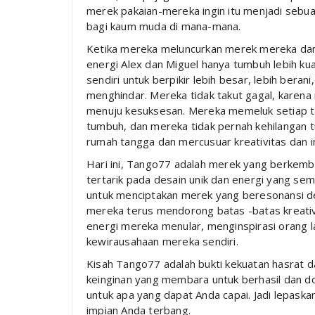
merek pakaian-mereka ingin itu menjadi sebu
bagi kaum muda di mana-mana.
Ketika mereka meluncurkan merek mereka dan 
energi Alex dan Miguel hanya tumbuh lebih k
sendiri untuk berpikir lebih besar, lebih beran
menghindar. Mereka tidak takut gagal, karena
menuju kesuksesan. Mereka memeluk setiap t
tumbuh, dan mereka tidak pernah kehilangan 
rumah tangga dan mercusuar kreativitas dan in
Hari ini, Tango77 adalah merek yang berkemb
tertarik pada desain unik dan energi yang se
untuk menciptakan merek yang beresonansi de
mereka terus mendorong batas -batas kreativi
energi mereka menular, menginspirasi orang 
kewirausahaan mereka sendiri.
Kisah Tango77 adalah bukti kekuatan hasrat da
keinginan yang membara untuk berhasil dan d
untuk apa yang dapat Anda capai. Jadi lepaska
impian Anda terbang.