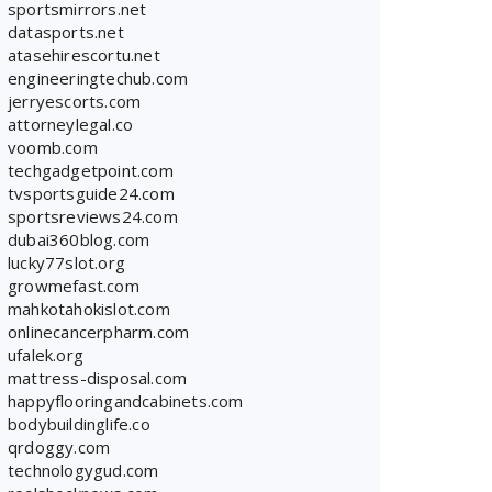
sportsmirrors.net
datasports.net
atasehirescortu.net
engineeringtechub.com
jerryescorts.com
attorneylegal.co
voomb.com
techgadgetpoint.com
tvsportsguide24.com
sportsreviews24.com
dubai360blog.com
lucky77slot.org
growmefast.com
mahkotahokislot.com
onlinecancerpharm.com
ufalek.org
mattress-disposal.com
happyflooringandcabinets.com
bodybuildinglife.co
qrdoggy.com
technologygud.com