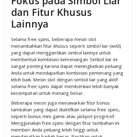
Fokus pada Simbol Liar
dan Fitur Khusus
Lainnya
Selama free spins, beberapa mesin slot
menambahkan fitur khusus seperti simbol liar (wild)
yang dapat menggantikan simbol lainnya untuk
membentuk kombinasi kemenangan. Simbol liar ini
sangat penting karena dapat meningkatkan peluang
Anda untuk mendapatkan kombinasi pemenang yang
lebih baik. Mesin slot dengan simbol liar yang aktif
selama free spins dapat memberikan lebih banyak
kesempatan untuk menang besar.
Beberapa mesin juga menawarkan fitur bonus
tambahan yang dapat diaktifkan selama free spins,
seperti bonus mini-game atau jackpot progresif.
Menggunakan free spins dengan fitur tambahan ini
memberi Anda peluang lebih tinggi untuk
mendapatkan hadiah besar. Pastikan untuk