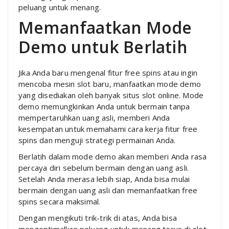
peluang untuk menang.
Memanfaatkan Mode
Demo untuk Berlatih
Jika Anda baru mengenal fitur free spins atau ingin
mencoba mesin slot baru, manfaatkan mode demo
yang disediakan oleh banyak situs slot online. Mode
demo memungkinkan Anda untuk bermain tanpa
mempertaruhkan uang asli, memberi Anda
kesempatan untuk memahami cara kerja fitur free
spins dan menguji strategi permainan Anda.
Berlatih dalam mode demo akan memberi Anda rasa
percaya diri sebelum bermain dengan uang asli.
Setelah Anda merasa lebih siap, Anda bisa mulai
bermain dengan uang asli dan memanfaatkan free
spins secara maksimal.
Dengan mengikuti trik-trik di atas, Anda bisa
mengoptimalkan peluang untuk menang terus di slot