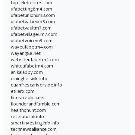
topceleberites.com
ufabetting8m4.com
ufabetunionum3.com
ufabetvalueum3.com
ufabetvaultm7.com
ufabetvillageum7.com
ufabetvoicem3.com
waveufabetm4.com
wayang88.net
websiteufabetm4.com
whiteufabetm4.com
anikalappy.com
dininghelsinki.info
duanfrescariverside.info
etilerx.com
finestreplica.net
flounderandfumble.com
healthohunt.com
retefuturah.info
smartinvestinginfo.info
technewsalliance.com