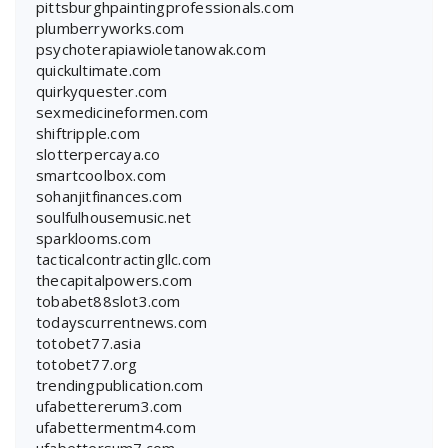
pittsburghpaintingprofessionals.com
plumberryworks.com
psychoterapiawioletanowak.com
quickultimate.com
quirkyquester.com
sexmedicineformen.com
shiftripple.com
slotterpercaya.co
smartcoolbox.com
sohanjitfinances.com
soulfulhousemusic.net
sparklooms.com
tacticalcontractingllc.com
thecapitalpowers.com
tobabet88slot3.com
todayscurrentnews.com
totobet77.asia
totobet77.org
trendingpublication.com
ufabettererum3.com
ufabettermentm4.com
ufabettersum7.com