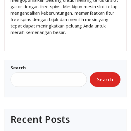
gacor dengan free spins. Meskipun mesin slot tetap
mengandalkan keberuntungan, memanfaatkan fitur
free spins dengan bijak dan memilih mesin yang
tepat dapat meningkatkan peluang Anda untuk
meraih kemenangan besar.
Search
Search
Recent Posts