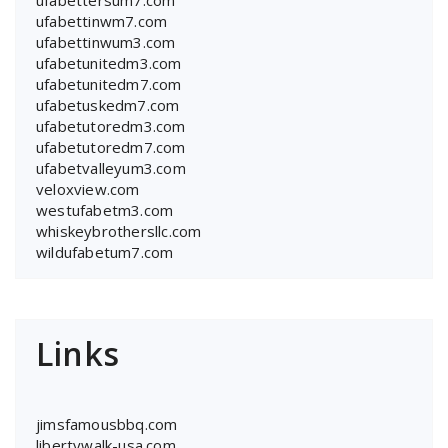
ufabettinwm7.com
ufabettinwum3.com
ufabetunitedm3.com
ufabetunitedm7.com
ufabetuskedm7.com
ufabetutoredm3.com
ufabetutoredm7.com
ufabetvalleyum3.com
veloxview.com
westufabetm3.com
whiskeybrothersllc.com
wildufabetum7.com
Links
jimsfamousbbq.com
libertywalk-usa.com