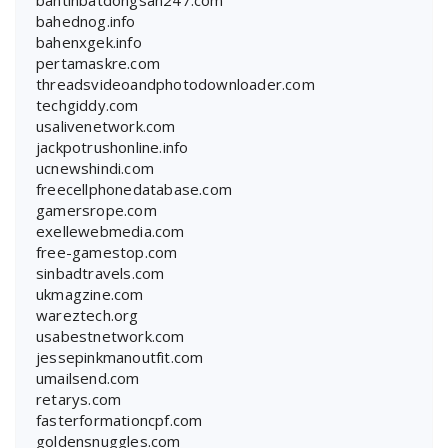
bahednog.info
bahenxgek.info
pertamaskre.com
threadsvideoandphotodownloader.com
techgiddy.com
usalivenetwork.com
jackpotrushonline.info
ucnewshindi.com
freecellphonedatabase.com
gamersrope.com
exellewebmedia.com
free-gamestop.com
sinbadtravels.com
ukmagzine.com
wareztech.org
usabestnetwork.com
jessepinkmanoutfit.com
umailsend.com
retarys.com
fasterformationcpf.com
goldensnuggles.com