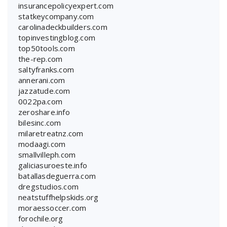
insurancepolicyexpert.com
statkeycompany.com
carolinadeckbuilders.com
topinvestingblog.com
top50tools.com
the-rep.com
saltyfranks.com
annerani.com
jazzatude.com
0022pa.com
zeroshare.info
bilesinc.com
milaretreatnz.com
modaagi.com
smallvilleph.com
galiciasuroeste.info
batallasdeguerra.com
dregstudios.com
neatstuffhelpskids.org
moraessoccer.com
forochile.org