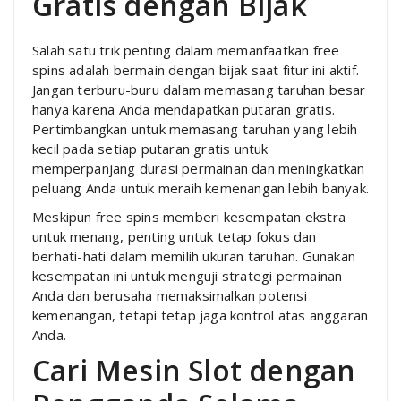
Gratis dengan Bijak
Salah satu trik penting dalam memanfaatkan free
spins adalah bermain dengan bijak saat fitur ini aktif.
Jangan terburu-buru dalam memasang taruhan besar
hanya karena Anda mendapatkan putaran gratis.
Pertimbangkan untuk memasang taruhan yang lebih
kecil pada setiap putaran gratis untuk
memperpanjang durasi permainan dan meningkatkan
peluang Anda untuk meraih kemenangan lebih banyak.
Meskipun free spins memberi kesempatan ekstra
untuk menang, penting untuk tetap fokus dan
berhati-hati dalam memilih ukuran taruhan. Gunakan
kesempatan ini untuk menguji strategi permainan
Anda dan berusaha memaksimalkan potensi
kemenangan, tetapi tetap jaga kontrol atas anggaran
Anda.
Cari Mesin Slot dengan