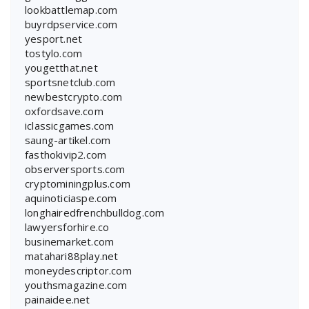
lookbattlemap.com
buyrdpservice.com
yesport.net
tostylo.com
yougetthat.net
sportsnetclub.com
newbestcrypto.com
oxfordsave.com
iclassicgames.com
saung-artikel.com
fasthokivip2.com
observersports.com
cryptominingplus.com
aquinoticiaspe.com
longhairedfrenchbulldog.com
lawyersforhire.co
businemarket.com
matahari88play.net
moneydescriptor.com
youthsmagazine.com
painaidee.net