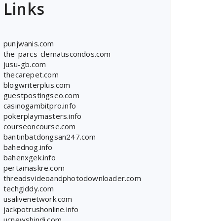
Links
punjwanis.com
the-parcs-clematiscondos.com
jusu-gb.com
thecarepet.com
blogwriterplus.com
guestpostingseo.com
casinogambitpro.info
pokerplaymasters.info
courseoncourse.com
bantinbatdongsan247.com
bahednog.info
bahenxgek.info
pertamaskre.com
threadsvideoandphotodownloader.com
techgiddy.com
usalivenetwork.com
jackpotrushonline.info
ucnewshindi.com