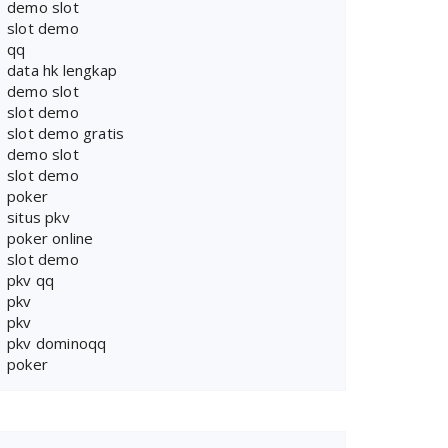
demo slot
slot demo
qq
data hk lengkap
demo slot
slot demo
slot demo gratis
demo slot
slot demo
poker
situs pkv
poker online
slot demo
pkv qq
pkv
pkv
pkv dominoqq
poker