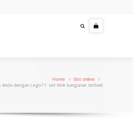
Home
/
Slot online
/
s Anda dengan Lego77: set blok bangunan terbaik