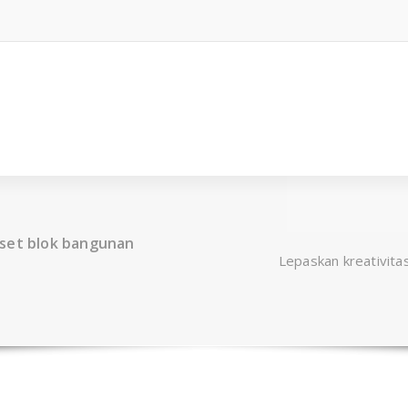
 set blok bangunan
Lepaskan kreativita