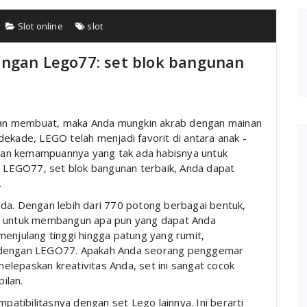
Slot online
slot
engan Lego77: set blok bangunan
an membuat, maka Anda mungkin akrab dengan mainan
ekade, LEGO telah menjadi favorit di antara anak -
an kemampuannya yang tak ada habisnya untuk
is LEGO77, set blok bangunan terbaik, Anda dapat
.
da. Dengan lebih dari 770 potong berbagai bentuk,
da untuk membangun apa pun yang dapat Anda
menjulang tinggi hingga patung yang rumit,
s dengan LEGO77. Apakah Anda seorang penggemar
lepaskan kreativitas Anda, set ini sangat cocok
ilan.
mpatibilitasnya dengan set Lego lainnya. Ini berarti