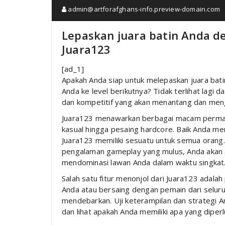
admin@artforafghans-info.preview-domain.com
Lepaskan juara batin Anda d
Juara123
[ad_1]
Apakah Anda siap untuk melepaskan juara ba
Anda ke level berikutnya? Tidak terlihat lagi 
dan kompetitif yang akan menantang dan men
Juara123 menawarkan berbagai macam permain
kasual hingga pesaing hardcore. Baik Anda men
Juara123 memiliki sesuatu untuk semua oran
pengalaman gameplay yang mulus, Anda akan d
mendominasi lawan Anda dalam waktu singkat
Salah satu fitur menonjol dari Juara123 adalah
Anda atau bersaing dengan pemain dari selur
mendebarkan. Uji keterampilan dan strategi A
dan lihat apakah Anda memiliki apa yang diperl