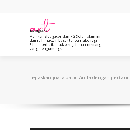
Skip
to
content
Mainkan slot gacor dari PG Soft malam ini
dan raih maxwin besar tanpa risiko rugi.
Pilihan terbaik untuk pengalaman menang
yang menguntungkan.
Lepaskan juara batin Anda dengan pertand