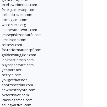
exellewebmedia.com
free-gamestop.com
sinbadtravels.com
ukmagzine.com
wareztech.org
usabestnetwork.com
jessepinkmanoutfit.com
umailsend.com
retarys.com
fasterformationcpf.com
goldensnuggles.com
lookbattlemap.com
buyrdpservice.com
yesport.net
tostylo.com
yougetthat.net
sportsnetclub.com
newbestcrypto.com
oxfordsave.com
iclassicgames.com
saung-artikel.com