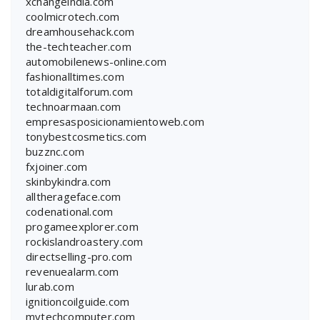
xchangeindia.com
coolmicrotech.com
dreamhousehack.com
the-techteacher.com
automobilenews-online.com
fashionalltimes.com
totaldigitalforum.com
technoarmaan.com
empresasposicionamientoweb.com
tonybestcosmetics.com
buzznc.com
fxjoiner.com
skinbykindra.com
alltherageface.com
codenational.com
progameexplorer.com
rockislandroastery.com
directselling-pro.com
revenuealarm.com
lurab.com
ignitioncoilguide.com
mytechcomputer.com