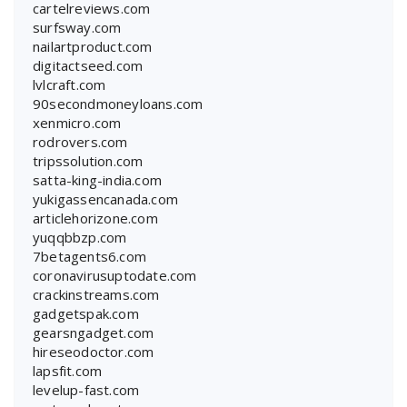
cartelreviews.com
surfsway.com
nailartproduct.com
digitactseed.com
lvlcraft.com
90secondmoneyloans.com
xenmicro.com
rodrovers.com
tripssolution.com
satta-king-india.com
yukigassencanada.com
articlehorizone.com
yuqqbbzp.com
7betagents6.com
coronavirusuptodate.com
crackinstreams.com
gadgetspak.com
gearsngadget.com
hireseodoctor.com
lapsfit.com
levelup-fast.com