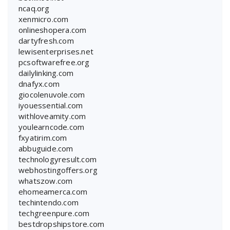
ncaq.org
xenmicro.com
onlineshopera.com
dartyfresh.com
lewisenterprises.net
pcsoftwarefree.org
dailylinking.com
dnafyx.com
giocolenuvole.com
iyouessential.com
withloveamity.com
youlearncode.com
fxyatirim.com
abbuguide.com
technologyresult.com
webhostingoffers.org
whatszow.com
ehomeamerca.com
techintendo.com
techgreenpure.com
bestdropshipstore.com