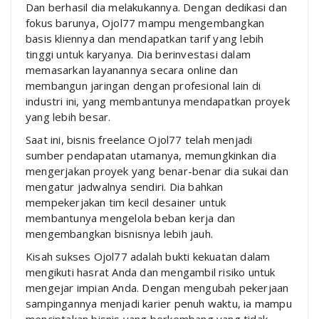
Dan berhasil dia melakukannya. Dengan dedikasi dan
fokus barunya, Ojol77 mampu mengembangkan
basis kliennya dan mendapatkan tarif yang lebih
tinggi untuk karyanya. Dia berinvestasi dalam
memasarkan layanannya secara online dan
membangun jaringan dengan profesional lain di
industri ini, yang membantunya mendapatkan proyek
yang lebih besar.
Saat ini, bisnis freelance Ojol77 telah menjadi
sumber pendapatan utamanya, memungkinkan dia
mengerjakan proyek yang benar-benar dia sukai dan
mengatur jadwalnya sendiri. Dia bahkan
mempekerjakan tim kecil desainer untuk
membantunya mengelola beban kerja dan
mengembangkan bisnisnya lebih jauh.
Kisah sukses Ojol77 adalah bukti kekuatan dalam
mengikuti hasrat Anda dan mengambil risiko untuk
mengejar impian Anda. Dengan mengubah pekerjaan
sampingannya menjadi karier penuh waktu, ia mampu
menciptakan bisnis yang berkembang yang tidak