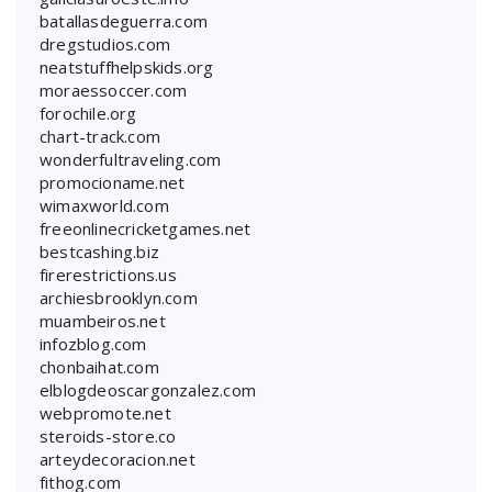
batallasdeguerra.com
dregstudios.com
neatstuffhelpskids.org
moraessoccer.com
forochile.org
chart-track.com
wonderfultraveling.com
promocioname.net
wimaxworld.com
freeonlinecricketgames.net
bestcashing.biz
firerestrictions.us
archiesbrooklyn.com
muambeiros.net
infozblog.com
chonbaihat.com
elblogdeoscargonzalez.com
webpromote.net
steroids-store.co
arteydecoracion.net
fithog.com