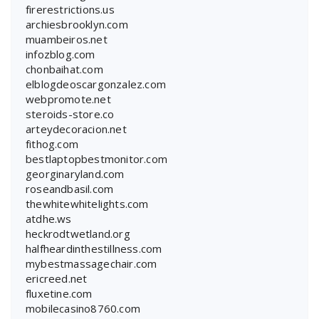
firerestrictions.us
archiesbrooklyn.com
muambeiros.net
infozblog.com
chonbaihat.com
elblogdeoscargonzalez.com
webpromote.net
steroids-store.co
arteydecoracion.net
fithog.com
bestlaptopbestmonitor.com
georginaryland.com
roseandbasil.com
thewhitewhitelights.com
atdhe.ws
heckrodtwetland.org
halfheardinthestillness.com
mybestmassagechair.com
ericreed.net
fluxetine.com
mobilecasino8760.com