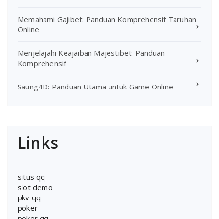
Memahami Gajibet: Panduan Komprehensif Taruhan
Online
Menjelajahi Keajaiban Majestibet: Panduan
Komprehensif
Saung4D: Panduan Utama untuk Game Online
Links
situs qq
slot demo
pkv qq
poker
poker qq