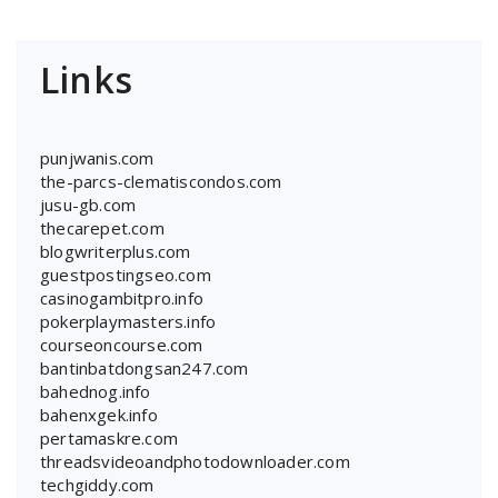
Links
punjwanis.com
the-parcs-clematiscondos.com
jusu-gb.com
thecarepet.com
blogwriterplus.com
guestpostingseo.com
casinogambitpro.info
pokerplaymasters.info
courseoncourse.com
bantinbatdongsan247.com
bahednog.info
bahenxgek.info
pertamaskre.com
threadsvideoandphotodownloader.com
techgiddy.com