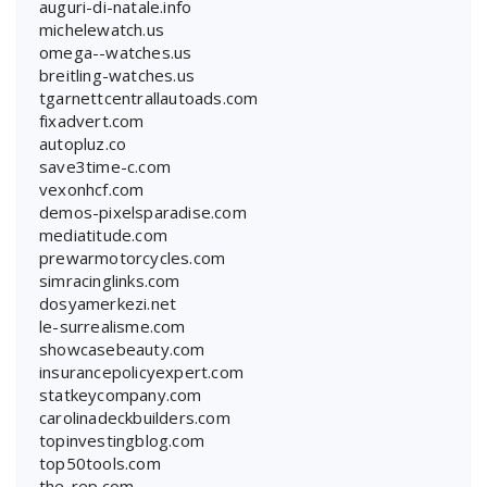
auguri-di-natale.info
michelewatch.us
omega--watches.us
breitling-watches.us
tgarnettcentrallautoads.com
fixadvert.com
autopluz.co
save3time-c.com
vexonhcf.com
demos-pixelsparadise.com
mediatitude.com
prewarmotorcycles.com
simracinglinks.com
dosyamerkezi.net
le-surrealisme.com
showcasebeauty.com
insurancepolicyexpert.com
statkeycompany.com
carolinadeckbuilders.com
topinvestingblog.com
top50tools.com
the-rep.com