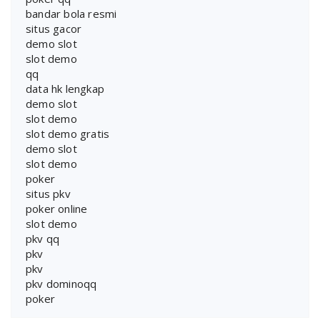
bandar bola resmi
situs gacor
demo slot
slot demo
qq
data hk lengkap
demo slot
slot demo
slot demo gratis
demo slot
slot demo
poker
situs pkv
poker online
slot demo
pkv qq
pkv
pkv
pkv dominoqq
poker