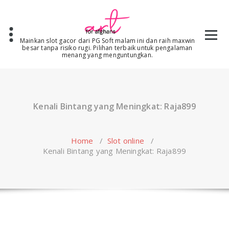
Skip
to
content
Mainkan slot gacor dari PG Soft malam ini dan raih maxwin
besar tanpa risiko rugi. Pilihan terbaik untuk pengalaman
menang yang menguntungkan.
Kenali Bintang yang Meningkat: Raja899
Home
/
Slot online
/
Kenali Bintang yang Meningkat: Raja899