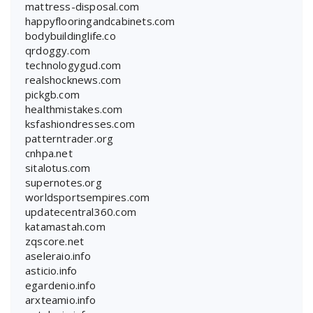
mattress-disposal.com
happyflooringandcabinets.com
bodybuildinglife.co
qrdoggy.com
technologygud.com
realshocknews.com
pickgb.com
healthmistakes.com
ksfashiondresses.com
patterntrader.org
cnhpa.net
sitalotus.com
supernotes.org
worldsportsempires.com
updatecentral360.com
katamastah.com
zqscore.net
aseleraio.info
asticio.info
egardenio.info
arxteamio.info