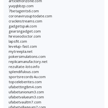
articlehorizone.com
yuqqbbzp.com
7betagents6.com
coronavirusuptodate.com
crackinstreams.com
gadgetspak.com
gearsngadget.com
hireseodoctor.com
lapsfit.com
levelup-fast.com
mytreepla.net
pokersimulations.com
replicamanufactory.net
rezultate-loto.info
splendifulous.com
sportsrecords4u.com
topceleberites.com
ufabetting8m4.com
ufabetunionum3.com
ufabetvalueum3.com
ufabetvaultm7.com
ufabetvillageum7.com