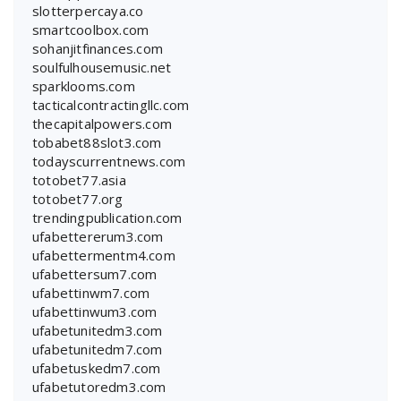
slotterpercaya.co
smartcoolbox.com
sohanjitfinances.com
soulfulhousemusic.net
sparklooms.com
tacticalcontractingllc.com
thecapitalpowers.com
tobabet88slot3.com
todayscurrentnews.com
totobet77.asia
totobet77.org
trendingpublication.com
ufabettererum3.com
ufabettermentm4.com
ufabettersum7.com
ufabettinwm7.com
ufabettinwum3.com
ufabetunitedm3.com
ufabetunitedm7.com
ufabetuskedm7.com
ufabetutoredm3.com