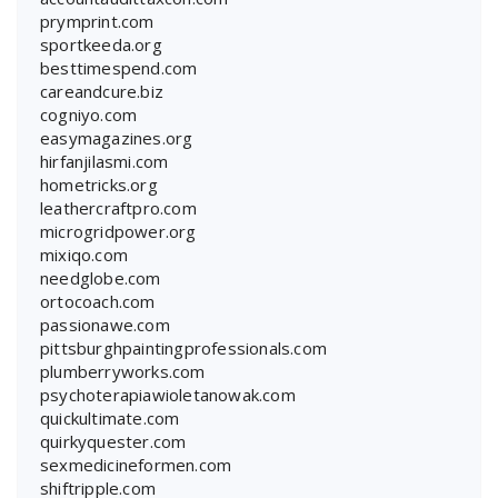
prymprint.com
sportkeeda.org
besttimespend.com
careandcure.biz
cogniyo.com
easymagazines.org
hirfanjilasmi.com
hometricks.org
leathercraftpro.com
microgridpower.org
mixiqo.com
needglobe.com
ortocoach.com
passionawe.com
pittsburghpaintingprofessionals.com
plumberryworks.com
psychoterapiawioletanowak.com
quickultimate.com
quirkyquester.com
sexmedicineformen.com
shiftripple.com