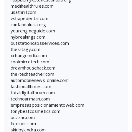
medihealthrules.com
usathrill.com
vshapedental.com
canfandalucia.org
yourengineguide.com
nybreakings.com
outstationcabsservices.com
thekrtagy.com
xchangeindia.com
coolmicrotech.com
dreamhousehack.com
the-techteacher.com
automobilenews-online.com
fashionalltimes.com
totaldigitalforum.com
technoarmaan.com
empresasposicionamientoweb.com
tonybestcosmetics.com
buzznc.com
fxjoiner.com
skinbykindra.com