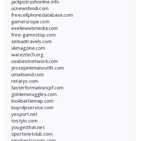
jackpotrushonline.info
ucnewshindi.com
freecellphonedatabase.com
gamersrope.com
exellewebmedia.com
free-gamestop.com
sinbadtravels.com
ukmagzine.com
wareztech.org
usabestnetwork.com
jessepinkmanoutfit.com
umailsend.com
retarys.com
fasterformationcpf.com
goldensnuggles.com
lookbattlemap.com
buyrdpservice.com
yesport.net
tostylo.com
yougetthat.net
sportsnetclub.com
newbestcrypto.com