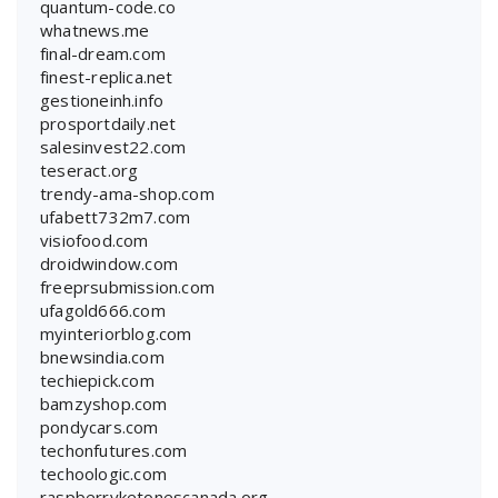
quantum-code.co
whatnews.me
final-dream.com
finest-replica.net
gestioneinh.info
prosportdaily.net
salesinvest22.com
teseract.org
trendy-ama-shop.com
ufabett732m7.com
visiofood.com
droidwindow.com
freeprsubmission.com
ufagold666.com
myinteriorblog.com
bnewsindia.com
techiepick.com
bamzyshop.com
pondycars.com
techonfutures.com
techoologic.com
raspberryketonescanada.org