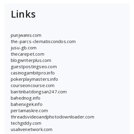
Links
punjwanis.com
the-parcs-clematiscondos.com
jusu-gb.com
thecarepet.com
blogwriterplus.com
guestpostingseo.com
casinogambitpro.info
pokerplaymasters.info
courseoncourse.com
bantinbatdongsan247.com
bahednog.info
bahenxgek.info
pertamaskre.com
threadsvideoandphotodownloader.com
techgiddy.com
usalivenetwork.com