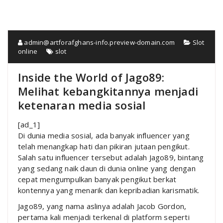
admin@artforafghans-info.preview-domain.com
Slot
online
slot
Inside the World of Jago89:
Melihat kebangkitannya menjadi
ketenaran media sosial
[ad_1]
Di dunia media sosial, ada banyak influencer yang
telah menangkap hati dan pikiran jutaan pengikut.
Salah satu influencer tersebut adalah Jago89, bintang
yang sedang naik daun di dunia online yang dengan
cepat mengumpulkan banyak pengikut berkat
kontennya yang menarik dan kepribadian karismatik.
Jago89, yang nama aslinya adalah Jacob Gordon,
pertama kali menjadi terkenal di platform seperti