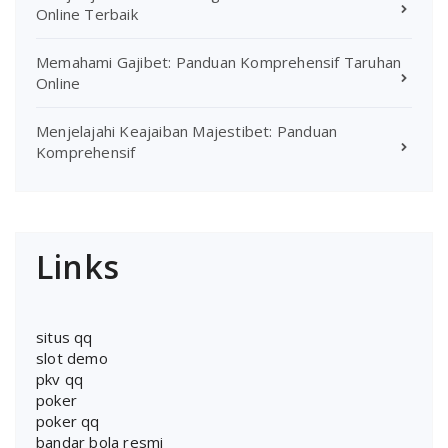
Online Terbaik
Memahami Gajibet: Panduan Komprehensif Taruhan
Online
Menjelajahi Keajaiban Majestibet: Panduan
Komprehensif
Links
situs qq
slot demo
pkv qq
poker
poker qq
bandar bola resmi