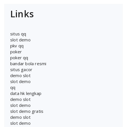
Links
situs qq
slot demo
pkv qq
poker
poker qq
bandar bola resmi
situs gacor
demo slot
slot demo
qq
data hk lengkap
demo slot
slot demo
slot demo gratis
demo slot
slot demo