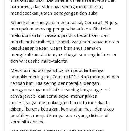
humornya, dan videonya sering menjadi viral,
mendapatkan jutaan penayangan dan suka.
Selain kehadirannya di media sosial, Cemara123 juga
merupakan seorang pengusaha sukses. Dia telah
meluncurkan lini pakaian, produk kecantikan, dan
merchandise miliknya sendiri, yang semuanya meraih
kesuksesan besar. Usaha bisnisnya semakin
mengukuhkan statusnya sebagai seorang influencer
dan wirausaha multi-talenta.
Meskipun jadwalnya sibuk dan popularitasnya
semakin meningkat, Cemara123 tetap membumi dan
rendah hati. Dia sering berinteraksi dengan
penggemarnya melalui streaming langsung, sesi
tanya jawab, dan temu sapa, menunjukkan
apresiasinya atas dukungan dan cinta mereka. Ia
dikenal karena kebaikan, kemurahan hati, dan sikap
positifnya, menjadikannya sosok yang dicintai di
komunitas online.
Kesimpulannya, Cemara123 adalah salah satu