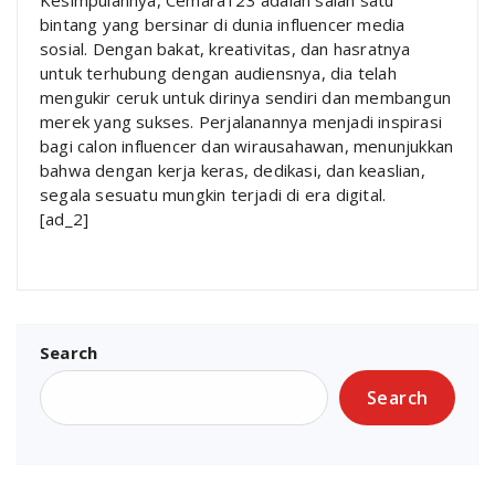
bintang yang bersinar di dunia influencer media
sosial. Dengan bakat, kreativitas, dan hasratnya
untuk terhubung dengan audiensnya, dia telah
mengukir ceruk untuk dirinya sendiri dan membangun
merek yang sukses. Perjalanannya menjadi inspirasi
bagi calon influencer dan wirausahawan, menunjukkan
bahwa dengan kerja keras, dedikasi, dan keaslian,
segala sesuatu mungkin terjadi di era digital.
[ad_2]
Search
Search