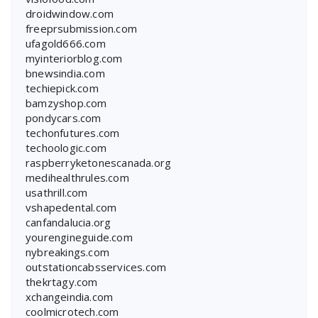
droidwindow.com
freeprsubmission.com
ufagold666.com
myinteriorblog.com
bnewsindia.com
techiepick.com
bamzyshop.com
pondycars.com
techonfutures.com
techoologic.com
raspberryketonescanada.org
medihealthrules.com
usathrill.com
vshapedental.com
canfandalucia.org
yourengineguide.com
nybreakings.com
outstationcabsservices.com
thekrtagy.com
xchangeindia.com
coolmicrotech.com