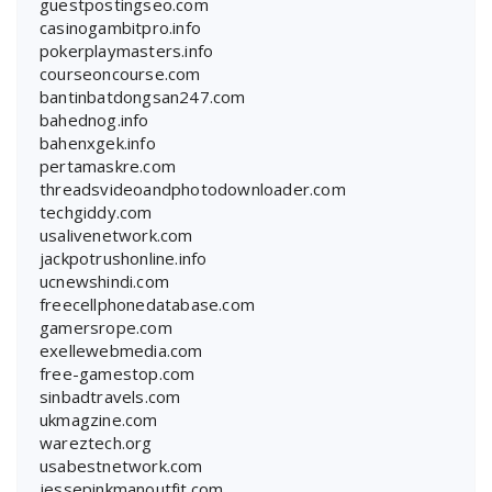
guestpostingseo.com
casinogambitpro.info
pokerplaymasters.info
courseoncourse.com
bantinbatdongsan247.com
bahednog.info
bahenxgek.info
pertamaskre.com
threadsvideoandphotodownloader.com
techgiddy.com
usalivenetwork.com
jackpotrushonline.info
ucnewshindi.com
freecellphonedatabase.com
gamersrope.com
exellewebmedia.com
free-gamestop.com
sinbadtravels.com
ukmagzine.com
wareztech.org
usabestnetwork.com
jessepinkmanoutfit.com