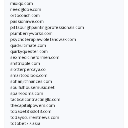
mixiqo.com
needglobe.com
ortocoach.com
passionawe.com
pittsburghpaintingprofessionals.com
plumberryworks.com
psychoterapiawioletanowak.com
quickultimate.com
quirkyquester.com
sexmedicineformen.com
shiftripple.com
slotterpercaya.co
smartcoolbox.com
sohanjitfinances.com
soulfulhousemusic.net
sparklooms.com
tacticalcontractingllc.com
thecapitalpowers.com
tobabet88slot3.com
todayscurrentnews.com
totobet77.asia