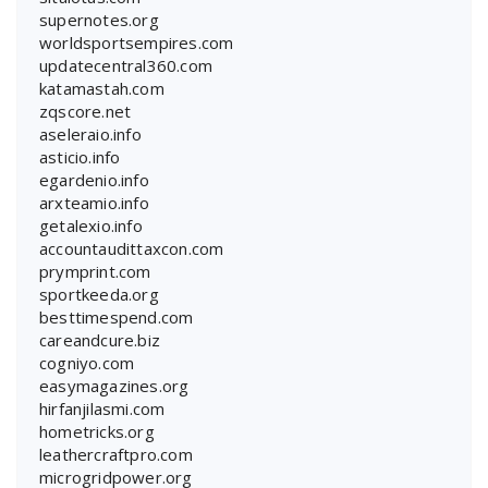
supernotes.org
worldsportsempires.com
updatecentral360.com
katamastah.com
zqscore.net
aseleraio.info
asticio.info
egardenio.info
arxteamio.info
getalexio.info
accountaudittaxcon.com
prymprint.com
sportkeeda.org
besttimespend.com
careandcure.biz
cogniyo.com
easymagazines.org
hirfanjilasmi.com
hometricks.org
leathercraftpro.com
microgridpower.org