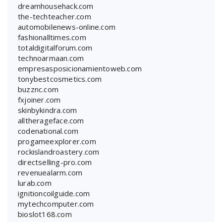
dreamhousehack.com
the-techteacher.com
automobilenews-online.com
fashionalltimes.com
totaldigitalforum.com
technoarmaan.com
empresasposicionamientoweb.com
tonybestcosmetics.com
buzznc.com
fxjoiner.com
skinbykindra.com
alltherageface.com
codenational.com
progameexplorer.com
rockislandroastery.com
directselling-pro.com
revenuealarm.com
lurab.com
ignitioncoilguide.com
mytechcomputer.com
bioslot168.com