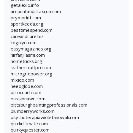
getalexio.info
accountaudittaxcon.com
prymprint.com
sportkeeda.org
besttimespend.com
careandcure.biz
cogniyo.com
easymagazines.org
hirfanjilasmi.com
hometricks.org
leathercraftpro.com
microgridpower.org
mixiqo.com
needglobe.com
ortocoach.com
passionawe.com
pittsburghpaintingprofessionals.com
plumberryworks.com
psychoterapiawioletanowak.com
quickultimate.com
quirkyquester.com