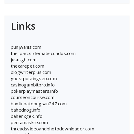
Links
punjwanis.com
the-parcs-clematiscondos.com
jusu-gb.com
thecarepet.com
blogwriterplus.com
guestpostingseo.com
casinogambitpro.info
pokerplaymasters.info
courseoncourse.com
bantinbatdongsan247.com
bahednog.info
bahenxgek.info
pertamaskre.com
threadsvideoandphotodownloader.com