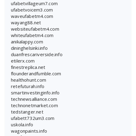
ufabetvillageum7.com
ufabetvoicem3.com
waveufabetm4.com
wayang88.net
websiteufabetm4.com
whiteufabetm4.com
anikalappy.com
dininghelsinki.info
duanfrescariverside.info
etilerx.com
finestreplica.net
flounderandfumble.com
healthohunt.com
retefuturah.info
smartinvestinginfo.info
technewsalliance.com
technonetmarket.com
tedstanger.net
ufabett732um3.com
uskola.info
wagonpaints.info