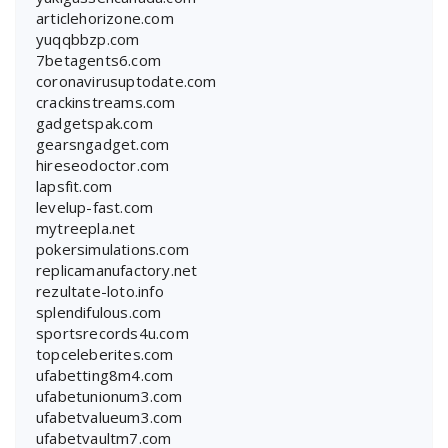
articlehorizone.com
yuqqbbzp.com
7betagents6.com
coronavirusuptodate.com
crackinstreams.com
gadgetspak.com
gearsngadget.com
hireseodoctor.com
lapsfit.com
levelup-fast.com
mytreepla.net
pokersimulations.com
replicamanufactory.net
rezultate-loto.info
splendifulous.com
sportsrecords4u.com
topceleberites.com
ufabetting8m4.com
ufabetunionum3.com
ufabetvalueum3.com
ufabetvaultm7.com