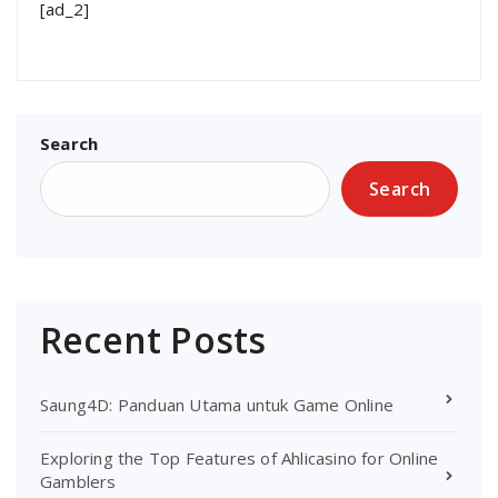
[ad_2]
Search
Search
Recent Posts
Saung4D: Panduan Utama untuk Game Online
Exploring the Top Features of Ahlicasino for Online
Gamblers