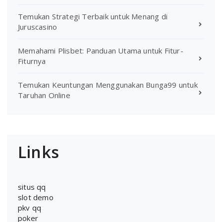
Temukan Strategi Terbaik untuk Menang di
Juruscasino
Memahami Plisbet: Panduan Utama untuk Fitur-
Fiturnya
Temukan Keuntungan Menggunakan Bunga99 untuk
Taruhan Online
Links
situs qq
slot demo
pkv qq
poker