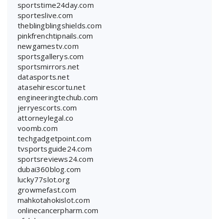
sportstime24day.com
sporteslive.com
theblingblingshields.com
pinkfrenchtipnails.com
newgamestv.com
sportsgallerys.com
sportsmirrors.net
datasports.net
atasehirescortu.net
engineeringtechub.com
jerryescorts.com
attorneylegal.co
voomb.com
techgadgetpoint.com
tvsportsguide24.com
sportsreviews24.com
dubai360blog.com
lucky77slot.org
growmefast.com
mahkotahokislot.com
onlinecancerpharm.com