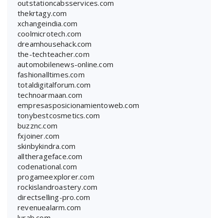
outstationcabsservices.com
thekrtagy.com
xchangeindia.com
coolmicrotech.com
dreamhousehack.com
the-techteacher.com
automobilenews-online.com
fashionalltimes.com
totaldigitalforum.com
technoarmaan.com
empresasposicionamientoweb.com
tonybestcosmetics.com
buzznc.com
fxjoiner.com
skinbykindra.com
alltherageface.com
codenational.com
progameexplorer.com
rockislandroastery.com
directselling-pro.com
revenuealarm.com
lurab.com