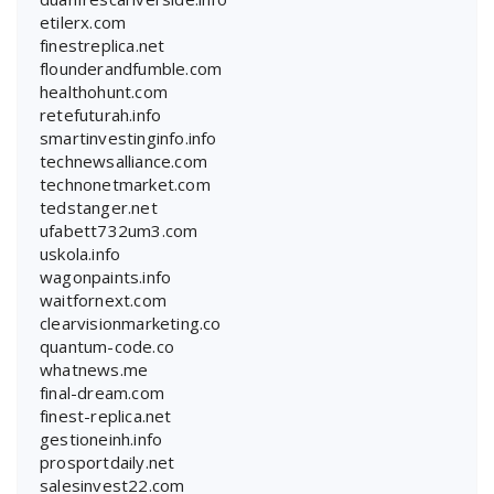
etilerx.com
finestreplica.net
flounderandfumble.com
healthohunt.com
retefuturah.info
smartinvestinginfo.info
technewsalliance.com
technonetmarket.com
tedstanger.net
ufabett732um3.com
uskola.info
wagonpaints.info
waitfornext.com
clearvisionmarketing.co
quantum-code.co
whatnews.me
final-dream.com
finest-replica.net
gestioneinh.info
prosportdaily.net
salesinvest22.com