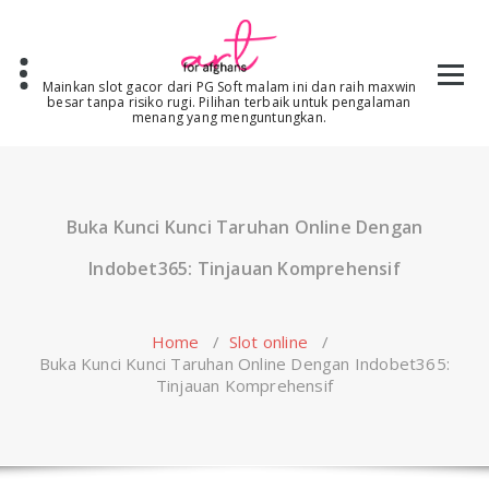
Skip
to
content
Mainkan slot gacor dari PG Soft malam ini dan raih maxwin
besar tanpa risiko rugi. Pilihan terbaik untuk pengalaman
menang yang menguntungkan.
Buka Kunci Kunci Taruhan Online Dengan
Indobet365: Tinjauan Komprehensif
Home
/
Slot online
/
Buka Kunci Kunci Taruhan Online Dengan Indobet365:
Tinjauan Komprehensif