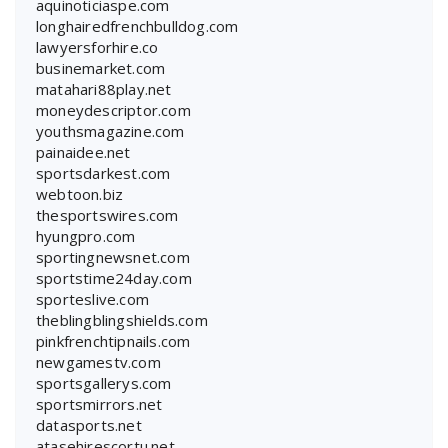
aquinoticiaspe.com
longhairedfrenchbulldog.com
lawyersforhire.co
businemarket.com
matahari88play.net
moneydescriptor.com
youthsmagazine.com
painaidee.net
sportsdarkest.com
webtoon.biz
thesportswires.com
hyungpro.com
sportingnewsnet.com
sportstime24day.com
sporteslive.com
theblingblingshields.com
pinkfrenchtipnails.com
newgamestv.com
sportsgallerys.com
sportsmirrors.net
datasports.net
atasehirescortu.net