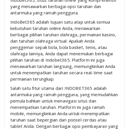
yang menawarkan berbagai opsi taruhan dan
antarmuka yang ramah pengguna.
IndoBet365 adalah tujuan satu atap untuk semua
kebutuhan taruhan online Anda, menawarkan
berbagai pilihan taruhan olahraga, permainan kasino,
dan taruhan olahraga virtual. Apakah Anda
penggemar sepak bola, bola basket, tenis, atau
olahraga lainnya, Anda dapat menemukan berbagai
pilihan taruhan di Indobet365. Platform ini juga
menawarkan taruhan langsung, memungkinkan Anda
untuk menempatkan taruhan secara real-time saat
permainan terungkap.
Salah satu fitur utama dari INDOBET365 adalah
antarmuka yang ramah pengguna, yang memudahkan
pemula bahkan untuk menavigasi situs dan
menempatkan taruhan. Platform ini juga ramah
mobile, memungkinkan Anda untuk menempatkan
taruhan saat bepergian dari ponsel cerdas atau
tablet Anda. Dengan berbagai opsi pembayaran yang