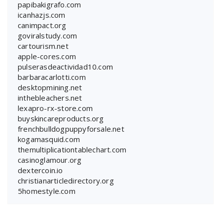
papibakigrafo.com
icanhazjs.com
canimpact.org
goviralstudy.com
cartourism.net
apple-cores.com
pulserasdeactividad10.com
barbaracarlotti.com
desktopmining.net
inthebleachers.net
lexapro-rx-store.com
buyskincareproducts.org
frenchbulldogpuppyforsale.net
kogamasquid.com
themultiplicationtablechart.com
casinoglamour.org
dextercoin.io
christianarticledirectory.org
5homestyle.com