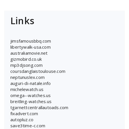
Links
jimsfamousbbq.com
libertywalk-usa.com
australiamovie.net
gizmobird.co.uk
mp3djsong.com
coursdanglaistoulouse.com
neptunuslex.com
auguri-di-natale.info
michelewatch.us
omega--watches.us
breitling-watches.us
tgarnettcentrallautoads.com
fixadvert.com
autopluz.co
save3time-c.com