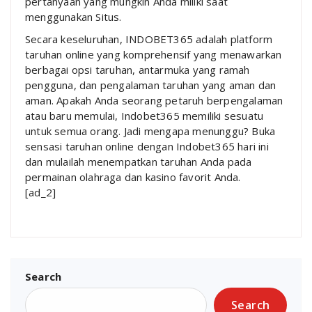
pertanyaan yang mungkin Anda miliki saat
menggunakan Situs.
Secara keseluruhan, INDOBET365 adalah platform
taruhan online yang komprehensif yang menawarkan
berbagai opsi taruhan, antarmuka yang ramah
pengguna, dan pengalaman taruhan yang aman dan
aman. Apakah Anda seorang petaruh berpengalaman
atau baru memulai, Indobet365 memiliki sesuatu
untuk semua orang. Jadi mengapa menunggu? Buka
sensasi taruhan online dengan Indobet365 hari ini
dan mulailah menempatkan taruhan Anda pada
permainan olahraga dan kasino favorit Anda.
[ad_2]
Search
Search