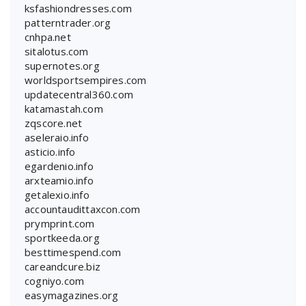
ksfashiondresses.com
patterntrader.org
cnhpa.net
sitalotus.com
supernotes.org
worldsportsempires.com
updatecentral360.com
katamastah.com
zqscore.net
aseleraio.info
asticio.info
egardenio.info
arxteamio.info
getalexio.info
accountaudittaxcon.com
prymprint.com
sportkeeda.org
besttimespend.com
careandcure.biz
cogniyo.com
easymagazines.org