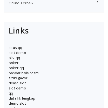
Online Terbaik
Links
situs qq
slot demo
pkv qq
poker
poker qq
bandar bola resmi
situs gacor
demo slot
slot demo
qq
data hk lengkap
demo slot