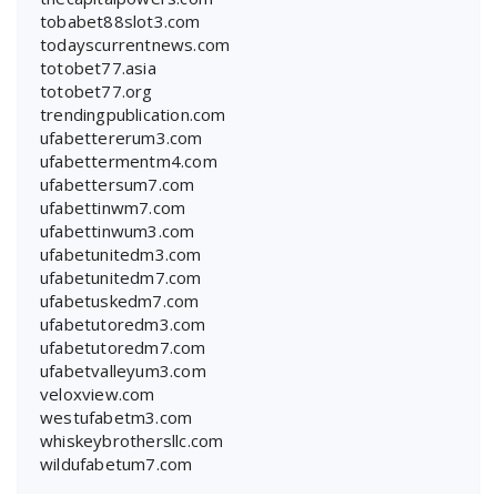
tobabet88slot3.com
todayscurrentnews.com
totobet77.asia
totobet77.org
trendingpublication.com
ufabettererum3.com
ufabettermentm4.com
ufabettersum7.com
ufabettinwm7.com
ufabettinwum3.com
ufabetunitedm3.com
ufabetunitedm7.com
ufabetuskedm7.com
ufabetutoredm3.com
ufabetutoredm7.com
ufabetvalleyum3.com
veloxview.com
westufabetm3.com
whiskeybrothersllc.com
wildufabetum7.com