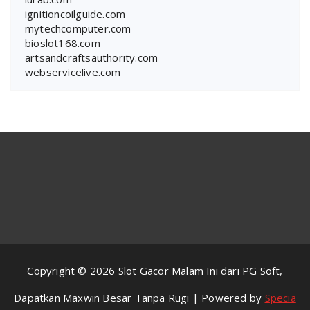
ignitioncoilguide.com
mytechcomputer.com
bioslot168.com
artsandcraftsauthority.com
webservicelive.com
Copyright © 2026 Slot Gacor Malam Ini dari PG Soft,
Dapatkan Maxwin Besar Tanpa Rugi | Powered by
Specia