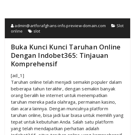
admin@artforafghans-info.preview-domain.com
Slot
online
slot
Buka Kunci Kunci Taruhan Online
Dengan Indobet365: Tinjauan
Komprehensif
[ad_1]
Taruhan online telah menjadi semakin populer dalam
beberapa tahun terakhir, dengan semakin banyak
orang beralih ke internet untuk menempatkan
taruhan mereka pada olahraga, permainan kasino,
dan acara lainnya. Dengan munculnya platform
taruhan online, bisa jadi luar biasa untuk memilih yang
tepat untuk kebutuhan Anda. Salah satu platform
yang telah mendapatkan perhatian adalah
Indobet365, situs taruhan online yang komprehensif