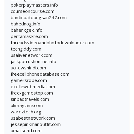
pokerplaymasters.info
courseoncourse.com
bantinbatdongsan247.com
bahednog.info
bahenxgek.info
pertamaskre.com
threadsvideoandphotodownloader.com
techgiddy.com
usalivenetwork.com
jackpotrushonline.info
ucnewshindi.com
freecellphonedatabase.com
gamersrope.com
exellewebmedia.com
free-gamestop.com
sinbadtravels.com
ukmagzine.com
wareztech.org
usabestnetwork.com
jessepinkmanoutfit.com
umailsend.com