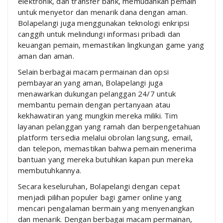
elektronik, dan transfer bank, memudahkan pemain
untuk menyetor dan menarik dana dengan aman.
Bolapelangi juga menggunakan teknologi enkripsi
canggih untuk melindungi informasi pribadi dan
keuangan pemain, memastikan lingkungan game yang
aman dan aman.
Selain berbagai macam permainan dan opsi
pembayaran yang aman, Bolapelangi juga
menawarkan dukungan pelanggan 24/7 untuk
membantu pemain dengan pertanyaan atau
kekhawatiran yang mungkin mereka miliki. Tim
layanan pelanggan yang ramah dan berpengetahuan
platform tersedia melalui obrolan langsung, email,
dan telepon, memastikan bahwa pemain menerima
bantuan yang mereka butuhkan kapan pun mereka
membutuhkannya.
Secara keseluruhan, Bolapelangi dengan cepat
menjadi pilihan populer bagi gamer online yang
mencari pengalaman bermain yang menyenangkan
dan menarik. Dengan berbagai macam permainan,