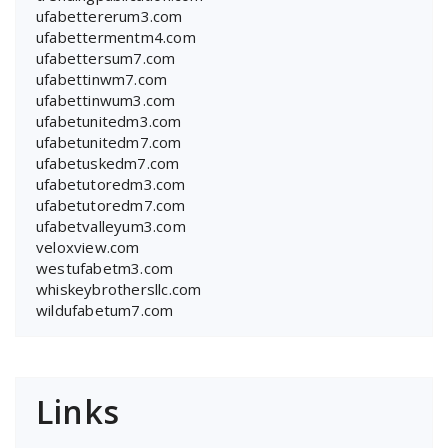
ufabettererum3.com
ufabettermentm4.com
ufabettersum7.com
ufabettinwm7.com
ufabettinwum3.com
ufabetunitedm3.com
ufabetunitedm7.com
ufabetuskedm7.com
ufabetutoredm3.com
ufabetutoredm7.com
ufabetvalleyum3.com
veloxview.com
westufabetm3.com
whiskeybrothersllc.com
wildufabetum7.com
Links