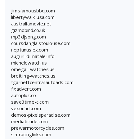
jimsfamousbbq.com
libertywalk-usa.com
australiamovie.net
gizmobird.co.uk
mp3djsong.com
coursdanglaistoulouse.com
neptunuslex.com
auguri-di-natale.info
michelewatch.us
omega--watches.us
breitling-watches.us
tgarnettcentrallautoads.com
fixadvert.com
autopluz.co
save3time-c.com
vexonhcf.com
demos-pixelsparadise.com
mediatitude.com
prewarmotorcycles.com
simracinglinks.com