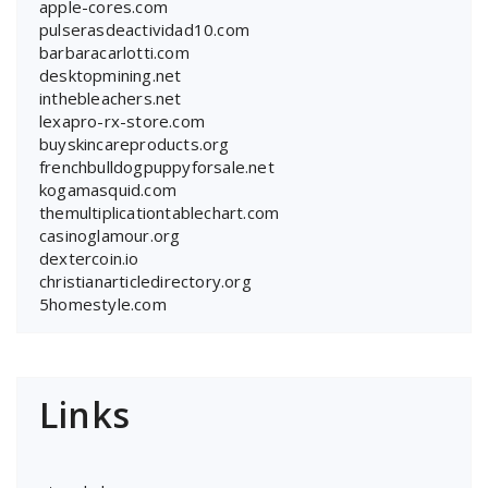
apple-cores.com
pulserasdeactividad10.com
barbaracarlotti.com
desktopmining.net
inthebleachers.net
lexapro-rx-store.com
buyskincareproducts.org
frenchbulldogpuppyforsale.net
kogamasquid.com
themultiplicationtablechart.com
casinoglamour.org
dextercoin.io
christianarticledirectory.org
5homestyle.com
Links