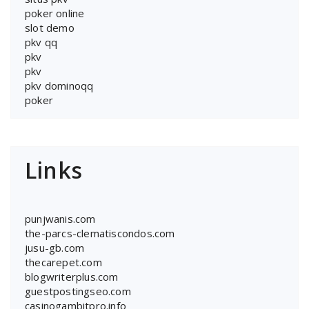
poker online
slot demo
pkv qq
pkv
pkv
pkv dominoqq
poker
Links
punjwanis.com
the-parcs-clematiscondos.com
jusu-gb.com
thecarepet.com
blogwriterplus.com
guestpostingseo.com
casinogambitpro.info