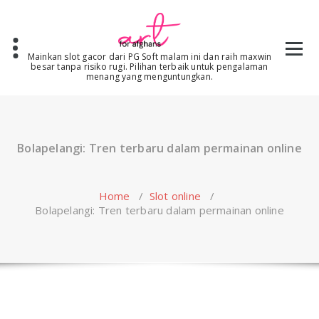
Skip
to
content
Mainkan slot gacor dari PG Soft malam ini dan raih maxwin
besar tanpa risiko rugi. Pilihan terbaik untuk pengalaman
menang yang menguntungkan.
Bolapelangi: Tren terbaru dalam permainan online
Home
/
Slot online
/
Bolapelangi: Tren terbaru dalam permainan online