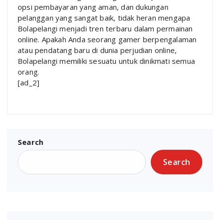
opsi pembayaran yang aman, dan dukungan
pelanggan yang sangat baik, tidak heran mengapa
Bolapelangi menjadi tren terbaru dalam permainan
online. Apakah Anda seorang gamer berpengalaman
atau pendatang baru di dunia perjudian online,
Bolapelangi memiliki sesuatu untuk dinikmati semua
orang.
[ad_2]
Search
Search