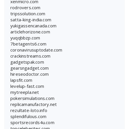
xenmicro.com
rodrovers.com
tripssolution.com
satta-king-india.com
yukigassencanada.com
articlehorizone.com
yuqqbbzp.com
7betagents6.com
coronavirusuptodate.com
crackinstreams.com
gadgetspak.com
gearsngadget.com
hireseodoctor.com
lapsfit.com
levelup-fast.com
mytreepla.net
pokersimulations.com
replicamanufactory.net
rezultate-loto.info
splendifulous.com
sportsrecords4u.com
topceleberites.com