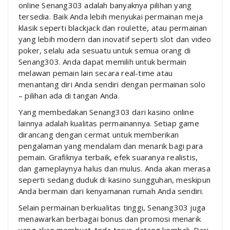
online Senang303 adalah banyaknya pilihan yang
tersedia. Baik Anda lebih menyukai permainan meja
klasik seperti blackjack dan roulette, atau permainan
yang lebih modern dan inovatif seperti slot dan video
poker, selalu ada sesuatu untuk semua orang di
Senang303. Anda dapat memilih untuk bermain
melawan pemain lain secara real-time atau
menantang diri Anda sendiri dengan permainan solo
– pilihan ada di tangan Anda.
Yang membedakan Senang303 dari kasino online
lainnya adalah kualitas permainannya. Setiap game
dirancang dengan cermat untuk memberikan
pengalaman yang mendalam dan menarik bagi para
pemain. Grafiknya terbaik, efek suaranya realistis,
dan gameplaynya halus dan mulus. Anda akan merasa
seperti sedang duduk di kasino sungguhan, meskipun
Anda bermain dari kenyamanan rumah Anda sendiri.
Selain permainan berkualitas tinggi, Senang303 juga
menawarkan berbagai bonus dan promosi menarik
yang akan membuat Anda terus datang kembali. Dari