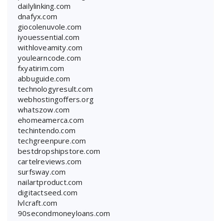
dailylinking.com
dnafyx.com
giocolenuvole.com
iyouessential.com
withloveamity.com
youlearncode.com
fxyatirim.com
abbuguide.com
technologyresult.com
webhostingoffers.org
whatszow.com
ehomeamerca.com
techintendo.com
techgreenpure.com
bestdropshipstore.com
cartelreviews.com
surfsway.com
nailartproduct.com
digitactseed.com
lvlcraft.com
90secondmoneyloans.com