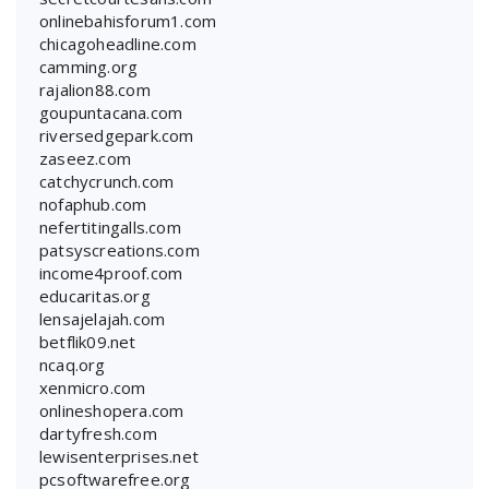
onlinebahisforum1.com
chicagoheadline.com
camming.org
rajalion88.com
goupuntacana.com
riversedgepark.com
zaseez.com
catchycrunch.com
nofaphub.com
nefertitingalls.com
patsyscreations.com
income4proof.com
educaritas.org
lensajelajah.com
betflik09.net
ncaq.org
xenmicro.com
onlineshopera.com
dartyfresh.com
lewisenterprises.net
pcsoftwarefree.org