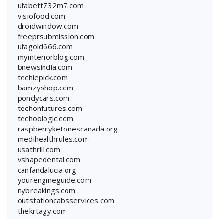
ufabett732m7.com
visiofood.com
droidwindow.com
freeprsubmission.com
ufagold666.com
myinteriorblog.com
bnewsindia.com
techiepick.com
bamzyshop.com
pondycars.com
techonfutures.com
techoologic.com
raspberryketonescanada.org
medihealthrules.com
usathrill.com
vshapedental.com
canfandalucia.org
yourengineguide.com
nybreakings.com
outstationcabsservices.com
thekrtagy.com