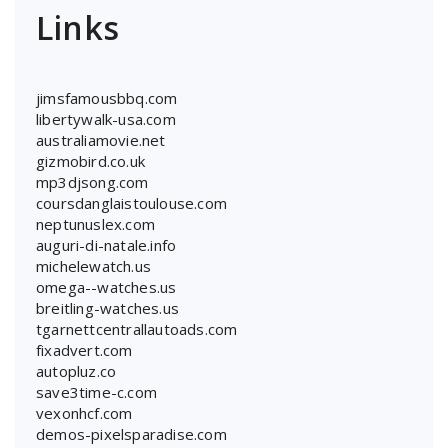
Links
jimsfamousbbq.com
libertywalk-usa.com
australiamovie.net
gizmobird.co.uk
mp3djsong.com
coursdanglaistoulouse.com
neptunuslex.com
auguri-di-natale.info
michelewatch.us
omega--watches.us
breitling-watches.us
tgarnettcentrallautoads.com
fixadvert.com
autopluz.co
save3time-c.com
vexonhcf.com
demos-pixelsparadise.com