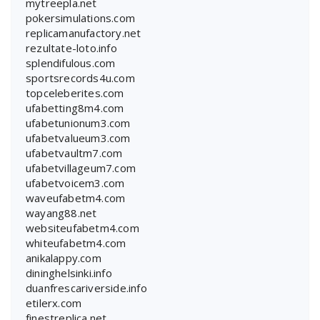
mytreepla.net
pokersimulations.com
replicamanufactory.net
rezultate-loto.info
splendifulous.com
sportsrecords4u.com
topceleberites.com
ufabetting8m4.com
ufabetunionum3.com
ufabetvalueum3.com
ufabetvaultm7.com
ufabetvillageum7.com
ufabetvoicem3.com
waveufabetm4.com
wayang88.net
websiteufabetm4.com
whiteufabetm4.com
anikalappy.com
dininghelsinki.info
duanfrescariverside.info
etilerx.com
finestreplica.net