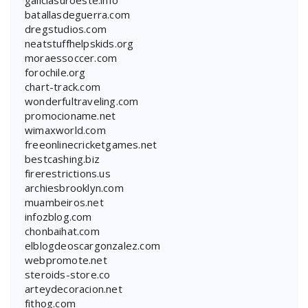
batallasdeguerra.com
dregstudios.com
neatstuffhelpskids.org
moraessoccer.com
forochile.org
chart-track.com
wonderfultraveling.com
promocioname.net
wimaxworld.com
freeonlinecricketgames.net
bestcashing.biz
firerestrictions.us
archiesbrooklyn.com
muambeiros.net
infozblog.com
chonbaihat.com
elblogdeoscargonzalez.com
webpromote.net
steroids-store.co
arteydecoracion.net
fithog.com