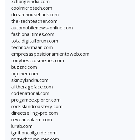
xchangeindia.com
coolmicrotech.com
dreamhousehack.com
the-techteacher.com
automobilenews-online.com
fashionalltimes.com
totaldigitalforum.com
technoarmaan.com
empresasposicionamientoweb.com
tonybestcosmetics.com
buzznc.com
fxjoiner.com
skinbykindra.com
alltherageface.com
codenational.com
progameexplorer.com
rockislandroastery.com
directselling-pro.com
revenuealarm.com
lurab.com
ignitioncoilguide.com
mytechcomputer.com