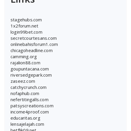
stagehubs.com
1x2forum.net
login99bet.com
secretcourtesans.com
onlinebahisforum1.com
chicagoheadline.com
camming.org
rajalion88.com
goupuntacana.com
riversedgepark.com
zaseez.com
catchycrunch.com
nofaphub.com
nefertitingalls.com
patsyscreations.com
income4proof.com
educaritas.org
lensajelajah.com
betflik09.net