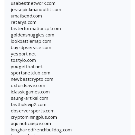
usabestnetwork.com
jessepinkmanoutfit.com
umailsend.com
retarys.com
fasterformationcpf.com
goldensnuggles.com
lookbattlemap.com
buyrdpservice.com
yesport.net
tostylo.com
yougetthat.net
sportsnetclub.com
newbestcrypto.com
oxfordsave.com
iclassicgames.com
saung-artikel.com
fasthokivip2.com
observersports.com
cryptominingplus.com
aquinoticiaspe.com
longhairedfrenchbulldog.com