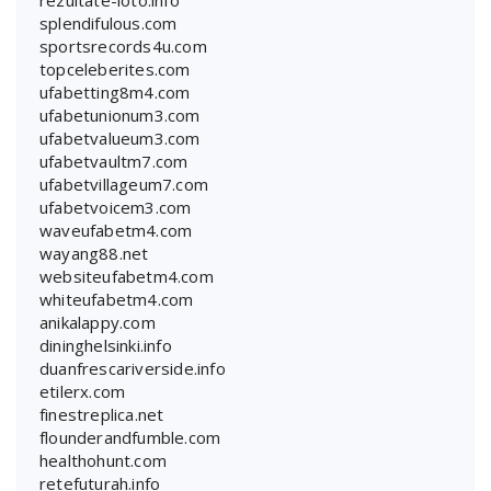
splendifulous.com
sportsrecords4u.com
topceleberites.com
ufabetting8m4.com
ufabetunionum3.com
ufabetvalueum3.com
ufabetvaultm7.com
ufabetvillageum7.com
ufabetvoicem3.com
waveufabetm4.com
wayang88.net
websiteufabetm4.com
whiteufabetm4.com
anikalappy.com
dininghelsinki.info
duanfrescariverside.info
etilerx.com
finestreplica.net
flounderandfumble.com
healthohunt.com
retefuturah.info