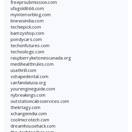
freeprsubmission.com
ufagold666.com
myinteriorblog.com
bnewsindia.com
techiepick.com
bamzyshop.com
pondycars.com
techonfutures.com
techoologic.com
raspberryketonescanada.org
medihealthrules.com
usathrill.com
vshapedental.com
canfandalucia.org
yourengineguide.com
nybreakings.com
outstationcabsservices.com
thekrtagy.com
xchangeindia.com
coolmicrotech.com
dreamhousehack.com
the-techteacher.com