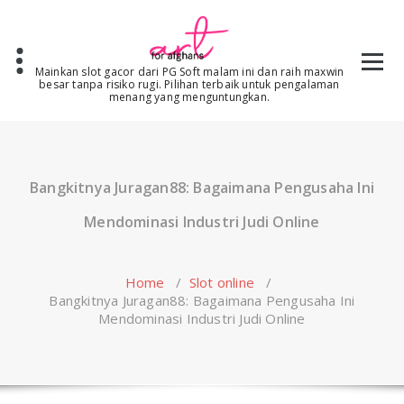
Skip
to
content
Mainkan slot gacor dari PG Soft malam ini dan raih maxwin
besar tanpa risiko rugi. Pilihan terbaik untuk pengalaman
menang yang menguntungkan.
Bangkitnya Juragan88: Bagaimana Pengusaha Ini
Mendominasi Industri Judi Online
Home
/
Slot online
/
Bangkitnya Juragan88: Bagaimana Pengusaha Ini
Mendominasi Industri Judi Online