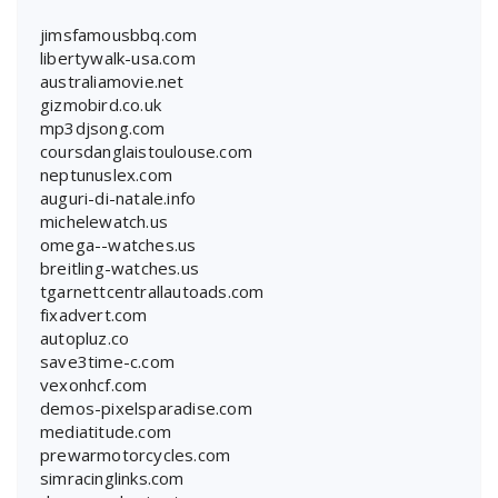
jimsfamousbbq.com
libertywalk-usa.com
australiamovie.net
gizmobird.co.uk
mp3djsong.com
coursdanglaistoulouse.com
neptunuslex.com
auguri-di-natale.info
michelewatch.us
omega--watches.us
breitling-watches.us
tgarnettcentrallautoads.com
fixadvert.com
autopluz.co
save3time-c.com
vexonhcf.com
demos-pixelsparadise.com
mediatitude.com
prewarmotorcycles.com
simracinglinks.com