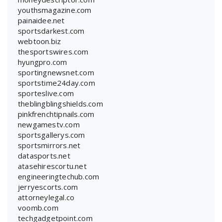
youthsmagazine.com
painaidee.net
sportsdarkest.com
webtoon.biz
thesportswires.com
hyungpro.com
sportingnewsnet.com
sportstime24day.com
sporteslive.com
theblingblingshields.com
pinkfrenchtipnails.com
newgamestv.com
sportsgallerys.com
sportsmirrors.net
datasports.net
atasehirescortu.net
engineeringtechub.com
jerryescorts.com
attorneylegal.co
voomb.com
techgadgetpoint.com