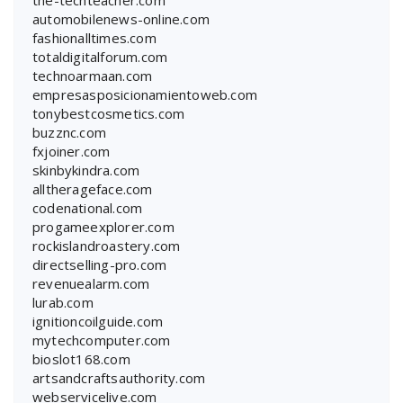
automobilenews-online.com
fashionalltimes.com
totaldigitalforum.com
technoarmaan.com
empresasposicionamientoweb.com
tonybestcosmetics.com
buzznc.com
fxjoiner.com
skinbykindra.com
alltherageface.com
codenational.com
progameexplorer.com
rockislandroastery.com
directselling-pro.com
revenuealarm.com
lurab.com
ignitioncoilguide.com
mytechcomputer.com
bioslot168.com
artsandcraftsauthority.com
webservicelive.com