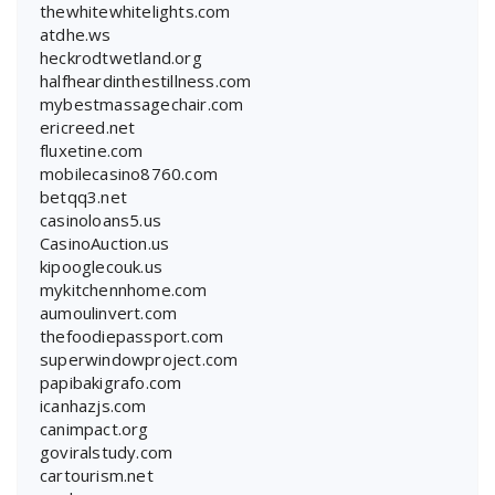
thewhitewhitelights.com
atdhe.ws
heckrodtwetland.org
halfheardinthestillness.com
mybestmassagechair.com
ericreed.net
fluxetine.com
mobilecasino8760.com
betqq3.net
casinoloans5.us
CasinoAuction.us
kipooglecouk.us
mykitchennhome.com
aumoulinvert.com
thefoodiepassport.com
superwindowproject.com
papibakigrafo.com
icanhazjs.com
canimpact.org
goviralstudy.com
cartourism.net