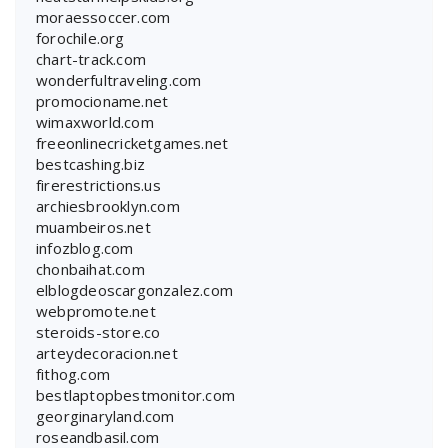
moraessoccer.com
forochile.org
chart-track.com
wonderfultraveling.com
promocioname.net
wimaxworld.com
freeonlinecricketgames.net
bestcashing.biz
firerestrictions.us
archiesbrooklyn.com
muambeiros.net
infozblog.com
chonbaihat.com
elblogdeoscargonzalez.com
webpromote.net
steroids-store.co
arteydecoracion.net
fithog.com
bestlaptopbestmonitor.com
georginaryland.com
roseandbasil.com