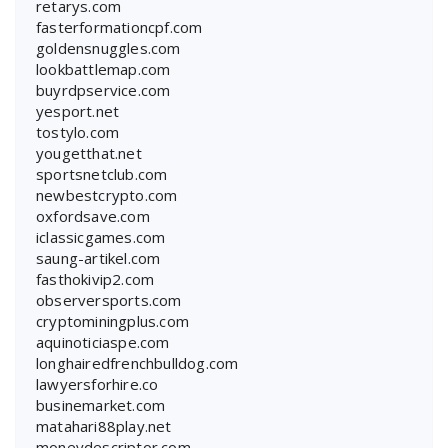
retarys.com
fasterformationcpf.com
goldensnuggles.com
lookbattlemap.com
buyrdpservice.com
yesport.net
tostylo.com
yougetthat.net
sportsnetclub.com
newbestcrypto.com
oxfordsave.com
iclassicgames.com
saung-artikel.com
fasthokivip2.com
observersports.com
cryptominingplus.com
aquinoticiaspe.com
longhairedfrenchbulldog.com
lawyersforhire.co
businemarket.com
matahari88play.net
moneydescriptor.com