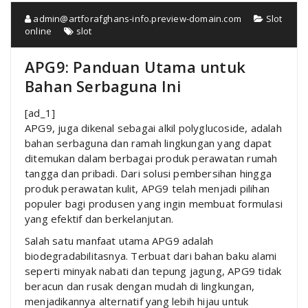
admin@artforafghans-info.preview-domain.com
Slot
online
slot
APG9: Panduan Utama untuk
Bahan Serbaguna Ini
[ad_1]
APG9, juga dikenal sebagai alkil polyglucoside, adalah
bahan serbaguna dan ramah lingkungan yang dapat
ditemukan dalam berbagai produk perawatan rumah
tangga dan pribadi. Dari solusi pembersihan hingga
produk perawatan kulit, APG9 telah menjadi pilihan
populer bagi produsen yang ingin membuat formulasi
yang efektif dan berkelanjutan.
Salah satu manfaat utama APG9 adalah
biodegradabilitasnya. Terbuat dari bahan baku alami
seperti minyak nabati dan tepung jagung, APG9 tidak
beracun dan rusak dengan mudah di lingkungan,
menjadikannya alternatif yang lebih hijau untuk