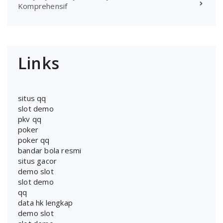
Komprehensif
Links
situs qq
slot demo
pkv qq
poker
poker qq
bandar bola resmi
situs gacor
demo slot
slot demo
qq
data hk lengkap
demo slot