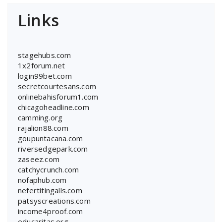
Links
stagehubs.com
1x2forum.net
login99bet.com
secretcourtesans.com
onlinebahisforum1.com
chicagoheadline.com
camming.org
rajalion88.com
goupuntacana.com
riversedgepark.com
zaseez.com
catchycrunch.com
nofaphub.com
nefertitingalls.com
patsyscreations.com
income4proof.com
educaritas.org