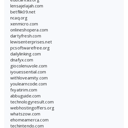
lensajelajah.com
betflik09.net
ncaq.org
xenmicro.com
onlineshopera.com
dartyfresh.com
lewisenterprises.net
pcsoftwarefree.org
dailylinking.com
dnafyx.com
giocolenuvole.com
iyouessential.com
withloveamity.com
youlearncode.com
fxyatirim.com
abbuguide.com
technologyresult.com
webhostingoffers.org
whatszow.com
ehomeamerca.com
techintendo.com