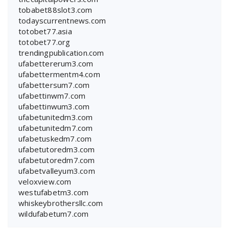
tobabet88slot3.com
todayscurrentnews.com
totobet77.asia
totobet77.org
trendingpublication.com
ufabettererum3.com
ufabettermentm4.com
ufabettersum7.com
ufabettinwm7.com
ufabettinwum3.com
ufabetunitedm3.com
ufabetunitedm7.com
ufabetuskedm7.com
ufabetutoredm3.com
ufabetutoredm7.com
ufabetvalleyum3.com
veloxview.com
westufabetm3.com
whiskeybrothersllc.com
wildufabetum7.com