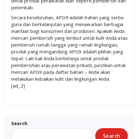
untuk produk perawatan kulit seperti pembersih dan
pelembab.
Secara keseluruhan, APG9 adalah bahan yang serba
guna dan berkelanjutan yang menawarkan berbagai
manfaat bagi konsumen dan produsen. Apakah Anda
mencari pembersih yang lembut untuk kulit Anda atau
pembersih rumah tangga yang ramah lingkungan,
produk yang mengandung APG9 adalah pilihan yang
tepat. Lain kali Anda berbelanja untuk produk
pembersihan atau perawatan pribadi, pastikan untuk
mencari APG9 pada daftar bahan – Anda akan
melakukan kebaikan kulit dan lingkungan Anda.
[ad_2]
Search
Search