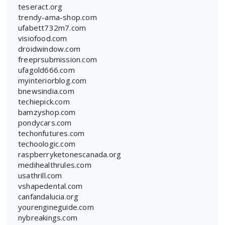
teseract.org
trendy-ama-shop.com
ufabett732m7.com
visiofood.com
droidwindow.com
freeprsubmission.com
ufagold666.com
myinteriorblog.com
bnewsindia.com
techiepick.com
bamzyshop.com
pondycars.com
techonfutures.com
techoologic.com
raspberryketonescanada.org
medihealthrules.com
usathrill.com
vshapedental.com
canfandalucia.org
yourengineguide.com
nybreakings.com