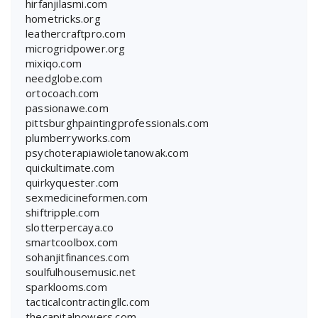
hirfanjilasmi.com
hometricks.org
leathercraftpro.com
microgridpower.org
mixiqo.com
needglobe.com
ortocoach.com
passionawe.com
pittsburghpaintingprofessionals.com
plumberryworks.com
psychoterapiawioletanowak.com
quickultimate.com
quirkyquester.com
sexmedicineformen.com
shiftripple.com
slotterpercaya.co
smartcoolbox.com
sohanjitfinances.com
soulfulhousemusic.net
sparklooms.com
tacticalcontractingllc.com
thecapitalpowers.com