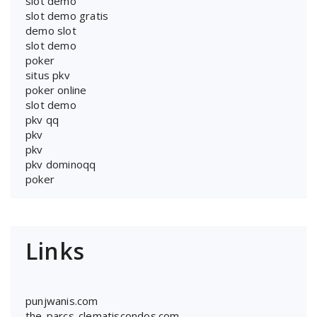
slot demo
slot demo gratis
demo slot
slot demo
poker
situs pkv
poker online
slot demo
pkv qq
pkv
pkv
pkv dominoqq
poker
Links
punjwanis.com
the-parcs-clematiscondos.com