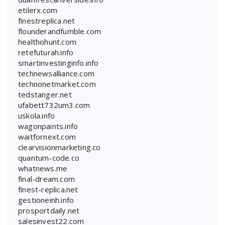
etilerx.com
finestreplica.net
flounderandfumble.com
healthohunt.com
retefuturah.info
smartinvestinginfo.info
technewsalliance.com
technonetmarket.com
tedstanger.net
ufabett732um3.com
uskola.info
wagonpaints.info
waitfornext.com
clearvisionmarketing.co
quantum-code.co
whatnews.me
final-dream.com
finest-replica.net
gestioneinh.info
prosportdaily.net
salesinvest22.com