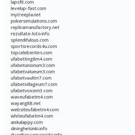
lapsfit.com
levelup-fast.com
mytreepla.net
pokersimulations.com
replicamanufactory.net
rezultate-loto.info
splendifulous.com
sportsrecords4u.com
topceleberites.com
ufabetting8m4.com
ufabetunionum3.com
ufabetvalueum3.com
ufabetvaultm7.com
ufabetvillageum7.com
ufabetvoicem3.com
waveufabetm4.com
wayang88.net
websiteufabetm4.com
whiteufabetm4.com
anikalappy.com
dininghelsinki.info
duanfrescariverside.info